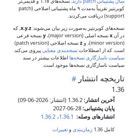
سال پشتیبانی patch دارند
. نسخه‌های 1.18 و قدیمی‌تر
کوبرنتیز تقریباً به‌مدت ۹ ماه پشتیبانی اصلاحی (patch
support) دریافت می‌کردند.
نسخه‌های کوبرنتیز به‌صورت زیر بیان می‌شوند:
x.y.z
, که
در آن
x
نسخه اصلی (major version)،
y
نسخه فرعی
(minor version)، و
z
نسخه اصلاحی (patch version)
است. که از اصطلاحات
نسخه‌بندی معنایی
پیروی می‌کند.
سیاست ناسازگاری نسخه‌ها
اطلاعات بیشتر در سند
سیاست ناسازگاری نسخه‌ها موجود است.
تاریخچه انتشار
1.36
آخرین انتشار:
1.36.2 (انتشار:
2026-06-09
)
پایان پشتیبانی:
2027-06-28
انتشارهای وصله:
1.36.1
،
1.36.2
کامل 1.36
زمان‌بندی
و
تغییرات