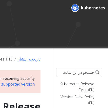
تاریخچه انتشار
es 1.13
r receiving security
Kubernetes Release
a
supported version
Cycle
(EN)
Version Skew Policy
l Release
(EN)