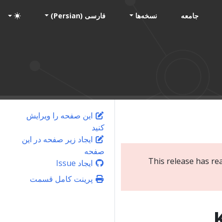
جامعه
نسخه‌ها
فارسی (Persian)
این صفحه را ویرایش
کنید
ایجاد زیر صفحه در این
صفحه
This release has re
ایجاد Issue
پرینت کامل قسمت