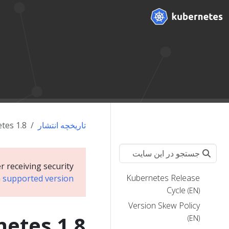
تاریخچه انتشار
tes 1.8
r receiving security
Kubernetes Release
a
supported version
Cycle
(EN)
Version Skew Policy
etes 1.8
(EN)