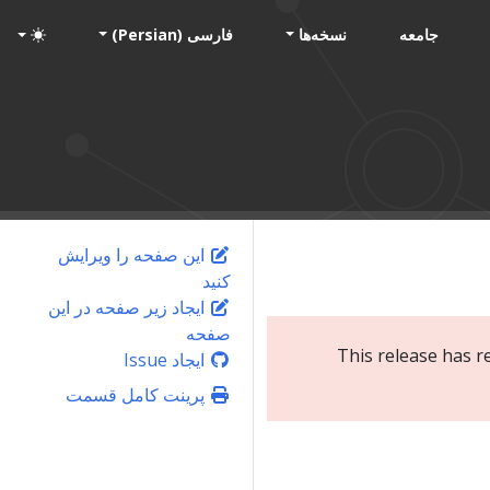
جامعه
نسخه‌ها
فارسی (Persian)
این صفحه را ویرایش
کنید
ایجاد زیر صفحه در این
صفحه
This release has r
ایجاد Issue
پرینت کامل قسمت