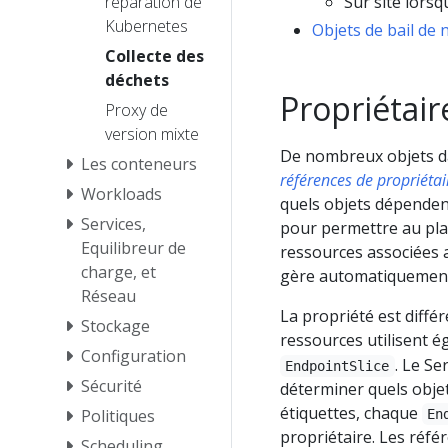
réparation de
Sur site lorsq
Kubernetes
Objets de bail de
Collecte des
déchets
Propriétai
Proxy de
version mixte
De nombreux objets dan
Les conteneurs
références de propriétai
Workloads
quels objets dépendent
Services,
pour permettre au plan
Equilibreur de
ressources associées 
charge, et
gère automatiquement 
Réseau
La propriété est diff
Stockage
ressources utilisent 
Configuration
. Le Se
EndpointSlice
Sécurité
déterminer quels obje
étiquettes, chaque
Politiques
En
propriétaire. Les référ
Scheduling,