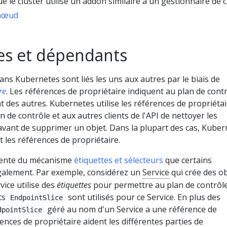
ue le cluster utilise un addon similaire à un gestionnaire de 
 nœud
res et dépendants
s Kubernetes sont liés les uns aux autres par le biais de
re
. Les références de propriétaire indiquent au plan de cont
 des autres. Kubernetes utilise les références de propriétai
 de contrôle et aux autres clients de l'API de nettoyer les
avant de supprimer un objet. Dans la plupart des cas, Kuber
les références de propriétaire.
érente du mécanisme
étiquettes et sélecteurs
que certains
également. Par exemple, considérez un
Service
qui crée des ob
rvice utilise des
étiquettes
pour permettre au plan de contrôl
ts
sont utilisés pour ce Service. En plus des
EndpointSlice
géré au nom d'un Service a une référence de
dpointSlice
ences de propriétaire aident les différentes parties de