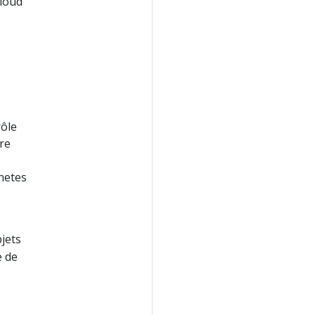
cloud
rôle
re
netes
jets
e de