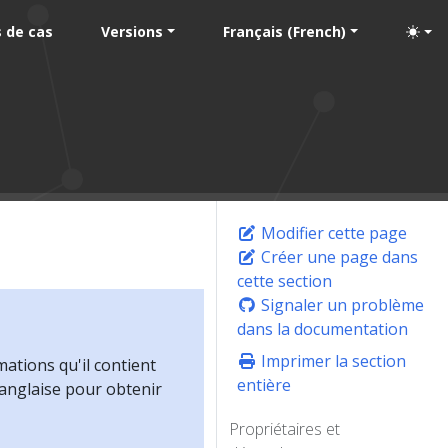
 de cas
Versions
Français (French)
Modifier cette page
Créer une page dans
cette section
Signaler un problème
dans la documentation
Imprimer la section
mations qu'il contient
entière
 anglaise pour obtenir
Propriétaires et