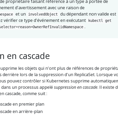
de propriétaire faisant référence à un type à portée de
ement d'avertissement avec une raison de
et un
du dépendant non valide est
mespace
involvedObject
z vérifier ce type d'événement en exécutant
kubectl get
.
selector=reason=OwnerRefInvalidNamespace
n en cascade
supprime les objets qui n'ont plus de références de propriéta
 derrière lors de la suppression d'un ReplicaSet. Lorsque v
vous pouvez contrôler si Kubernetes supprime automatique
, dans un processus appelé
suppression en cascade
. Il existe 
en cascade, comme suit :
scade en premier plan
scade en arrière-plan