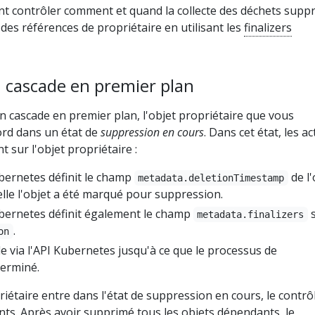
 contrôler comment et quand la collecte des déchets supp
 des références de propriétaire en utilisant les
finalizers
 cascade en premier plan
 cascade en premier plan, l'objet propriétaire que vous
rd dans un état de
suppression en cours
. Dans cet état, les a
 sur l'objet propriétaire :
bernetes définit le champ
de l'
metadata.deletionTimestamp
elle l'objet a été marqué pour suppression.
bernetes définit également le champ
s
metadata.finalizers
.
on
ble via l'API Kubernetes jusqu'à ce que le processus de
terminé.
riétaire entre dans l'état de suppression en cours, le contrô
ts. Après avoir supprimé tous les objets dépendants, le