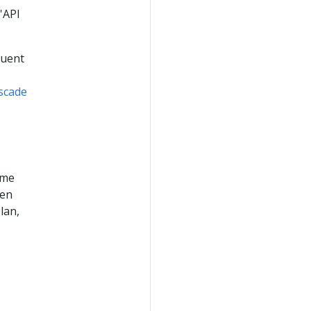
l'API
quent
ascade
ime
 en
lan,