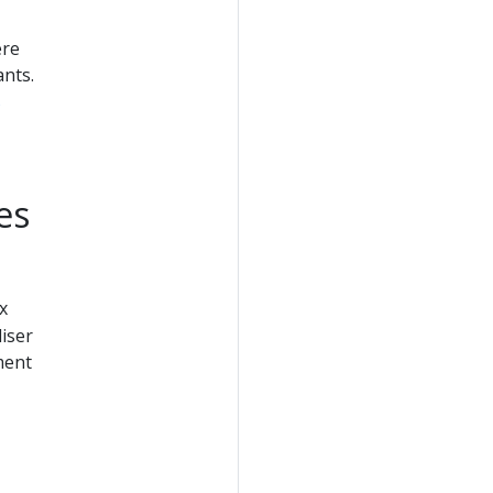
ère
ants.
s
es
x
liser
ment