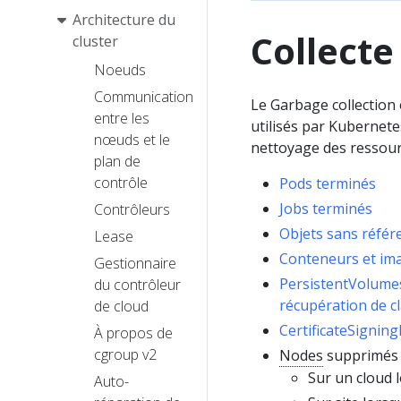
Architecture du
Collecte
cluster
Noeuds
Communication
Le Garbage collection
entre les
utilisés par Kubernete
nœuds et le
nettoyage des ressour
plan de
contrôle
Pods terminés
Jobs terminés
Contrôleurs
Objets sans référ
Lease
Conteneurs et ima
Gestionnaire
PersistentVolume
du contrôleur
récupération de c
de cloud
CertificateSignin
À propos de
cgroup v2
Nodes
supprimés d
Sur un cloud l
Auto-