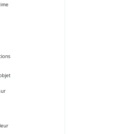
rime
ctions
objet
ur
leur