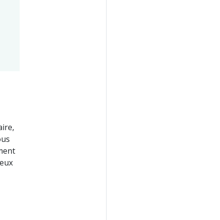
ire,
ous
ment
deux