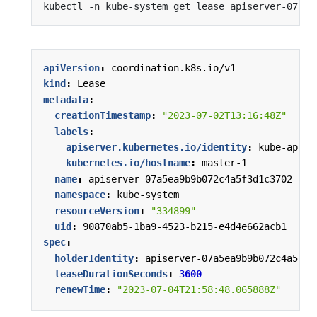
apiVersion
:
coordination.k8s.io/v1
kind
:
Lease
metadata
:
creationTimestamp
:
"2023-07-02T13:16:48Z"
labels
:
apiserver.kubernetes.io/identity
:
kube-apise
kubernetes.io/hostname
:
master-1
name
:
apiserver-07a5ea9b9b072c4a5f3d1c3702
namespace
:
kube-system
resourceVersion
:
"334899"
uid
:
90870ab5-1ba9-4523-b215-e4d4e662acb1
spec
:
holderIdentity
:
apiserver-07a5ea9b9b072c4a5f3d
leaseDurationSeconds
:
3600
renewTime
:
"2023-07-04T21:58:48.065888Z"