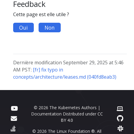
Feedback
Cette page est elle utile ?
Oui
Non
Dernière modification September 29, 2025 at 5:46
AM PST:
[fr] fix typo in
concepts/architecture/leases.md (040fd8eab3)
© 2026 The Kubernetes Authors |
Documentation Distributed under
CC
BY 4.0
© 2026 The Linux Foundation ®. All