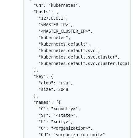
  "CN": "kubernetes",

  "hosts": [

    "127.0.0.1",

    "<MASTER_IP>",

    "<MASTER_CLUSTER_IP>",

    "kubernetes",

    "kubernetes.default",

    "kubernetes.default.svc",

    "kubernetes.default.svc.cluster",

    "kubernetes.default.svc.cluster.local"

  ],

  "key": {

    "algo": "rsa",

    "size": 2048

  },

  "names": [{

    "C": "<country>",

    "ST": "<state>",

    "L": "<city>",

    "O": "<organization>",

    "OU": "<organization unit>"
