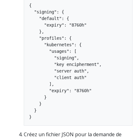
{

  "signing": {

    "default": {

      "expiry": "8760h"

    },

    "profiles": {

      "kubernetes": {

        "usages": [

          "signing",

          "key encipherment",

          "server auth",

          "client auth"

        ],

        "expiry": "8760h"

      }

    }

  }

Créez un fichier JSON pour la demande de