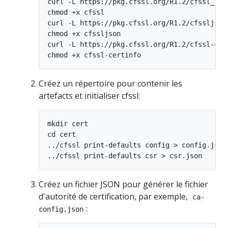
curl -L https://pkg.cfssl.org/R1.2/cfssl_linu
chmod +x cfssl

curl -L https://pkg.cfssl.org/R1.2/cfssljson_
chmod +x cfssljson

curl -L https://pkg.cfssl.org/R1.2/cfssl-cer
Créez un répertoire pour contenir les
artefacts et initialiser cfssl:
mkdir cert

cd cert

../cfssl print-defaults config > config.json

Créez un fichier JSON pour générer le fichier
d'autorité de certification, par exemple,
ca-
:
config.json