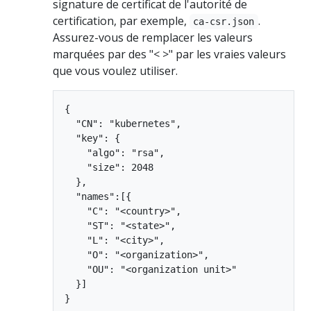
signature de certificat de l'autorité de
certification, par exemple,
.
ca-csr.json
Assurez-vous de remplacer les valeurs
marquées par des "< >" par les vraies valeurs
que vous voulez utiliser.
{

  "CN": "kubernetes",

  "key": {

    "algo": "rsa",

    "size": 2048

  },

  "names":[{

    "C": "<country>",

    "ST": "<state>",

    "L": "<city>",

    "O": "<organization>",

    "OU": "<organization unit>"

  }]
