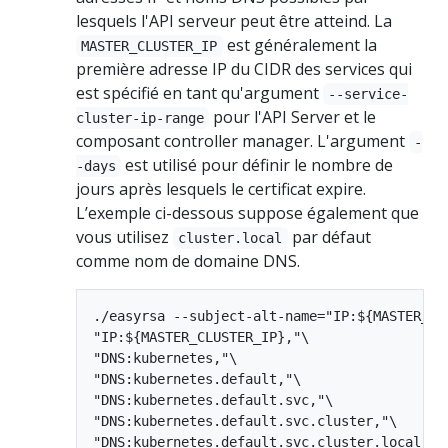
lesquels l'API serveur peut être atteind. La
est généralement la
MASTER_CLUSTER_IP
première adresse IP du CIDR des services qui
est spécifié en tant qu'argument
--service-
pour l'API Server et le
cluster-ip-range
composant controller manager. L'argument
-
est utilisé pour définir le nombre de
-days
jours après lesquels le certificat expire.
L’exemple ci-dessous suppose également que
vous utilisez
par défaut
cluster.local
comme nom de domaine DNS.
./easyrsa --subject-alt-name="IP:${MASTER_IP}
"IP:${MASTER_CLUSTER_IP},"\

"DNS:kubernetes,"\

"DNS:kubernetes.default,"\

"DNS:kubernetes.default.svc,"\

"DNS:kubernetes.default.svc.cluster,"\

"DNS:kubernetes.default.svc.cluster.local" \
