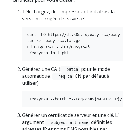
certificats pour votre cluster.
Téléchargez, décompressez et initialisez la
version corrigée de easyrsa3.
curl -LO https://dl.k8s.io/easy-rsa/easy-rsa.
tar xzf easy-rsa.tar.gz

cd easy-rsa-master/easyrsa3

Générez une CA. (
pour le mode
--batch
automatique.
CN par défaut à
--req-cn
utiliser)
Générer un certificat de serveur et une clé. L'
argument
définit les
--subject-alt-name
adresses IP et noms DNS possibles par