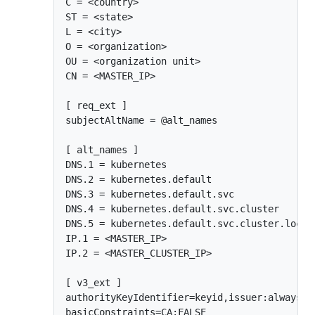
C = <country>

ST = <state>

L = <city>

O = <organization>

OU = <organization unit>

CN = <MASTER_IP>

[ req_ext ]

subjectAltName = @alt_names

[ alt_names ]

DNS.1 = kubernetes

DNS.2 = kubernetes.default

DNS.3 = kubernetes.default.svc

DNS.4 = kubernetes.default.svc.cluster

DNS.5 = kubernetes.default.svc.cluster.local

IP.1 = <MASTER_IP>

IP.2 = <MASTER_CLUSTER_IP>

[ v3_ext ]

authorityKeyIdentifier=keyid,issuer:always

basicConstraints=CA:FALSE
