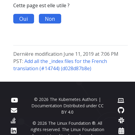
Cette page est elle utile ?
Oui
Non
Dernière modification June 11, 2019 at 7:06 PM
PST:
Add all the _index files for the French
translation (#14744) (d028d87b8e)
© 2026 The Kubernetes Authors |
Documentation Distributed under
CC
BY 4.0
© 2026 The Linux Foundation ®. All
rights reserved. The Linux Foundation