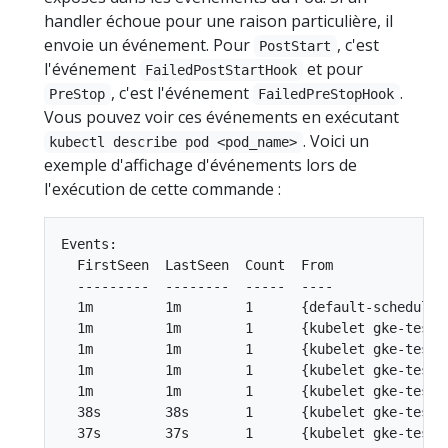
handler échoue pour une raison particulière, il
envoie un événement. Pour
, c'est
PostStart
l'événement
et pour
FailedPostStartHook
, c'est l'événement
.
PreStop
FailedPreStopHook
Vous pouvez voir ces événements en exécutant
. Voici un
kubectl describe pod <pod_name>
exemple d'affichage d'événements lors de
l'exécution de cette commande :
Events:

  FirstSeen  LastSeen  Count  From              
  ---------  --------  -----  ----              
  1m         1m        1      {default-scheduler
  1m         1m        1      {kubelet gke-test-
  1m         1m        1      {kubelet gke-test-
  1m         1m        1      {kubelet gke-test-
  1m         1m        1      {kubelet gke-test-
  38s        38s       1      {kubelet gke-test-
  37s        37s       1      {kubelet gke-test-