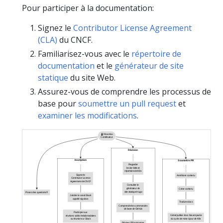
Pour participer à la documentation:
Signez le
Contributor License Agreement
(CLA)
du CNCF.
Familiarisez-vous avec le
répertoire de
documentation
et le
générateur de site
statique
du site Web.
Assurez-vous de comprendre les processus de
base pour
soumettre un pull request
et
examiner les modifications
.
Nouveau
Contributeur
Révision
Inscription
Soumettre PR
Regarder
le site Web et
répertoire de K8s
Signer le
Améliorer contenu
Contributor License
Agreement de CNCF
Consulter le
générateur de
Créer contenu
site statique Hugo
Posez des questions!!!
Joindre le canal Slack
appelé sig-docs
Traduire docs
Comprendre les commandes
de base de GitHub
Participer aux
Gérer/publier docs faisant partie
réunions vidéo hebdomadaires
du cycle de mise à jour de K8s
ou réunion sur Slack
Réviser PR existantes