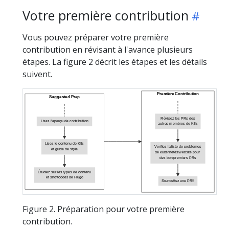
Votre première contribution
Vous pouvez préparer votre première
contribution en révisant à l'avance plusieurs
étapes. La figure 2 décrit les étapes et les détails
suivent.
Première Contribution
Suggested Prep
Révisez les PRs des
Lisez l'aperçu de contribution
autres membres de K8s
Lisez le contenu de K8s
Vérifiez la liste de problèmes
et guide de style
de kubernetes/website pour
des bon premiers PRs
Étudiez sur les types de contenu
et shortcodes de Hugo
Soumettez une PR!!
Figure 2. Préparation pour votre première
contribution.