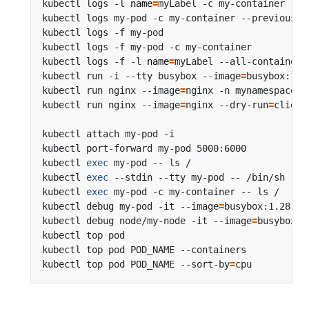
kubectl logs -l 
name
=
myLabel -c my-container    
kubectl logs my-pod -c my-container --previous  
kubectl logs -f my-pod                          
kubectl logs -f my-pod -c my-container          
kubectl logs -f -l 
name
=
myLabel --all-containers
kubectl run -i --tty busybox --image
=
busybox:1.2
kubectl run nginx --image
=
nginx -n mynamespace  
kubectl run nginx --image
=
nginx --dry-run
=
kubectl attach my-pod -i                        
kubectl port-forward my-pod 5000:6000           
kubectl 
exec
 my-pod -- ls /                     
kubectl 
exec
 --stdin --tty my-pod -- /bin/sh    
kubectl 
exec
 my-pod -c my-container -- ls /     
kubectl debug my-pod -it --image
=
busybox:1.28   
kubectl debug node/my-node -it --image
=
busybox:1
kubectl top pod                                 
kubectl top pod POD_NAME --containers           
kubectl top pod POD_NAME --sort-by
=
cpu          