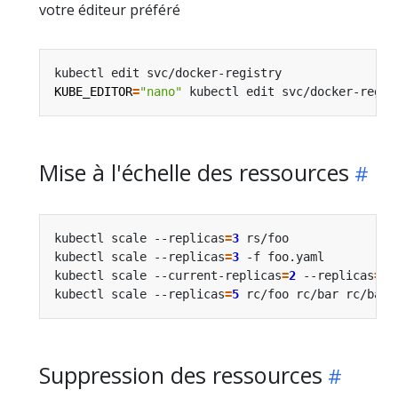
votre éditeur préféré
kubectl edit svc/docker-registry                
KUBE_EDITOR
=
"nano"
 kubectl edit svc/docker-regis
Mise à l'échelle des ressources
kubectl scale --replicas
=
3
 rs/foo               
kubectl scale --replicas
=
3
 -f foo.yaml          
kubectl scale --current-replicas
=
2
 --replicas
=
3
 
kubectl scale --replicas
=
5
 rc/foo rc/bar rc/baz 
Suppression des ressources