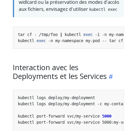
widlcard ou la préservation des modes d'accès
aux fichiers, envisagez d'utiliser
kubectl exec
tar cf - /tmp/foo 
|
 kubectl 
exec
 -i -n my-namesp
kubectl 
exec
 -n my-namespace my-pod -- tar cf - 
Interaction avec les
Deployments et les Services
kubectl logs deploy/my-deployment               
kubectl logs deploy/my-deployment -c my-containe
kubectl port-forward svc/my-service 
5000
kubectl port-forward svc/my-service 5000:my-serv