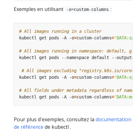
Exemples en utilisant
:
-o=custom-columns
# All images running in a cluster
kubectl get pods -A -o
=
custom-columns
=
'DATA:spec
# All images running in namespace: default, grou
kubectl get pods --namespace default --output
=
cu
# All images excluding "registry.k8s.io/coredns
kubectl get pods -A -o
=
custom-columns
=
'DATA:spec
# All fields under metadata regardless of name
kubectl get pods -A -o
=
custom-columns
=
'DATA:meta
Pour plus d'exemples, consultez la
documentation
de référence
de kubectl .