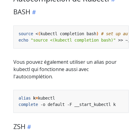
BASH
source
 <
(
kubectl completion bash
)
# set up autoc
echo
"source <(kubectl completion bash)"
 >> ~/.b
Vous pouvez également utiliser un alias pour
kubectl qui fonctionne aussi avec
l'autocomplétion.
alias
k
=
complete
ZSH