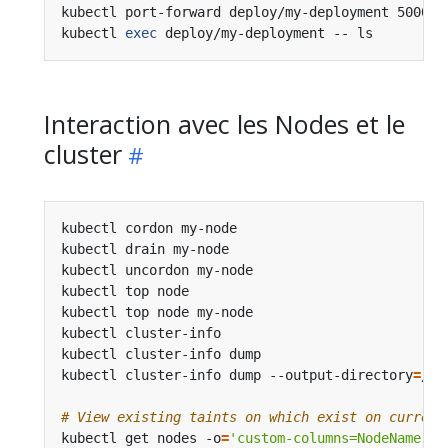
kubectl port-forward deploy/my-deployment 5000:6
kubectl 
exec
 deploy/my-deployment -- ls         
Interaction avec les Nodes et le
cluster
kubectl cordon my-node                          
kubectl drain my-node                           
kubectl uncordon my-node                        
kubectl top node                                
kubectl top node my-node                        
kubectl cluster-info                            
kubectl cluster-info dump                       
kubectl cluster-info dump --output-directory
=
/pa
# View existing taints on which exist on current
kubectl get nodes -o
=
'custom-columns=NodeName:.m