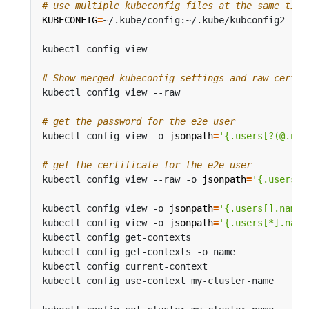
# use multiple kubeconfig files at the same time
KUBECONFIG
=
# Show merged kubeconfig settings and raw certif
# get the password for the e2e user
kubectl config view -o 
jsonpath
=
'{.users[?(@.nam
# get the certificate for the e2e user
kubectl config view --raw -o 
jsonpath
=
'{.users[?
kubectl config view -o 
jsonpath
=
'{.users[].name}
kubectl config view -o 
jsonpath
=
'{.users[*].name
kubectl config get-contexts                     
kubectl config get-contexts -o name             
kubectl config current-context                  
kubectl config use-context my-cluster-name      