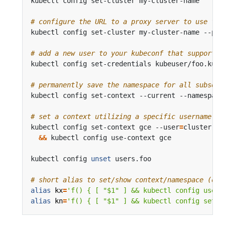
kubectl config set-cluster my-cluster-name      
# configure the URL to a proxy server to use for
kubectl config set-cluster my-cluster-name --pro
# add a new user to your kubeconf that supports 
kubectl config set-credentials kubeuser/foo.kube
# permanently save the namespace for all subsequ
kubectl config set-context --current --namespace
# set a context utilizing a specific username an
kubectl config set-context gce --user
=
cluster-ad
&&
kubectl config 
unset
 users.foo                  
# short alias to set/show context/namespace (onl
alias
kx
=
'f() { [ "$1" ] && kubectl config use-c
alias
kn
=
'f() { [ "$1" ] && kubectl config set-c