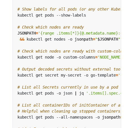
# Show labels for all pods (or any other Kuberne
# Check which nodes are ready
JSONPATH
=
'{range .items[*]}{@.metadata.name}:{ra
&&
 kubectl get nodes -o 
jsonpath
=
"
$JSONPATH
"
|
 
# Check which nodes are ready with custom-column
kubectl get node -o custom-columns
=
'NODE_NAME:.m
# Output decoded secrets without external tools
kubectl get secret my-secret -o go-template
=
'{{r
# List all Secrets currently in use by a pod
kubectl get pods -o json 
|
 jq 
'.items[].spec.con
# List all containerIDs of initContainer of all 
# Helpful when cleaning up stopped containers, w
kubectl get pods --all-namespaces -o 
jsonpath
=
'{