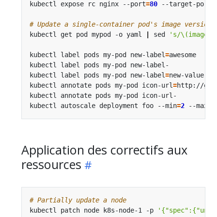
kubectl expose rc nginx --port
=
80
 --target-port
=
# Update a single-container pod's image version 
kubectl get pod mypod -o yaml 
|
 sed 
's/\(image: 
kubectl label pods my-pod new-label
=
awesome     
kubectl label pods my-pod new-label-            
kubectl label pods my-pod new-label
=
new-value --
kubectl annotate pods my-pod icon-url
=
http://goo
kubectl annotate pods my-pod icon-url-          
kubectl autoscale deployment foo --min
=
2
 --max
=
1
Application des correctifs aux
ressources
# Partially update a node
kubectl patch node k8s-node-1 -p 
'{"spec":{"unsc