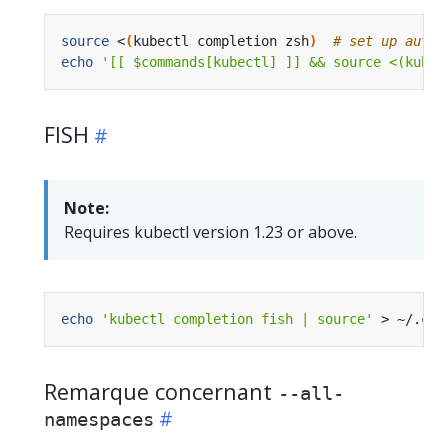
source
 <
(
kubectl completion zsh
)
# set up autoc
echo
'[[ $commands[kubectl] ]] && source <(kubec
FISH
Note:
Requires kubectl version 1.23 or above.
echo
'kubectl completion fish | source'
 > ~/.con
Remarque concernant
--all-
namespaces