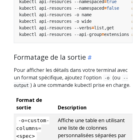
kubectl api-resources --namespaced
=
true
# A
kubectl api-resources --namespaced
=
false
# A
kubectl api-resources -o name                
# A
kubectl api-resources -o wide                
# A
kubectl api-resources --verbs
=
list,get       
# A
kubectl api-resources --api-group
=
extensions 
# A
Formatage de la sortie
Pour afficher les détails dans votre terminal avec
un format spécifique, ajoutez l'option
(ou
-o
--
) à une commande kubectl prise en charge.
output
Format de
sortie
Description
Affiche une table en utilisant
-o=custom-
une liste de colonnes
columns=
personnalisées séparées par
<spec>