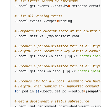
# List Events sorted by timestamp
kubectl get events --sort-by
=
# List all warning events
kubectl events --types
=
# Compares the current state of the cluster agai
# Produce a period-delimited tree of all keys re
# Helpful when locating a key within a complex n
kubectl get nodes -o json 
|
 jq -c 
'paths|join(".
# Produce a period-delimited tree of all keys re
kubectl get pods -o json 
|
 jq -c 
'paths|join("."
# Produce ENV for all pods, assuming you have a 
# Helpful when running any supported command acr
for
 pod in 
$(
kubectl get po --output
=
jsonpath
={
.
# Get a deployment's status subresource
kubectl get deployment nginx-deployment --subres