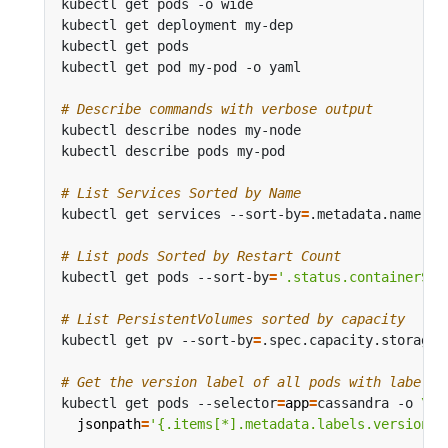
kubectl get pods -o wide                      
# 
kubectl get deployment my-dep                 
# 
kubectl get pods                              
# 
kubectl get pod my-pod -o yaml                
# 
# Describe commands with verbose output
# List Services Sorted by Name
kubectl get services --sort-by
=
# List pods Sorted by Restart Count
kubectl get pods --sort-by
=
'.status.containerSta
# List PersistentVolumes sorted by capacity
kubectl get pv --sort-by
=
# Get the version label of all pods with label a
kubectl get pods --selector
=
app
=
cassandra -o 
jsonpath
=
'{.items[*].metadata.labels.version}'