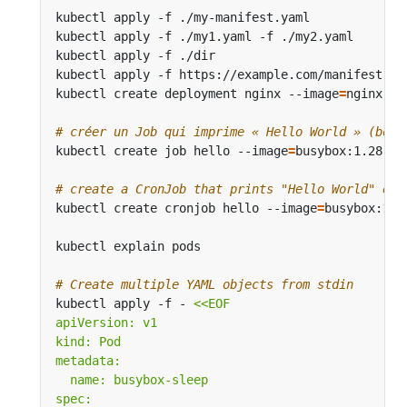
kubectl apply -f ./my-manifest.yaml             
kubectl apply -f ./my1.yaml -f ./my2.yaml       
kubectl apply -f ./dir                          
kubectl apply -f https://example.com/manifest.ya
kubectl create deployment nginx --image
=
nginx   
# créer un Job qui imprime « Hello World » (bonj
kubectl create job hello --image
=
busybox:1.28 --
# create a CronJob that prints "Hello World" eve
kubectl create cronjob hello --image
=
busybox:1.2
kubectl explain pods                           
#
# Create multiple YAML objects from stdin
kubectl apply -f - 