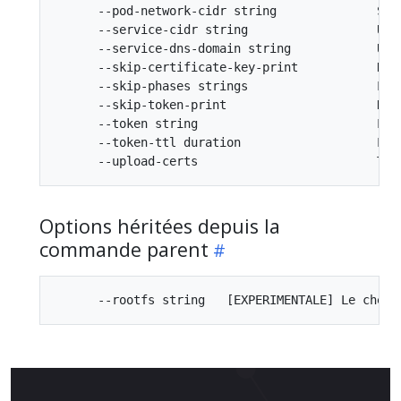
      --pod-network-cidr string              Spé
      --service-cidr string                  Uti
      --service-dns-domain string            Uti
      --skip-certificate-key-print           N'a
      --skip-phases strings                  List
      --skip-token-print                     N'a
      --token string                         Le 
      --token-ttl duration                   La 
Options héritées depuis la
commande parent