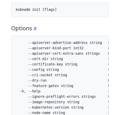
Options
      --apiserver-advertise-address string   L'a
      --apiserver-bind-port int32            Por
      --apiserver-cert-extra-sans strings    Nom
      --cert-dir string                      Le 
      --certificate-key string               Cle
      --config string                        Che
      --cri-socket string                    Che
      --dry-run                              N'e
      --feature-gates string                 Un 
  -h, --help                                 aid
      --ignore-preflight-errors strings      Une
      --image-repository string              Cho
      --kubernetes-version string            Cho
      --node-name string                     Spéc