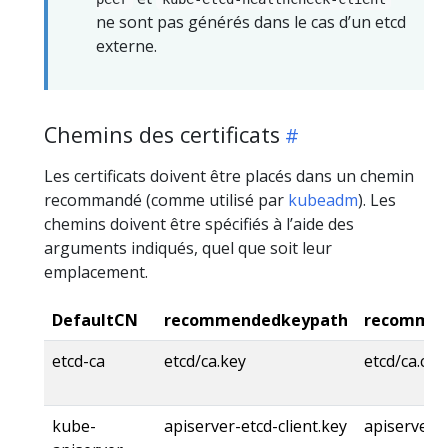
ne sont pas générés dans le cas d’un etcd
externe.
Chemins des certificats
Les certificats doivent être placés dans un chemin
recommandé (comme utilisé par
kubeadm
). Les
chemins doivent être spécifiés à l’aide des
arguments indiqués, quel que soit leur
emplacement.
DefaultCN
recommendedkeypath
recommen
etcd-ca
etcd/ca.key
etcd/ca.crt
kube-
apiserver-etcd-client.key
apiserver-e