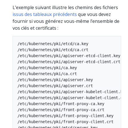
L’exemple suivant illustre les chemins des fichiers
issus des tableaux précédents
que vous devez
fournir si vous générez vous-même l’ensemble de
vos clés et certificats :
/etc/kubernetes/pki/etcd/ca.key

/etc/kubernetes/pki/etcd/ca.crt

/etc/kubernetes/pki/apiserver-etcd-client.key

/etc/kubernetes/pki/apiserver-etcd-client.crt

/etc/kubernetes/pki/ca.key

/etc/kubernetes/pki/ca.crt

/etc/kubernetes/pki/apiserver.key

/etc/kubernetes/pki/apiserver.crt

/etc/kubernetes/pki/apiserver-kubelet-client.key

/etc/kubernetes/pki/apiserver-kubelet-client.crt

/etc/kubernetes/pki/front-proxy-ca.key

/etc/kubernetes/pki/front-proxy-ca.crt

/etc/kubernetes/pki/front-proxy-client.key

/etc/kubernetes/pki/front-proxy-client.crt

/etc/kubernetes/pki/etcd/server.key
