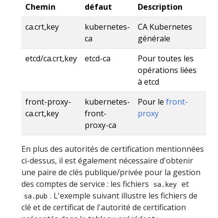
Chemin
défaut
Description
ca.crt,key
kubernetes-
CA Kubernetes
ca
générale
etcd/ca.crt,key
etcd-ca
Pour toutes les
opérations liées
à etcd
front-proxy-
kubernetes-
Pour le
front-
ca.crt,key
front-
proxy
proxy-ca
En plus des autorités de certification mentionnées
ci-dessus, il est également nécessaire d'obtenir
une paire de clés publique/privée pour la gestion
des comptes de service : les fichiers
et
sa.key
. L'exemple suivant illustre les fichiers de
sa.pub
clé et de certificat de l'autorité de certification