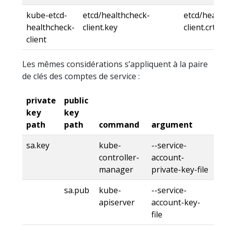
kube-etcd-
etcd/healthcheck-
etcd/healt
healthcheck-
client.key
client.crt
client
Les mêmes considérations s’appliquent à la paire
de clés des comptes de service :
private
public
key
key
path
path
command
argument
sa.key
kube-
--service-
controller-
account-
manager
private-key-file
sa.pub
kube-
--service-
apiserver
account-key-
file