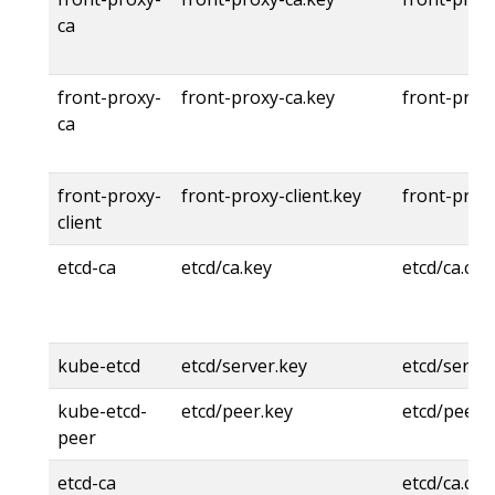
ca
front-proxy-
front-proxy-ca.key
front-proxy
ca
front-proxy-
front-proxy-client.key
front-proxy
client
etcd-ca
etcd/ca.key
etcd/ca.crt
kube-etcd
etcd/server.key
etcd/server
kube-etcd-
etcd/peer.key
etcd/peer.c
peer
etcd-ca
etcd/ca.crt