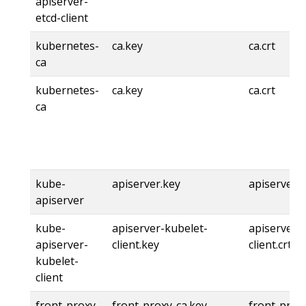
apiserver-
etcd-client
kubernetes-
ca.key
ca.crt
ca
kubernetes-
ca.key
ca.crt
ca
kube-
apiserver.key
apiserver.c
apiserver
kube-
apiserver-kubelet-
apiserver-
apiserver-
client.key
client.crt
kubelet-
client
front-proxy-
front-proxy-ca.key
front-proxy