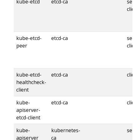
kube-etcd
etcd-ca
serve
client
kube-etcd-
etcd-ca
serve
peer
client
kube-etcd-
etcd-ca
client
healthcheck-
client
kube-
etcd-ca
client
apiserver-
etcd-client
kube-
kubernetes-
serve
apiserver
ca