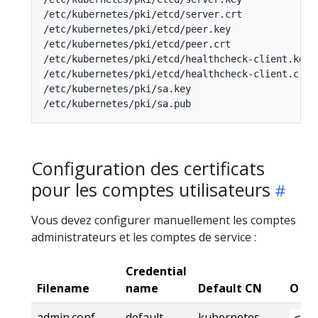
/etc/kubernetes/pki/etcd/server.crt

/etc/kubernetes/pki/etcd/peer.key

/etc/kubernetes/pki/etcd/peer.crt

/etc/kubernetes/pki/etcd/healthcheck-client.key

/etc/kubernetes/pki/etcd/healthcheck-client.crt

/etc/kubernetes/pki/sa.key

Configuration des certificats
pour les comptes utilisateurs
Vous devez configurer manuellement les comptes
administrateurs et les comptes de service :
Credential
Filename
name
Default CN
O (in
admin.conf
default-
kubernetes-
<ad