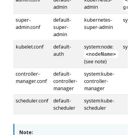
admin
admin
grou
super-
default-
kubernetes-
syst
admin.conf
super-
super-admin
admin
kubelet.conf
default-
system:node:
syst
auth
<nodeName>
(see note)
controller-
default-
system:kube-
manager.conf
controller-
controller-
manager
manager
scheduler.conf
default-
system:kube-
scheduler
scheduler
Note: