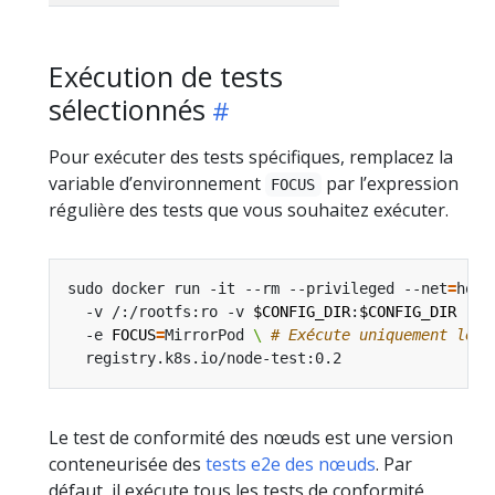
Exécution de tests
sélectionnés
Pour exécuter des tests spécifiques, remplacez la
variable d’environnement
par l’expression
FOCUS
régulière des tests que vous souhaitez exécuter.
sudo docker run -it --rm --privileged --net
=
host
  -v /:/rootfs:ro -v 
$CONFIG_DIR
:
$CONFIG_DIR
 -v 
  -e 
FOCUS
=
MirrorPod 
\ 
# Exécute uniquement le t
Le test de conformité des nœuds est une version
conteneurisée des
tests e2e des nœuds
. Par
défaut, il exécute tous les tests de conformité.