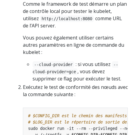
Comme le framework de test démarre un plan
de contrôle local pour tester le kubelet,
utilisez
comme URL
http://localhost:8080
de l’API server.
Vous pouvez également utiliser certains
autres paramètres en ligne de commande du
kubelet :
: si vous utilisez
--cloud-provider
--
, vous devez
cloud-provider=gce
supprimer ce flag pour exécuter le test.
Exécutez le test de conformité des nœuds avec
la commande suivante :
# $CONFIG_DIR est le chemin des manifests po
# $LOG_DIR est le répertoire de sortie des l
sudo docker run -it --rm --privileged --net
=
  -v /:/rootfs -v 
$CONFIG_DIR
:
$CONFIG_DIR
 -v