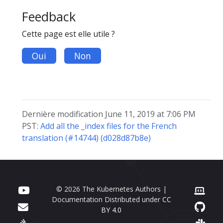
Feedback
Cette page est elle utile ?
Oui
Non
Dernière modification June 11, 2019 at 7:06 PM
PST:
Add all the _index files for the French
translation (#14744) (d028d87b8e)
© 2026 The Kubernetes Authors |
Documentation Distributed under
CC
BY 4.0