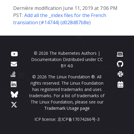
Dernière modification June 11, 2019 at 7:06 PM
PST:
Add all the _index files for the French
translation (#14744) (d028d87b8e)
© 2026 The Kubernetes Authors |
Documentation Distributed under
CC
BY 4.0
© 2026 The Linux Foundation ®. All
rights reserved. The Linux Foundation
has registered trademarks and uses
trademarks. For a list of trademarks of
The Linux Foundation, please see our
Trademark Usage page
ICP license: 京ICP备17074266号-3