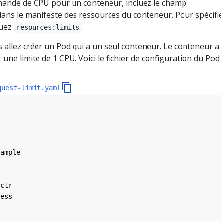
mande de CPU pour un conteneur, incluez le champ
 dans le manifeste des ressources du conteneur. Pour spécifi
luez
.
resources:limits
s allez créer un Pod qui a un seul conteneur. Le conteneur a
ne limite de 1 CPU. Voici le fichier de configuration du Pod 
quest-limit.yaml
xample
-ctr
ress