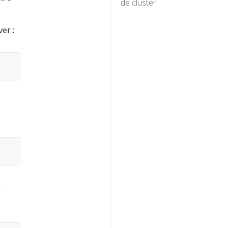
de cluster
er :
à