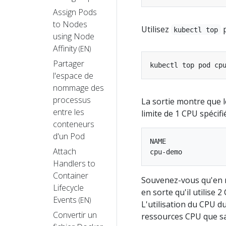
Assign Pods
to Nodes
Utilisez
p
kubectl top
using Node
Affinity
(EN)
Partager
kubectl top pod cp
l'espace de
nommage des
processus
La sortie montre que le
entre les
limite de 1 CPU spécifi
conteneurs
d'un Pod
NAME               
Attach
Handlers to
Container
Souvenez-vous qu'en 
Lifecycle
en sorte qu'il utilise 
Events
(EN)
L'utilisation du CPU d
Convertir un
ressources CPU que sa 