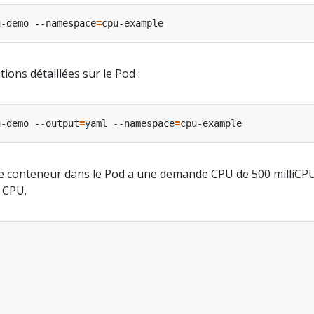
u-demo --namespace
=
ions détaillées sur le Pod :
u-demo --output
=
yaml --namespace
=
 le conteneur dans le Pod a une demande CPU de 500 milliCPU
 CPU.