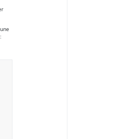
er
 une
: