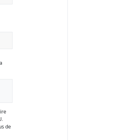
a
ire
U.
us de