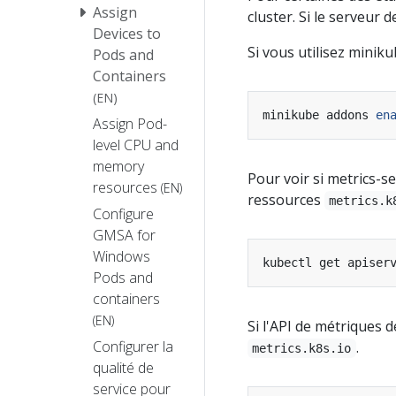
Assign
cluster. Si le serveur
Devices to
Si vous utilisez minik
Pods and
Containers
(EN)
minikube addons 
en
Assign Pod-
level CPU and
memory
Pour voir si metrics-s
resources
(EN)
ressources
metrics.k
Configure
GMSA for
Windows
Pods and
containers
(EN)
Si l'API de métriques d
Configurer la
.
metrics.k8s.io
qualité de
service pour