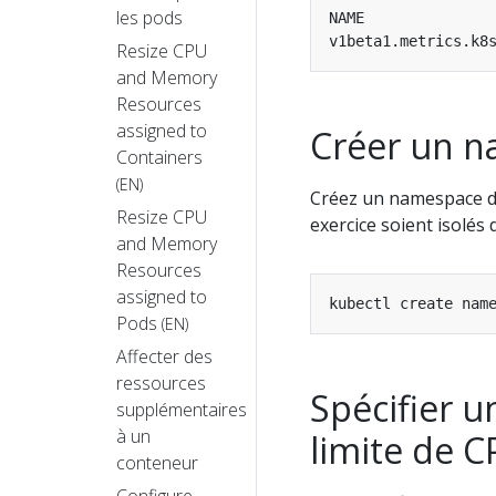
les pods
Resize CPU
and Memory
Resources
assigned to
Créer un 
Containers
(EN)
Créez un namespace de
Resize CPU
exercice soient isolés 
and Memory
Resources
assigned to
Pods
(EN)
Affecter des
ressources
Spécifier 
supplémentaires
à un
limite de 
conteneur
Configure