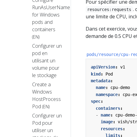
Pour spécifier une de
RunAsUserName
.
resources:requests
for Windows
une limite de CPU, inc
pods and
Dans cet exercice, vou
containers
demande de 0.5 CPU et u
(EN)
Configurer un
pod en
pods/resource/cpu-re
utilisant un
volume pour
apiVersion
:
v1
kind
:
Pod
le stockage
metadata
:
Create a
name
:
cpu-demo
Windows
namespace
:
cpu-e
HostProcess
spec
:
Pod
(EN)
containers
:
Configurer un
- 
name
:
cpu-demo
image
:
vish/st
Pod pour
resources
:
utiliser un
limits
: