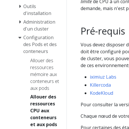
limite
de CPU à un cont
Outils
demande, mais n'est pa
d'installation
Administration
Pré-requis
d'un cluster
Configuration
des Pods et des
Vous devez disposer d'
conteneurs
doit être configuré po
de cluster, vous pouve
Allouer des
de ces environnement
ressources
mémoire aux
iximiuz Labs
conteneurs et
Killercoda
aux pods
KodeKloud
Allouer des
ressources
Pour consulter la vers
CPU aux
Chaque nœud de votre 
conteneurs
et aux pods
Pour certaines des ét