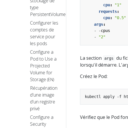
stockage de
cpu
:
"1"
type
requests
:
PersistentVolume
cpu
:
"0.5"
Configurer les
args
:
comptes de
- -
cpus
service pour
- 
"2"
les pods
Configure a
La section
du fi
Pod to Use a
args
lorsqu'il démarre. L'
Projected
Volume for
Créez le Pod:
Storage
(EN)
Récupération
d'une image
kubectl apply -f h
d'un registre
privé
Configure a
Vérifiez que le Pod fon
Security