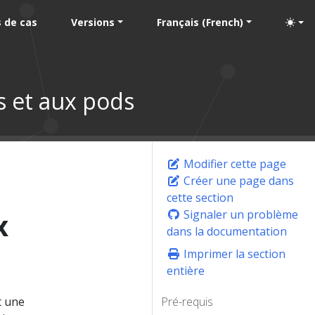
 de cas
Versions
Français (French)
s et aux pods
Modifier cette page
Créer une page dans
cette section
x
Signaler un problème
dans la documentation
Imprimer la section
entière
t une
Pré-requis