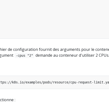
chier de configuration fournit des arguments pour le conten
argument
demande au conteneur d'utiliser 2 CPUs
-cpus "2"
ttps://k8s.io/examples/pods/resource/cpu-request-limit.y
ctionne :