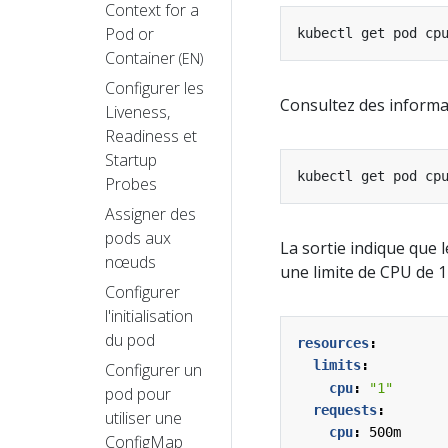
Context for a
Pod or
kubectl get pod cp
Container
(EN)
Configurer les
Consultez des informat
Liveness,
Readiness et
Startup
kubectl get pod cp
Probes
Assigner des
pods aux
La sortie indique que
nœuds
une limite de CPU de 1
Configurer
l'initialisation
du pod
resources
:
limits
:
Configurer un
cpu
:
"1"
pod pour
requests
:
utiliser une
cpu
:
500m
ConfigMap