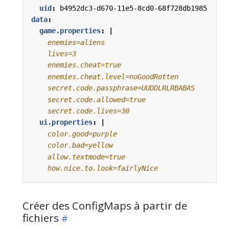
uid
:
b4952dc3-d670-11e5-8cd0-68f728db1985
data
:
game.properties
:
|
    secret.code.lives=30
ui.properties
:
|
    how.nice.to.look=fairlyNice
Créer des ConfigMaps à partir de
fichiers