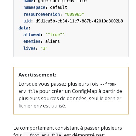
name
:
game-config-env-file
namespace
:
default
resourceVersion
:
"809965"
uid
:
d9d1ca5b-eb34-11e7-887b-42010a8002b8
data
:
allowed
:
'"true"'
enemies
:
aliens
lives
:
"3"
Avertissement:
Lorsque vous passez plusieurs fois
--from-
pour créer un ConfigMap à partir de
env-file
plusieurs sources de données, seul le dernier
fichier env est utilisé.
Le comportement consistant à passer plusieurs
fois
est démontré par:
--from-env-file