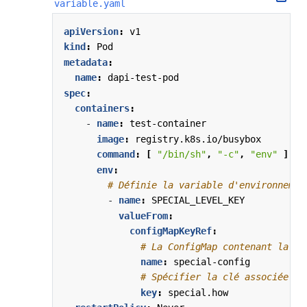
variable.yaml
apiVersion
:
v1
kind
:
Pod
metadata
:
name
:
dapi-test-pod
spec
:
containers
:
- 
name
:
test-container
image
:
registry.k8s.io/busybox
command
:
[
"/bin/sh"
,
"-c"
,
"env"
]
env
:
# Définie la variable d'environnemen
- 
name
:
SPECIAL_LEVEL_KEY
valueFrom
:
configMapKeyRef
:
# La ConfigMap contenant la va
name
:
special-config
# Spécifier la clé associée à 
key
:
special.how