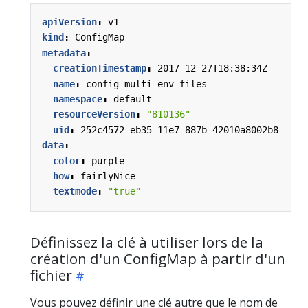
apiVersion
:
v1
kind
:
ConfigMap
metadata
:
creationTimestamp
:
2017-12-27T18:38:34Z
name
:
config-multi-env-files
namespace
:
default
resourceVersion
:
"810136"
uid
:
252c4572-eb35-11e7-887b-42010a8002b8
data
:
color
:
purple
how
:
fairlyNice
textmode
:
"true"
Définissez la clé à utiliser lors de la
création d'un ConfigMap à partir d'un
fichier
Vous pouvez définir une clé autre que le nom de