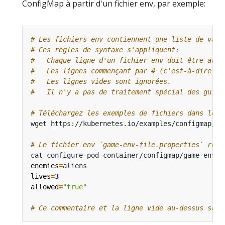
ConfigMap à partir d'un fichier env, par exemple:
# Les fichiers env contiennent une liste de vari
# Ces règles de syntaxe s'appliquent:
#   Chaque ligne d'un fichier env doit être au f
#   Les lignes commençant par # (c'est-à-dire le
#   Les lignes vides sont ignorées.
#   Il n'y a pas de traitement spécial des guill
# Téléchargez les exemples de fichiers dans le d
# Le fichier env `game-env-file.properties` ress
enemies
=
lives
=
3
allowed
=
"true"
# Ce commentaire et la ligne vide au-dessus sont