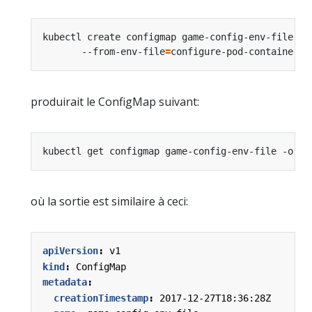
kubectl create configmap game-config-env-file 
       --from-env-file
=
produirait le ConfigMap suivant:
où la sortie est similaire à ceci:
apiVersion
:
v1
kind
:
ConfigMap
metadata
:
creationTimestamp
:
2017-12-27T18:36:28Z