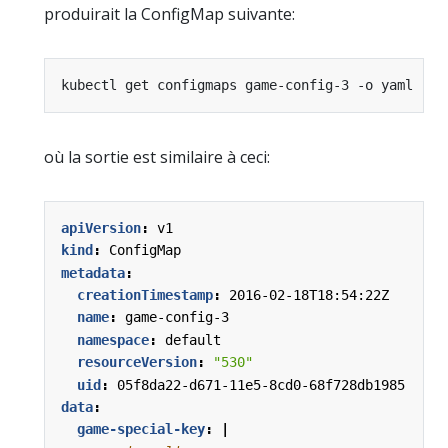
produirait la ConfigMap suivante:
où la sortie est similaire à ceci:
apiVersion
:
v1
kind
:
ConfigMap
metadata
:
creationTimestamp
:
2016-02-18T18:54:22Z
name
:
game-config-3
namespace
:
default
resourceVersion
:
"530"
uid
:
05f8da22-d671-11e5-8cd0-68f728db1985
data
:
game-special-key
:
|