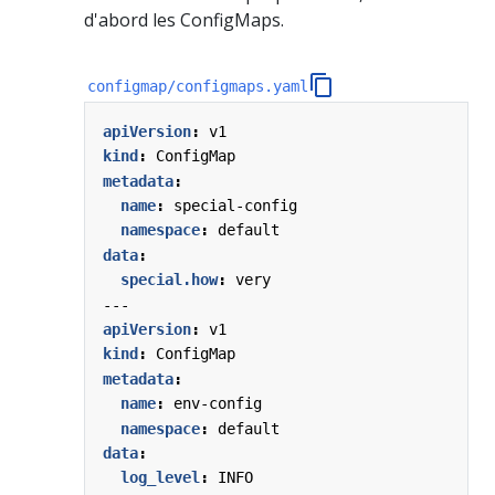
d'abord les ConfigMaps.
configmap/configmaps.yaml
apiVersion
:
v1
kind
:
ConfigMap
metadata
:
name
:
special-config
namespace
:
default
data
:
special.how
:
very
---
apiVersion
:
v1
kind
:
ConfigMap
metadata
:
name
:
env-config
namespace
:
default
data
:
log_level
:
INFO