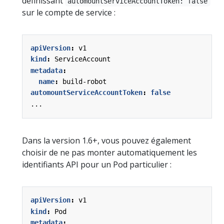
définissant
automountServiceAccountToken: false
sur le compte de service :
apiVersion
:
v1
kind
:
ServiceAccount
metadata
:
name
:
build-robot
automountServiceAccountToken
:
false
...
Dans la version 1.6+, vous pouvez également
choisir de ne pas monter automatiquement les
identifiants API pour un Pod particulier :
apiVersion
:
v1
kind
:
Pod
metadata
: