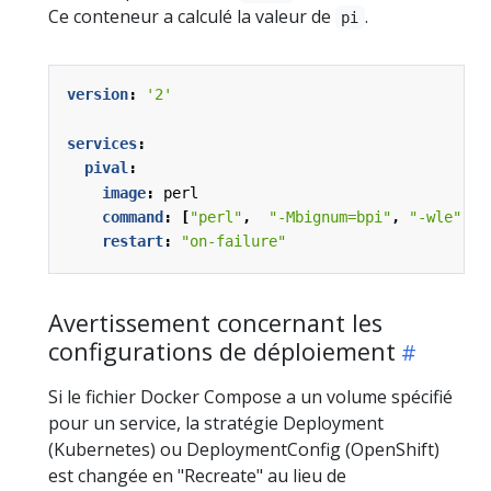
Ce conteneur a calculé la valeur de
.
pi
version
:
'2'
services
:
pival
:
image
:
perl
command
:
[
"perl"
,
"-Mbignum=bpi"
,
"-wle"
,
"
restart
:
"on-failure"
Avertissement concernant les
configurations de déploiement
Si le fichier Docker Compose a un volume spécifié
pour un service, la stratégie Deployment
(Kubernetes) ou DeploymentConfig (OpenShift)
est changée en "Recreate" au lieu de