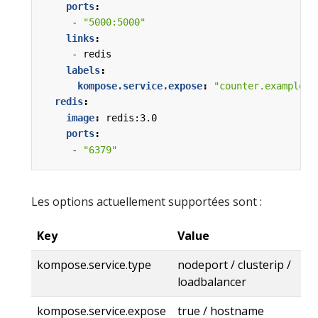
ports
:
- 
"5000:5000"
links
:
- 
redis
labels
:
kompose.service.expose
:
"counter.example.c
redis
:
image
:
redis:3.0
ports
:
- 
"6379"
Les options actuellement supportées sont :
Key
Value
kompose.service.type
nodeport / clusterip /
loadbalancer
kompose.service.expose
true / hostname