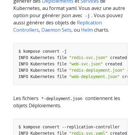
générer des
Déploiements
et
Services
de
Kubernetes, au format yaml. Vous avez une autre
option pour générer json avec
. Vous pouvez
-j
aussi générer des objets de
Replication
Controllers
,
Daemon Sets
, ou
Helm
charts.
INFO Kubernetes file 
"redis-svc.json"
INFO Kubernetes file 
"web-svc.json"
INFO Kubernetes file 
"redis-deployment.json"
INFO Kubernetes file 
"web-deployment.json"
Les fichiers
contiennent les
*-deployment.json
objets Déploiements.
INFO Kubernetes file 
"redis-svc.yaml"