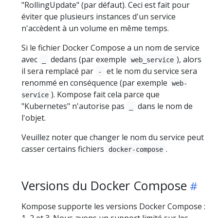
"RollingUpdate" (par défaut). Ceci est fait pour
éviter que plusieurs instances d'un service
n'accèdent à un volume en même temps.
Si le fichier Docker Compose a un nom de service
avec
dedans (par exemple
), alors
_
web_service
il sera remplacé par
et le nom du service sera
-
renommé en conséquence (par exemple
web-
). Kompose fait cela parce que
service
"Kubernetes" n'autorise pas
dans le nom de
_
l'objet.
Veuillez noter que changer le nom du service peut
casser certains fichiers
.
docker-compose
Versions du Docker Compose
Kompose supporte les versions Docker Compose :
1, 2 et 3. Nous avons un support limité sur les