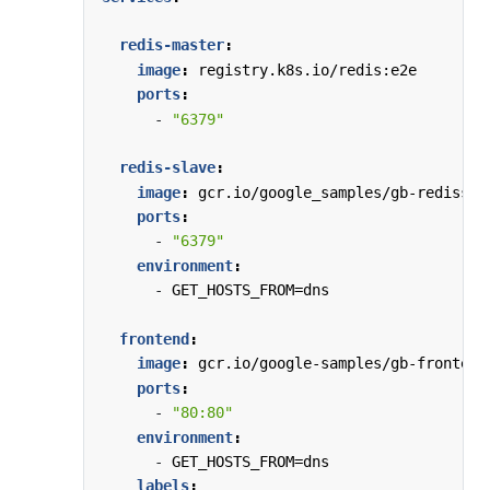
redis-master
:
image
:
registry.k8s.io/redis:e2e
ports
:
- 
"6379"
redis-slave
:
image
:
gcr.io/google_samples/gb-redissla
ports
:
- 
"6379"
environment
:
- 
GET_HOSTS_FROM=dns
frontend
:
image
:
gcr.io/google-samples/gb-frontend
ports
:
- 
"80:80"
environment
:
- 
GET_HOSTS_FROM=dns
labels
: