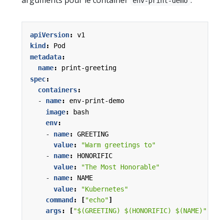
arguments pour le container
.
env-print-demo
apiVersion
:
v1
kind
:
Pod
metadata
:
name
:
print-greeting
spec
:
containers
:
- 
name
:
env-print-demo
image
:
bash
env
:
- 
name
:
GREETING
value
:
"Warm greetings to"
- 
name
:
HONORIFIC
value
:
"The Most Honorable"
- 
name
:
NAME
value
:
"Kubernetes"
command
:
[
"echo"
]
args
:
[
"$(GREETING) $(HONORIFIC) $(NAME)"
]