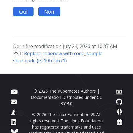
Oui
Non
Dernière modification July 24, 2026 at 10:37 AM
PST:
Replace codenew with code_sample
shortcode (e210b2a671)
© 2026 The Kubernetes Authors |
Documentation Distributed under
CC
BY 4.0
© 2026 The Linux Foundation ®. All
rights reserved. The Linux Foundation
has registered trademarks and uses