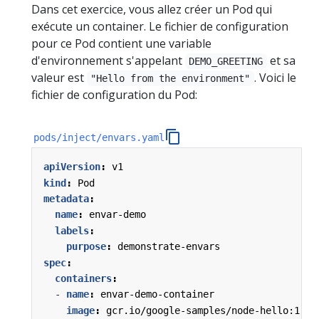
Dans cet exercice, vous allez créer un Pod qui
exécute un container. Le fichier de configuration
pour ce Pod contient une variable
d'environnement s'appelant
et sa
DEMO_GREETING
valeur est
. Voici le
"Hello from the environment"
fichier de configuration du Pod:
pods/inject/envars.yaml
apiVersion
:
v1
kind
:
Pod
metadata
:
name
:
envar-demo
labels
:
purpose
:
demonstrate-envars
spec
:
containers
:
- 
name
:
envar-demo-container
image
:
gcr.io/google-samples/node-hello:1.0