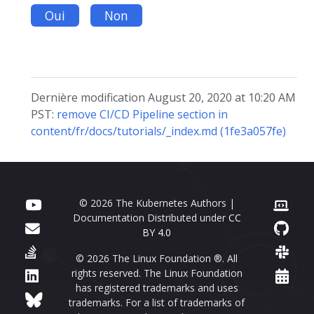
Oui
Non
Dernière modification August 20, 2020 at 10:20 AM
PST:
remove CI/CD Pipeline section in
content/fr/docs/tutorials/_index.md (1fe3a057fe)
© 2026 The Kubernetes Authors |
Documentation Distributed under
CC
BY 4.0
© 2026 The Linux Foundation ®. All
rights reserved. The Linux Foundation
has registered trademarks and uses
trademarks. For a list of trademarks of