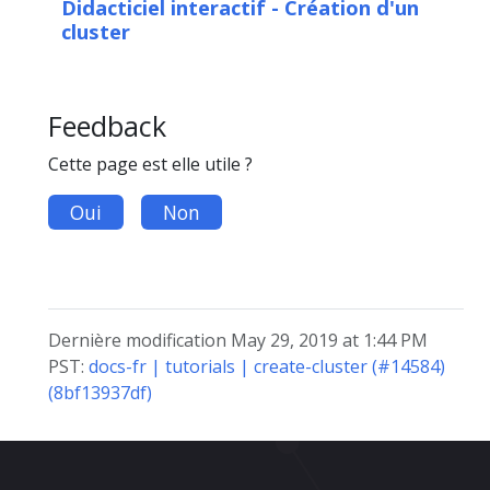
Didacticiel interactif - Création d'un
cluster
Feedback
Cette page est elle utile ?
Oui
Non
Dernière modification May 29, 2019 at 1:44 PM
PST:
docs-fr | tutorials | create-cluster (#14584)
(8bf13937df)