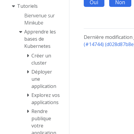
Oui
Non
Tutoriels
Bienvenue sur
Minikube
Apprendre les
Dernière modification
bases de
(#14744) (d028d87b8e
Kubernetes
Créer un
cluster
Déployer
une
application
Explorez vos
applications
Rendre
publique
votre
application