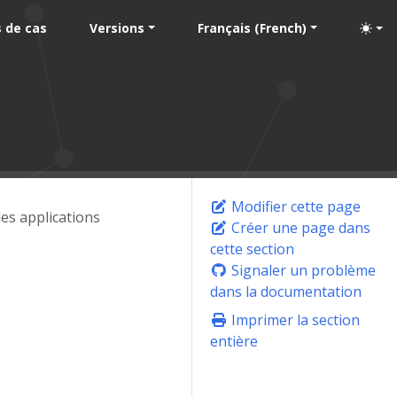
 de cas
Versions
Français (French)
Modifier cette page
des applications
Créer une page dans
cette section
Signaler un problème
dans la documentation
Imprimer la section
entière