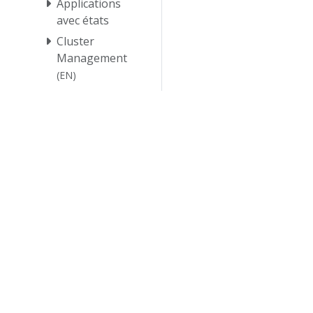
Applications
avec états
Cluster
Management
(EN)
Clusters
Services
Référence
Contribuer
© 20
© 2026 Th
trademarks a