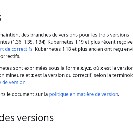
s
aintient des branches de versions pour les trois versions
tes (1.36, 1.35, 1.34). Kubernetes 1.19 et plus récent reçoiv
t de correctifs
. Kubernetes 1.18 et plus ancien ont reçu env
orrectifs.
netes sont exprimées sous la forme
x.y.z
, où
x
est la versio
ion mineure et
z
est la version du correctif, selon la terminol
 de version
.
ans le document sur la
politique en matière de version
.
des versions