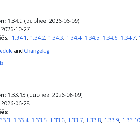
on:
1.34.9 (publiée:
2026-06-09
)
2026-10-27
iés:
1.34.1
,
1.34.2
,
1.34.3
,
1.34.4
,
1.34.5
,
1.34.6
,
1.34.7
,
edule
and
Changelog
ls
on:
1.33.13 (publiée:
2026-06-09
)
2026-06-28
iés:
.33.3
,
1.33.4
,
1.33.5
,
1.33.6
,
1.33.7
,
1.33.8
,
1.33.9
,
1.33.1