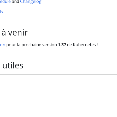
edule
and
Changelog
ls
 à venir
ion
pour la prochaine version
1.37
de Kubernetes !
utiles