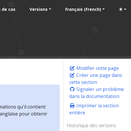
 de cas
Versions
Français (French)
Modifier cette page
Créer une page dans
cette section
Signaler un problème
dans la documentation
Imprimer la section
mations qu'il contient
entière
 anglaise pour obtenir
Historique des versions