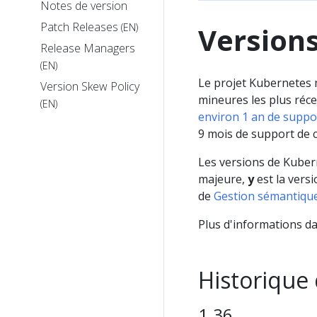
Notes de version
Patch Releases
Version
(EN)
Release Managers
(EN)
Le projet Kubernetes m
Version Skew Policy
mineures les plus récen
(EN)
environ 1 an de suppor
9 mois de support de c
Les versions de Kuber
majeure,
y
est la vers
de
Gestion sémantique
Plus d'informations d
Historique 
1.36