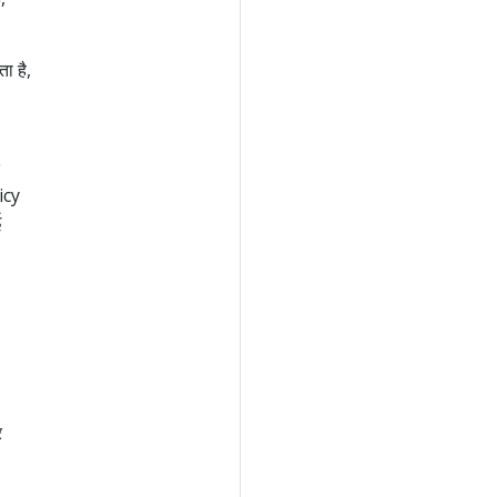
ा है,
icy
ई
र