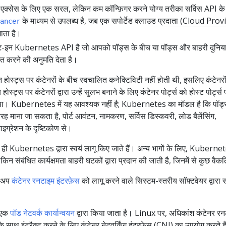
से एक्सेस के लिए एक सरल, लेकिन कम कॉन्फ़िगर करने योग्य तरीका सर्विस API के
के माध्यम से उपलब्ध है, जब एक सपोर्टेड
क्लाउड प्रदाता (Cloud Prov
ancer
ाता है।
ट-इन Kubernetes API है जो आपको पॉड्स के बीच या पॉड्स और बाहरी दुनिया
रित करने की अनुमति देता है।
िन्न होस्ट्स पर कंटेनरों के बीच स्वचालित कनेक्टिविटी नहीं होती थी, इसलिए कंटेनरो
ोस्ट्स पर कंटेनरों द्वारा उन्हें सुलभ बनाने के लिए कंटेनर पोर्ट्स को होस्ट पोर्ट्स 
ा। Kubernetes में यह आवश्यक नहीं है; Kubernetes का मॉडल है कि पॉड्
 माना जा सकता है, पोर्ट आवंटन, नामकरण, सर्विस डिस्कवरी, लोड बैलेंसिंग,
इग्रेशन के दृष्टिकोण से।
ही Kubernetes द्वारा स्वयं लागू किए जाते हैं। अन्य भागों के लिए, Kuberne
न संबंधित कार्यक्षमता बाहरी घटकों द्वारा प्रदान की जाती है, जिनमें से कुछ वैकल्प
ेटअप
कंटेनर रनटाइम इंटरफ़ेस
को लागू करने वाले सिस्टम-स्तरीय सॉफ़्टवेयर द्वारा 
न एक
पॉड नेटवर्क कार्यान्वयन
द्वारा किया जाता है। Linux पर, अधिकांश कंटेनर रन
 के साथ इंटरैक्ट करने के लिए
कंटेनर नेटवर्किंग इंटरफ़ेस (CNI)
का उपयोग करते हैं