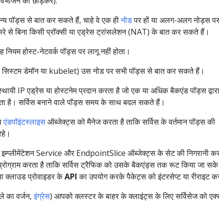
 विभाजन को छोड़कर):
य पॉड्स से बात कर सकते हैं, चाहे वे एक ही
नोड
पर हों या अलग-अलग नोड्स प
रे से बिना किसी प्रॉक्सी या एड्रेस ट्रांसलेशन (NAT) के बात कर सकते हैं।
ियम होस्ट-नेटवर्क पॉड्स पर लागू नहीं होता।
से सिस्टम डेमॉन या kubelet) उस नोड पर सभी पॉड्स से बात कर सकते हैं।
यी IP एड्रेस या होस्टनेम प्रदान करता है जो एक या अधिक बैकएंड पॉड्स द्वार
ोता है। सर्विस बनाने वाले पॉड्स समय के साथ बदल सकते हैं।
आप
एंडपॉइंटस्लाइस
ऑब्जेक्ट्स को मैनेज करता है ताकि सर्विस के वर्तमान पॉड्स की
रहे।
ी इम्प्लीमेंटेशन Service और EndpointSlice ऑब्जेक्ट्स के सेट की निगरानी कर
 प्रोग्राम करता है ताकि सर्विस ट्रैफिक को उसके बैकएंड्स तक रूट किया जा सक
या क्लाउड प्रोवाइडर के
API
का उपयोग करके पैकेट्स को इंटरसेप्ट या रीराइट क
े का वर्जन,
इंग्रेस
) आपको क्लस्टर के बाहर के क्लाइंट्स के लिए सर्विसेज को एक्