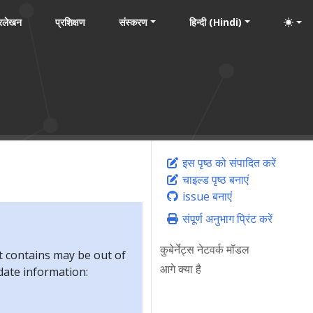
्रलेखन
प्रशिक्षण
संस्करण
हिन्दी (Hindi)
इस पृष्ठ को संपादित करें
चाइल्ड पृष्ठ बनाएं
issue बनाएं
संपूर्ण अनुभाग प्रिंट करें
कुबेर्नेट्स नेटवर्क मॉडल
t contains may be out of
आगे क्या है
-date information: