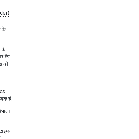
ider)
 के
ं के
पर मैप
स को
tes
िक हैं:
संभाला
टाइम्स
,