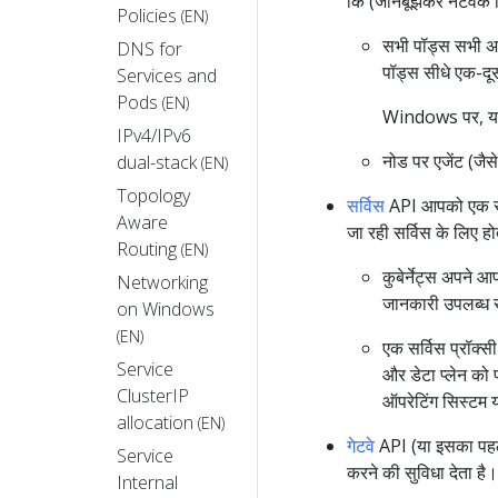
कि (जानबूझकर नेटवर्क
Policies
(EN)
सभी पॉड्स सभी अन्
DNS for
पॉड्स सीधे एक-दूस
Services and
Pods
(EN)
Windows पर, यह न
IPv4/IPv6
नोड पर एजेंट (जै
dual-stack
(EN)
Topology
सर्विस
API आपको एक स्था
Aware
जा रही सर्विस के लिए ह
Routing
(EN)
कुबेर्नेट्स अपने 
Networking
जानकारी उपलब्ध 
on Windows
(EN)
एक सर्विस प्रॉक्स
Service
और डेटा प्लेन को
ClusterIP
ऑपरेटिंग सिस्टम 
allocation
(EN)
गेटवे
API (या इसका पहल
Service
करने की सुविधा देता है।
Internal