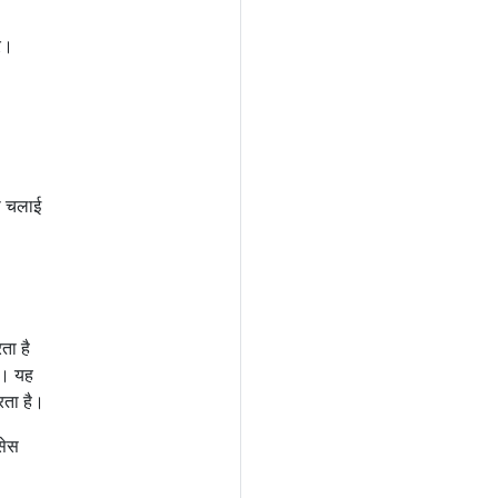
र।
ा चलाई
ता है
े। यह
रता है।
सेस