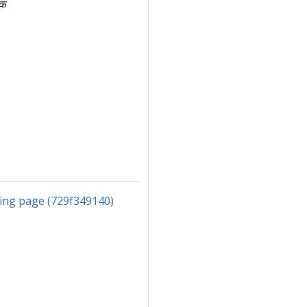
एक
king page (729f349140)