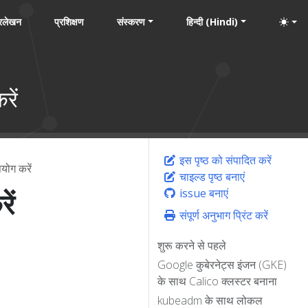
्रलेखन
प्रशिक्षण
संस्करण
हिन्दी (Hindi)
रें
इस पृष्ठ को संपादित करें
योग करें
चाइल्ड पृष्ठ बनाएं
ें
issue बनाएं
संपूर्ण अनुभाग प्रिंट करें
शुरू करने से पहले
Google कुबेरनेट्स इंजन (GKE)
के साथ Calico क्लस्टर बनाना
kubeadm के साथ लोकल