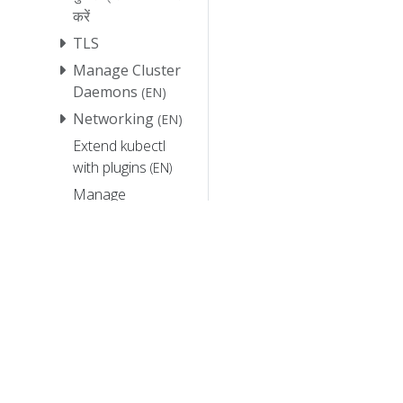
करें
TLS
Manage Cluster
Daemons
(EN)
Networking
(EN)
Extend kubectl
with plugins
(EN)
Manage
HugePages
(EN)
Schedule GPUs
(EN)
ट्यूटोरियल
संदर्भ
योगदान
डॉक्स स्मोक टेस्ट पेज