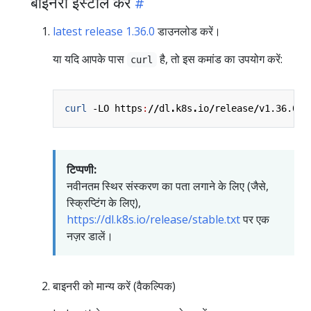
बाइनरी इंस्टॉल करें
latest release 1.36.0
डाउनलोड करें।
या यदि आपके पास
है, तो इस कमांड का उपयोग करें:
curl
curl 
-LO
https
:
//
dl
.
k8s
.
io
/
release
/
v1.36.0
/
b
टिप्पणी:
नवीनतम स्थिर संस्करण का पता लगाने के लिए (जैसे,
स्क्रिप्टिंग के लिए),
https://dl.k8s.io/release/stable.txt
पर एक
नज़र डालें।
बाइनरी को मान्य करें (वैकल्पिक)