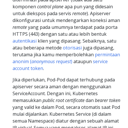
komponen
control plane
apa pun yang didesain
untuk diekspos pada servis
remote
). Apiserver
dikonfigurasi untuk mendengarkan koneksi aman
remote
yang pada umumnya terdapat pada porta
HTTPS (443) dengan satu atau lebih bentuk
autentikasi
klien yang dipasang. Sebaiknya, satu
atau beberapa metode
otorisasi
juga dipasang,
terutama jika kamu memperbolehkan
permintaan
anonim (
anonymous request
)
ataupun
service
account token
.
Jika diperlukan, Pod-Pod dapat terhubung pada
apiserver secara aman dengan menggunakan
ServiceAccount. Dengan ini, Kubernetes
memasukkan
public root certificate
dan
bearer token
yang valid ke dalam Pod, secara otomatis saat Pod
mulai dijalankan. Kubernetes Service (di dalam
semua Namespace) diatur dengan sebuah alamat
IP virtual. Semua yang mengakses alamat IP ini