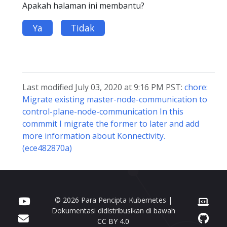
Apakah halaman ini membantu?
Ya
Tidak
Last modified July 03, 2020 at 9:16 PM PST:
chore:
Migrate existing master-node-communication to
control-plane-node-communication In this
commmit I migrate the former to later and add
more information about Konnectivity.
(ece482870a)
© 2026 Para Pencipta Kubernetes |
Dokumentasi didistribusikan di bawah
CC BY 4.0