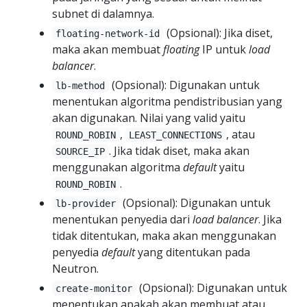
subnet di dalamnya.
(Opsional): Jika diset,
floating-network-id
maka akan membuat
floating
IP untuk
load
balancer
.
(Opsional): Digunakan untuk
lb-method
menentukan algoritma pendistribusian yang
akan digunakan. Nilai yang valid yaitu
,
, atau
ROUND_ROBIN
LEAST_CONNECTIONS
. Jika tidak diset, maka akan
SOURCE_IP
menggunakan algoritma
default
yaitu
.
ROUND_ROBIN
(Opsional): Digunakan untuk
lb-provider
menentukan penyedia dari
load balancer
. Jika
tidak ditentukan, maka akan menggunakan
penyedia
default
yang ditentukan pada
Neutron.
(Opsional): Digunakan untuk
create-monitor
menentukan apakah akan membuat atau