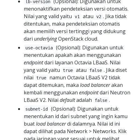
(Opsional): Digunakan untuk
lb-version
menonaktifkan pendeteksian versi otomatis.
Nilai yang valid yaitu
atau
. Jika tidak
v1
v2
ditentukan, maka pendeteksian otomatis
akan memilih versi tertinggi yang didukung
dari
underlying
OpenStack cloud.
(Opsional): Digunakan untuk
use-octavia
menentukan apakah akan menggunakan
endpoint
dari layanan Octavia LBaaS. Nilai
yang valid yaitu
atau
. Jika diset
true
false
nilai
namun Octavia LBaaS V2 tidak
true
dapat ditemukan, maka
load balancer
akan
kembali menggunakan
endpoint
dari Neutron
LBaaS V2. Nilai
default
adalah
.
false
(Opsional): Digunakan untuk
subnet-id
menentukan id dari subnet yang ingin kamu
buat
load balancer
di dalamnya. Nilai id ini
dapat dilihat pada Network > Networks. Klik
pada jaringan yang sesuai untuk melihat