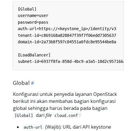
[
Global]
username=user
password=pass
auth-url=https://<keystone_ip>/identity/v3
tenant-id=c869168a828847f39f7f06edd7305637
domain-id=2a73b8f597c04551a0fdc8e95544be8a
[
LoadBalancer]
subnet-id=6937f8fa-858d-4bc9-a3a5-18d2c957166a
Global
Konfigurasi untuk penyedia layanan OpenStack
berikut ini akan membahas bagian konfigurasi
global sehingga harus berada pada bagian
dari
file
:
[Global]
cloud.conf
(Wajib): URL dari API keystone
auth-url