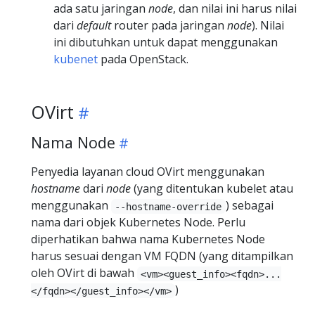
ada satu jaringan
node
, dan nilai ini harus nilai
dari
default
router pada jaringan
node
). Nilai
ini dibutuhkan untuk dapat menggunakan
kubenet
pada OpenStack.
OVirt
Nama Node
Penyedia layanan cloud OVirt menggunakan
hostname
dari
node
(yang ditentukan kubelet atau
menggunakan
) sebagai
--hostname-override
nama dari objek Kubernetes Node. Perlu
diperhatikan bahwa nama Kubernetes Node
harus sesuai dengan VM FQDN (yang ditampilkan
oleh OVirt di bawah
<vm><guest_info><fqdn>...
)
</fqdn></guest_info></vm>