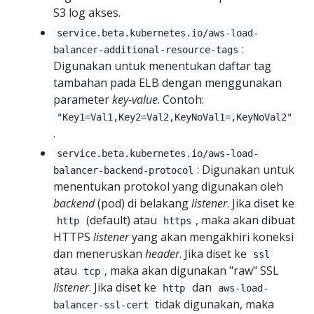
S3 log akses.
service.beta.kubernetes.io/aws-load-
:
balancer-additional-resource-tags
Digunakan untuk menentukan daftar tag
tambahan pada ELB dengan menggunakan
parameter
key-value
. Contoh:
"Key1=Val1,Key2=Val2,KeyNoVal1=,KeyNoVal2"
.
service.beta.kubernetes.io/aws-load-
: Digunakan untuk
balancer-backend-protocol
menentukan protokol yang digunakan oleh
backend
(pod) di belakang
listener
. Jika diset ke
(default) atau
, maka akan dibuat
http
https
HTTPS
listener
yang akan mengakhiri koneksi
dan meneruskan
header
. Jika diset ke
ssl
atau
, maka akan digunakan "raw" SSL
tcp
listener
. Jika diset ke
dan
http
aws-load-
tidak digunakan, maka
balancer-ssl-cert