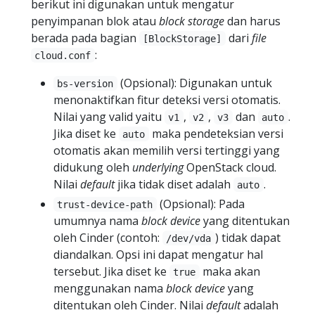
berikut ini digunakan untuk mengatur
penyimpanan blok atau
block storage
dan harus
berada pada bagian
dari
file
[BlockStorage]
:
cloud.conf
(Opsional): Digunakan untuk
bs-version
menonaktifkan fitur deteksi versi otomatis.
Nilai yang valid yaitu
,
,
dan
.
v1
v2
v3
auto
Jika diset ke
maka pendeteksian versi
auto
otomatis akan memilih versi tertinggi yang
didukung oleh
underlying
OpenStack cloud.
Nilai
default
jika tidak diset adalah
.
auto
(Opsional): Pada
trust-device-path
umumnya nama
block device
yang ditentukan
oleh Cinder (contoh:
) tidak dapat
/dev/vda
diandalkan. Opsi ini dapat mengatur hal
tersebut. Jika diset ke
maka akan
true
menggunakan nama
block device
yang
ditentukan oleh Cinder. Nilai
default
adalah