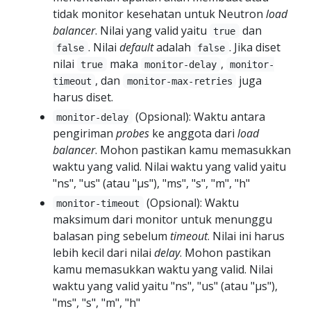
tidak monitor kesehatan untuk Neutron
load
balancer
. Nilai yang valid yaitu
dan
true
. Nilai
default
adalah
. Jika diset
false
false
nilai
maka
,
true
monitor-delay
monitor-
, dan
juga
timeout
monitor-max-retries
harus diset.
(Opsional): Waktu antara
monitor-delay
pengiriman
probes
ke anggota dari
load
balancer
. Mohon pastikan kamu memasukkan
waktu yang valid. Nilai waktu yang valid yaitu
"ns", "us" (atau "µs"), "ms", "s", "m", "h"
(Opsional): Waktu
monitor-timeout
maksimum dari monitor untuk menunggu
balasan ping sebelum
timeout
. Nilai ini harus
lebih kecil dari nilai
delay
. Mohon pastikan
kamu memasukkan waktu yang valid. Nilai
waktu yang valid yaitu "ns", "us" (atau "µs"),
"ms", "s", "m", "h"