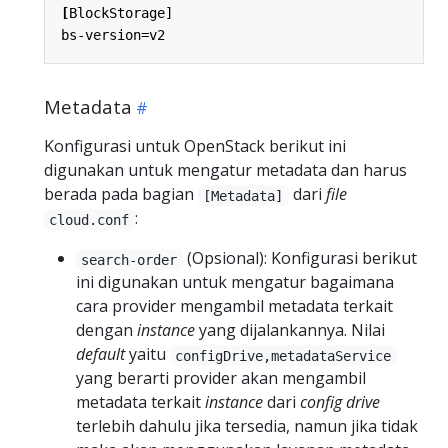
[
BlockStorage]
bs-version=v2
Metadata
Konfigurasi untuk OpenStack berikut ini
digunakan untuk mengatur metadata dan harus
berada pada bagian
dari
file
[Metadata]
:
cloud.conf
(Opsional): Konfigurasi berikut
search-order
ini digunakan untuk mengatur bagaimana
cara provider mengambil metadata terkait
dengan
instance
yang dijalankannya. Nilai
default
yaitu
configDrive,metadataService
yang berarti provider akan mengambil
metadata terkait
instance
dari
config drive
terlebih dahulu jika tersedia, namun jika tidak