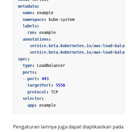
metadata
:
name
:
example
namespace
:
kube-system
labels
:
run
:
example
annotations
:
service.beta.kubernetes.io/aws-load-balance
service.beta.kubernetes.io/aws-load-balance
spec
:
type
:
LoadBalancer
ports
:
- 
port
:
443
targetPort
:
5556
protocol
:
TCP
selector
:
app
:
example
Pengaturan lainnya juga dapat diaplikasikan pada