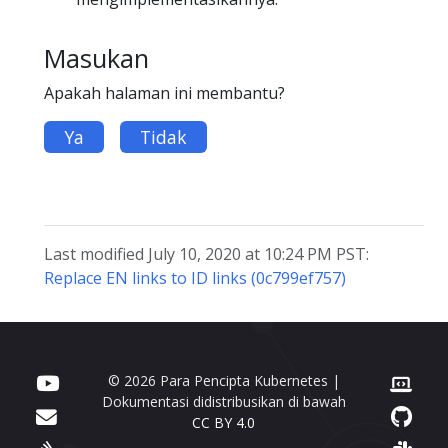
Masukan
Apakah halaman ini membantu?
Ya
Tidak
Last modified July 10, 2020 at 10:24 PM PST:
Replace EN links to ID links (0c799ef757)
© 2026 Para Pencipta Kubernetes |
Dokumentasi didistribusikan di bawah
CC BY 4.0