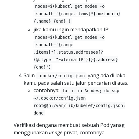
nodes=$(kubectl get nodes -o
jsonpath='{range.items[*].metadata}
{.name} {end}')
jika kamu ingin mendapatkan IP:
nodes=$(kubectl get nodes -o
jsonpath='{range
.items[*].status.addresses[?
(@.type=="ExternalIP")]}{.address}
{end}')
Salin
yang ada di lokal
.docker/config.json
kamu pada salah satu jalur pencarian di atas.
contohnya:
for n in $nodes; do scp
~/.docker/config.json
root@$n:/var/lib/kubelet/config.json;
done
Verifikasi dengana membuat sebuah Pod yanag
menggunakan
image
privat, contohnya: