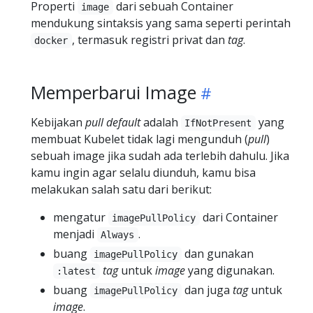
Properti
dari sebuah Container
image
mendukung sintaksis yang sama seperti perintah
, termasuk registri privat dan
tag
.
docker
Memperbarui Image
Kebijakan
pull default
adalah
yang
IfNotPresent
membuat Kubelet tidak lagi mengunduh (
pull
)
sebuah image jika sudah ada terlebih dahulu. Jika
kamu ingin agar selalu diunduh, kamu bisa
melakukan salah satu dari berikut:
mengatur
dari Container
imagePullPolicy
menjadi
.
Always
buang
dan gunakan
imagePullPolicy
tag
untuk
image
yang digunakan.
:latest
buang
dan juga
tag
untuk
imagePullPolicy
image
.