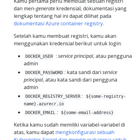
Kamu pertama perlu membuat sebuah registri
dan men-
generate
kredensial, dokumentasi yang
lengkap tentang hal ini dapat dilihat pada
dokumentasi Azure container registry
.
Setelah kamu membuat registri, kamu akan
menggunakan kredensial berikut untuk login:
:
service principal
, atau pengguna
DOCKER_USER
admin
: kata sandi dari
service
DOCKER_PASSWORD
principal
, atau kata sandi dari pengguna
admin
:
DOCKER_REGISTRY_SERVER
${some-registry-
name}.azurecr.io
:
DOCKER_EMAIL
${some-email-address}
Ketika kamu sudah memiliki variabel-variabel di
atas, kamu dapat
mengkonfigurasi sebuah
Kubernetes Secret dan menggunakannya untuk