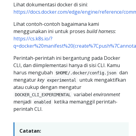
Lihat dokumentasi docker di sini:
https://docs.docker.com/edge/engine/reference/comm
Lihat contoh-contoh bagaimana kami
menggunakan ini untuk proses
build harness
:
https://cs.k8s.io/?
q=docker%20manifest%20(create%7Cpush%7Cannotat
Perintah-perintah ini bergantung pada Docker
CLI, dan diimplementasi hanya di sisi CLI. Kamu
harus mengubah
dan
$HOME/.docker/config.json
mengatur
key
untuk mengaktifkan
experimental
atau cukup dengan mengatur
variabel
environment
DOCKER_CLI_EXPERIMENTAL
menjadi
ketika memanggil perintah-
enabled
perintah CLI.
Catatan: