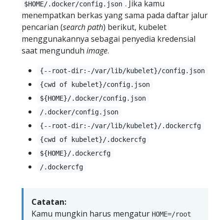
. Jika kamu
$HOME/.docker/config.json
menempatkan berkas yang sama pada daftar jalur
pencarian (
search path
) berikut, kubelet
menggunakannya sebagai penyedia kredensial
saat mengunduh
image
.
{--root-dir:-/var/lib/kubelet}/config.json
{cwd of kubelet}/config.json
${HOME}/.docker/config.json
/.docker/config.json
{--root-dir:-/var/lib/kubelet}/.dockercfg
{cwd of kubelet}/.dockercfg
${HOME}/.dockercfg
/.dockercfg
Catatan:
Kamu mungkin harus mengatur
HOME=/root