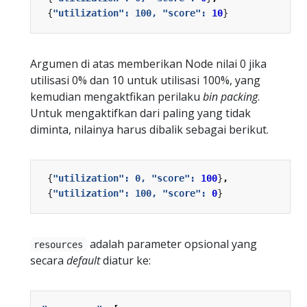
{
"utilization": 100, "score": 
10
}
Argumen di atas memberikan Node nilai 0 jika
utilisasi 0% dan 10 untuk utilisasi 100%, yang
kemudian mengaktfikan perilaku
bin packing
.
Untuk mengaktifkan dari paling yang tidak
diminta, nilainya harus dibalik sebagai berikut.
{
"utilization": 0, "score": 
100
}
,
{
"utilization": 100, "score": 
0
}
adalah parameter opsional yang
resources
secara
default
diatur ke: