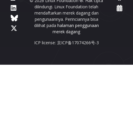
© 2026 Linux Foundation ®. Hak cipta
dilindungi. Linux Foundation telah
mendaftarkan merek dagang dan
pengunaannya. Perinciannya bisa
dilihat pada
halaman penggunaan
merek dagang
ICP license: 京ICP备17074266号-3