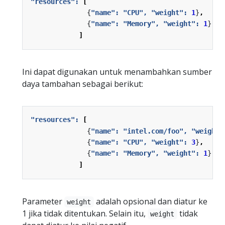
"resources": 
[
{
"name": "CPU", "weight": 
1
}
,
{
"name": "Memory", "weight": 
1
}
]
Ini dapat digunakan untuk menambahkan sumber
daya tambahan sebagai berikut:
"resources": 
[
{
"name": "intel.com/foo", "weight"
{
"name": "CPU", "weight": 
3
}
,
{
"name": "Memory", "weight": 
1
}
]
Parameter
adalah opsional dan diatur ke
weight
1 jika tidak ditentukan. Selain itu,
tidak
weight