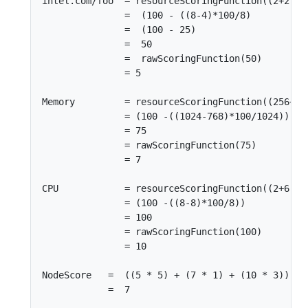
intel.com/foo  = resourceScoringFunction((2+2),8)
               =  (100 - ((8-4)*100/8)

               =  (100 - 25)

               =  50

               =  rawScoringFunction(50)

               = 5

Memory         = resourceScoringFunction((256+512
               = (100 -((1024-768)*100/1024))

               = 75

               = rawScoringFunction(75)

               = 7

CPU            = resourceScoringFunction((2+6),8)
               = (100 -((8-8)*100/8))

               = 100

               = rawScoringFunction(100)

               = 10

NodeScore   =  ((5 * 5) + (7 * 1) + (10 * 3)) / (