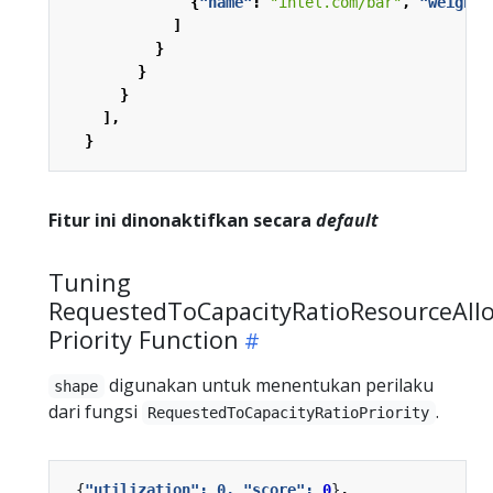
{
"name"
:
"intel.com/bar"
,
"weight"
]
}
}
}
],
}
Fitur ini dinonaktifkan secara
default
Tuning
RequestedToCapacityRatioResourceAllo
Priority Function
digunakan untuk menentukan perilaku
shape
dari fungsi
.
RequestedToCapacityRatioPriority
{
"utilization": 0, "score": 
0
}
,