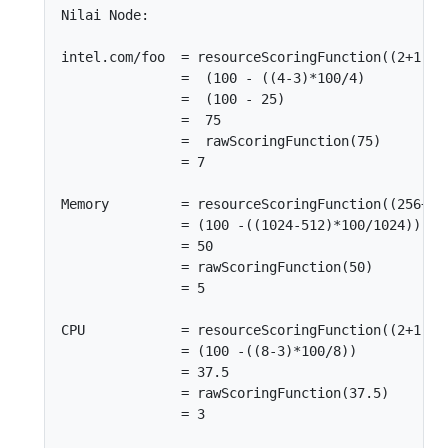
Nilai Node:

intel.com/foo  = resourceScoringFunction((2+1),4)
               =  (100 - ((4-3)*100/4)

               =  (100 - 25)

               =  75

               =  rawScoringFunction(75)

               = 7

Memory         = resourceScoringFunction((256+256
               = (100 -((1024-512)*100/1024))

               = 50

               = rawScoringFunction(50)

               = 5

CPU            = resourceScoringFunction((2+1),8)
               = (100 -((8-3)*100/8))

               = 37.5

               = rawScoringFunction(37.5)

               = 3
