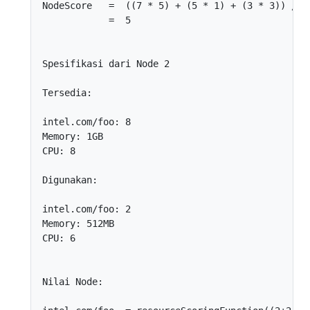
NodeScore   =  ((7 * 5) + (5 * 1) + (3 * 3)) / (5
            =  5

Spesifikasi dari Node 2

Tersedia:

intel.com/foo: 8

Memory: 1GB

CPU: 8

Digunakan:

intel.com/foo: 2

Memory: 512MB

CPU: 6

Nilai Node:
