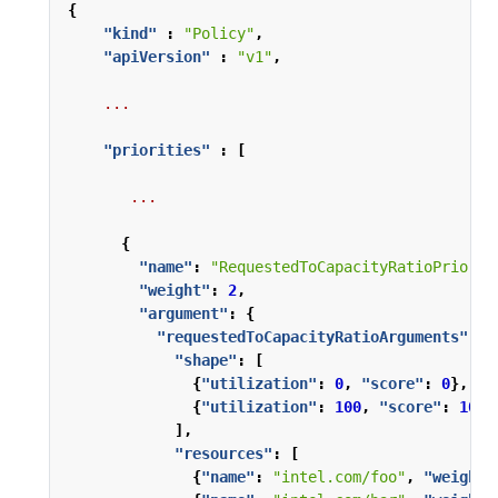
{
"kind"
:
"Policy"
,
"apiVersion"
:
"v1"
,
...
"priorities"
:
[
...
{
"name"
:
"RequestedToCapacityRatioPriorit
"weight"
:
2
,
"argument"
:
{
"requestedToCapacityRatioArguments"
:
{
"shape"
:
[
{
"utilization"
:
0
,
"score"
:
0
},
{
"utilization"
:
100
,
"score"
:
10
}
],
"resources"
:
[
{
"name"
:
"intel.com/foo"
,
"weight"