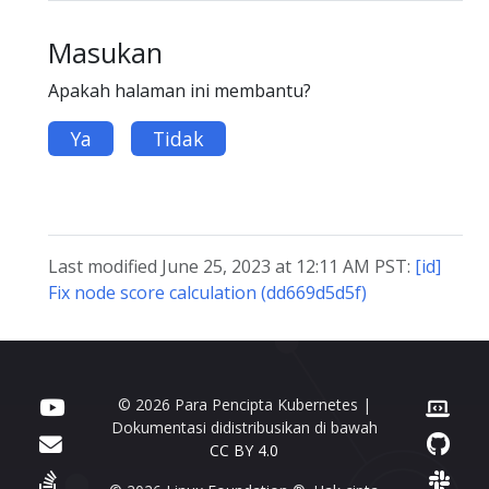
Masukan
Apakah halaman ini membantu?
Ya
Tidak
Last modified June 25, 2023 at 12:11 AM PST:
[id]
Fix node score calculation (dd669d5d5f)
© 2026 Para Pencipta Kubernetes |
Dokumentasi didistribusikan di bawah
CC BY 4.0