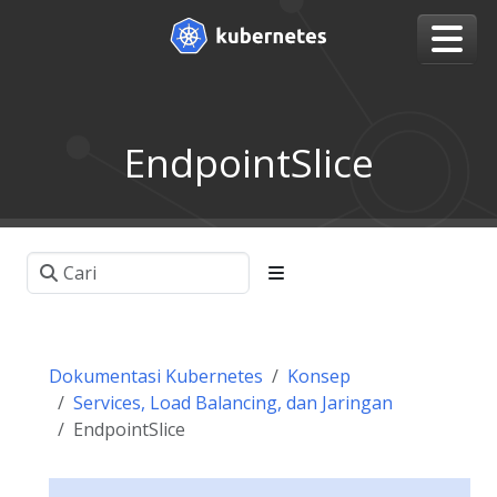
EndpointSlice
Dokumentasi Kubernetes
Konsep
Services, Load Balancing, dan Jaringan
EndpointSlice