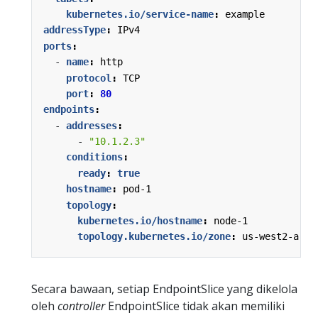
kubernetes.io/service-name
:
example
addressType
:
IPv4
ports
:
- 
name
:
http
protocol
:
TCP
port
:
80
endpoints
:
- 
addresses
:
- 
"10.1.2.3"
conditions
:
ready
:
true
hostname
:
pod-1
topology
:
kubernetes.io/hostname
:
node-1
topology.kubernetes.io/zone
:
us-west2-a
Secara bawaan, setiap EndpointSlice yang dikelola
oleh
controller
EndpointSlice tidak akan memiliki