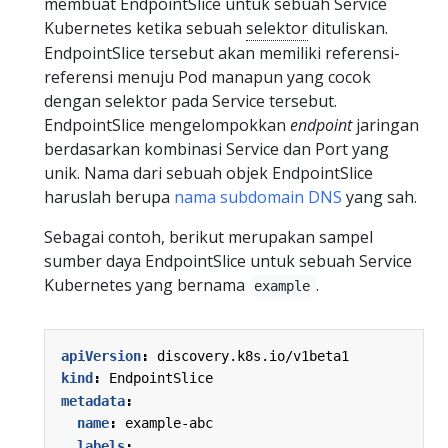
membuat EndpointSlice untuk sebuah Service
Kubernetes ketika sebuah
selektor
dituliskan.
EndpointSlice tersebut akan memiliki referensi-
referensi menuju Pod manapun yang cocok
dengan selektor pada Service tersebut.
EndpointSlice mengelompokkan
endpoint
jaringan
berdasarkan kombinasi Service dan Port yang
unik. Nama dari sebuah objek EndpointSlice
haruslah berupa
nama subdomain DNS
yang sah.
Sebagai contoh, berikut merupakan sampel
sumber daya EndpointSlice untuk sebuah Service
Kubernetes yang bernama
.
example
apiVersion
:
discovery.k8s.io/v1beta1
kind
:
EndpointSlice
metadata
:
name
:
example-abc
labels
: