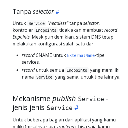
Tanpa
selector
Untuk
"headless"
tanpa
selector
,
Service
kontroler
tidak akan membuat
record
Endpoints
Enpoints
. Meskipun demikian, sistem DNS tetap
melakukan konfigurasi salah satu dari:
record
CNAME untuk
-tipe
ExternalName
services.
record
untuk semua
yang memiliki
Endpoints
nama
yang sama, untuk tipe lainnya.
Service
Mekanisme
publish
-
Service
jenis-jenis
Service
Untuk beberapa bagian dari aplikasi yang kamu
miliki (misalnya saja,
frontend
), bisa saja kamu