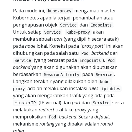
Pada mode ini,
mengamati master
kube-proxy
Kubernetes apabila terjadi penambahan atau
penghapusan objek
dan
.
Service
Endpoints
Untuk setiap
,
akan
Service
kube-proxy
membuka sebuah
port
(yang dipilih secara acak)
pada
node
lokal. Koneksi pada
"proxy port"
ini akan
dihubungkan pada salah satu
backend
dari
Pod
(yang tercatat pada
).
Service
Endpoints
Pod
backend
yang akan digunakan akan diputuskan
berdasarkan
pada
.
SessionAffinity
Service
Langkah terakhir yang dilakukan oleh
kube-
adalah melakukan instalasi
rules
proxy
iptables
yang akan mengarahkan trafik yang ada pada
(IP virtual) dan
port
dari
serta
clusterIP
Service
melakukan
redirect
trafik ke
proxy
yang
memproksikan
backend
. Secara
default
,
Pod
mekanisme
routing
yang dipakai adalah
round
robin
.