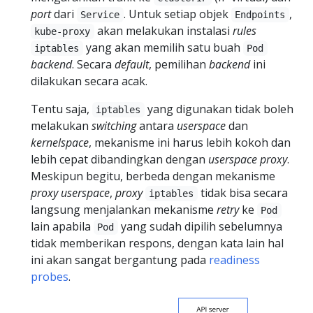
port
dari
. Untuk setiap objek
,
Service
Endpoints
akan melakukan instalasi
rules
kube-proxy
yang akan memilih satu buah
iptables
Pod
backend
. Secara
default
, pemilihan
backend
ini
dilakukan secara acak.
Tentu saja,
yang digunakan tidak boleh
iptables
melakukan
switching
antara
userspace
dan
kernelspace
, mekanisme ini harus lebih kokoh dan
lebih cepat dibandingkan dengan
userspace
proxy
.
Meskipun begitu, berbeda dengan mekanisme
proxy
userspace
,
proxy
tidak bisa secara
iptables
langsung menjalankan mekanisme
retry
ke
Pod
lain apabila
yang sudah dipilih sebelumnya
Pod
tidak memberikan respons, dengan kata lain hal
ini akan sangat bergantung pada
readiness
probes
.