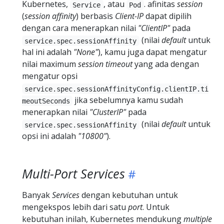
Kubernetes,
, atau
. afinitas
session
Service
Pod
(
session affinity
) berbasis
Client-IP
dapat dipilih
dengan cara menerapkan nilai
"ClientIP"
pada
(nilai
default
untuk
service.spec.sessionAffinity
hal ini adalah
"None"
), kamu juga dapat mengatur
nilai maximum
session
timeout
yang ada dengan
mengatur opsi
service.spec.sessionAffinityConfig.clientIP.ti
jika sebelumnya kamu sudah
meoutSeconds
menerapkan nilai
"ClusterIP"
pada
(nilai
default
untuk
service.spec.sessionAffinity
opsi ini adalah
"10800"
).
Multi-Port Services
Banyak
Services
dengan kebutuhan untuk
mengekspos lebih dari satu
port
. Untuk
kebutuhan inilah, Kubernetes mendukung
multiple