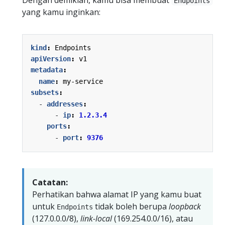
Endpoints
yang kamu inginkan:
kind
:
Endpoints
apiVersion
:
v1
metadata
:
name
:
my-service
subsets
:
- 
addresses
:
- 
ip
:
1.2.3.4
ports
:
- 
port
:
9376
Catatan:
Perhatikan bahwa alamat IP yang kamu buat
untuk
tidak boleh berupa
loopback
Endpoints
(127.0.0.0/8),
link-local
(169.254.0.0/16), atau