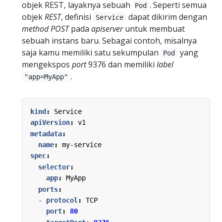
objek REST, layaknya sebuah
. Seperti semua
Pod
objek
REST
, definisi
dapat dikirim dengan
Service
method POST
pada
apiserver
untuk membuat
sebuah instans baru. Sebagai contoh, misalnya
saja kamu memiliki satu sekumpulan
yang
Pod
mengekspos
port
9376 dan memiliki
label
.
"app=MyApp"
kind
:
Service
apiVersion
:
v1
metadata
:
name
:
my-service
spec
:
selector
:
app
:
MyApp
ports
:
- 
protocol
:
TCP
port
:
80