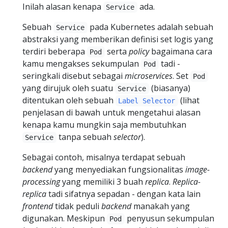
Inilah alasan kenapa
ada.
Service
Sebuah
pada Kubernetes adalah sebuah
Service
abstraksi yang memberikan definisi set logis yang
terdiri beberapa
serta
policy
bagaimana cara
Pod
kamu mengakses sekumpulan
tadi -
Pod
seringkali disebut sebagai
microservices
. Set
Pod
yang dirujuk oleh suatu
(biasanya)
Service
ditentukan oleh sebuah
(lihat
Label Selector
penjelasan di bawah untuk mengetahui alasan
kenapa kamu mungkin saja membutuhkan
tanpa sebuah
selector
).
Service
Sebagai contoh, misalnya terdapat sebuah
backend
yang menyediakan fungsionalitas
image-
processing
yang memiliki 3 buah
replica
.
Replica-
replica
tadi sifatnya sepadan - dengan kata lain
frontend
tidak peduli
backend
manakah yang
digunakan. Meskipun
penyusun sekumpulan
Pod