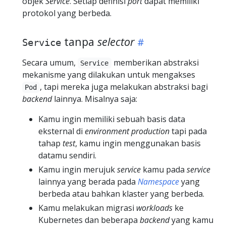
objek
Service
. Setiap definisi
port
dapat memiliki
protokol yang berbeda.
tanpa
selector
Service
Secara umum,
memberikan abstraksi
Service
mekanisme yang dilakukan untuk mengakses
, tapi mereka juga melakukan abstraksi bagi
Pod
backend
lainnya. Misalnya saja:
Kamu ingin memiliki sebuah basis data
eksternal di
environment
production
tapi pada
tahap
test
, kamu ingin menggunakan basis
datamu sendiri.
Kamu ingin merujuk
service
kamu pada
service
lainnya yang berada pada
Namespace
yang
berbeda atau bahkan klaster yang berbeda.
Kamu melakukan migrasi
workloads
ke
Kubernetes dan beberapa
backend
yang kamu