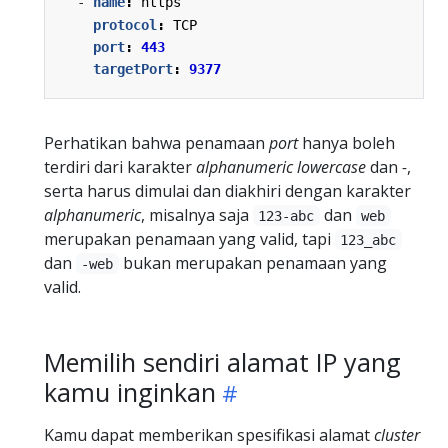
- 
name
:
https
protocol
:
TCP
port
:
443
targetPort
:
9377
Perhatikan bahwa penamaan
port
hanya boleh
terdiri dari karakter
alphanumeric
lowercase
dan
-
,
serta harus dimulai dan diakhiri dengan karakter
alphanumeric
, misalnya saja
dan
123-abc
web
merupakan penamaan yang valid, tapi
123_abc
dan
bukan merupakan penamaan yang
-web
valid.
Memilih sendiri alamat IP yang
kamu inginkan
Kamu dapat memberikan spesifikasi alamat
cluster