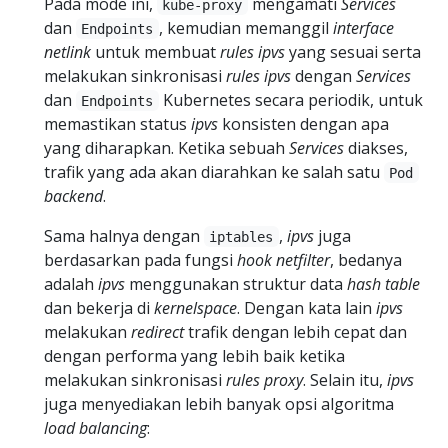
Pada mode ini,
mengamati
Services
kube-proxy
dan
, kemudian memanggil
interface
Endpoints
netlink
untuk membuat
rules
ipvs
yang sesuai serta
melakukan sinkronisasi
rules
ipvs
dengan
Services
dan
Kubernetes secara periodik, untuk
Endpoints
memastikan status
ipvs
konsisten dengan apa
yang diharapkan. Ketika sebuah
Services
diakses,
trafik yang ada akan diarahkan ke salah satu
Pod
backend
.
Sama halnya dengan
,
ipvs
juga
iptables
berdasarkan pada fungsi
hook
netfilter
, bedanya
adalah
ipvs
menggunakan struktur data
hash table
dan bekerja di
kernelspace
. Dengan kata lain
ipvs
melakukan
redirect
trafik dengan lebih cepat dan
dengan performa yang lebih baik ketika
melakukan sinkronisasi
rules
proxy
. Selain itu,
ipvs
juga menyediakan lebih banyak opsi algoritma
load balancing
: