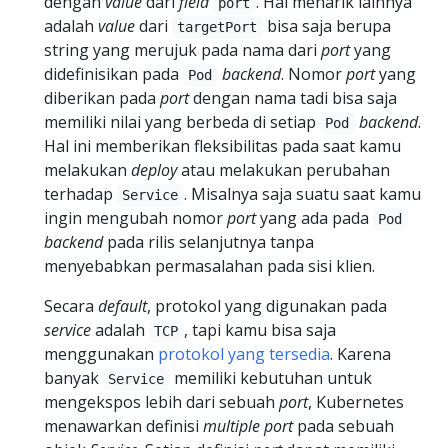
dengan
value
dari
field
. Hal menarik lainnya
port
adalah
value
dari
bisa saja berupa
targetPort
string yang merujuk pada nama dari
port
yang
didefinisikan pada
backend
. Nomor
port
yang
Pod
diberikan pada
port
dengan nama tadi bisa saja
memiliki nilai yang berbeda di setiap
backend
.
Pod
Hal ini memberikan fleksibilitas pada saat kamu
melakukan
deploy
atau melakukan perubahan
terhadap
. Misalnya saja suatu saat kamu
Service
ingin mengubah nomor
port
yang ada pada
Pod
backend
pada rilis selanjutnya tanpa
menyebabkan permasalahan pada sisi klien.
Secara
default
, protokol yang digunakan pada
service
adalah
, tapi kamu bisa saja
TCP
menggunakan
protokol yang tersedia
. Karena
banyak
memiliki kebutuhan untuk
Service
mengekspos lebih dari sebuah
port
, Kubernetes
menawarkan definisi
multiple
port
pada sebuah