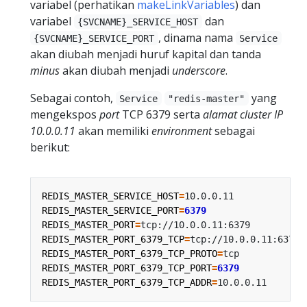
variabel (perhatikan
makeLinkVariables
) dan
variabel
dan
{SVCNAME}_SERVICE_HOST
, dinama nama
{SVCNAME}_SERVICE_PORT
Service
akan diubah menjadi huruf kapital dan tanda
minus
akan diubah menjadi
underscore
.
Sebagai contoh,
yang
Service
"redis-master"
mengekspos
port
TCP 6379 serta
alamat
cluster IP
10.0.0.11
akan memiliki
environment
sebagai
berikut:
REDIS_MASTER_SERVICE_HOST
=
REDIS_MASTER_SERVICE_PORT
=
6379
REDIS_MASTER_PORT
=
REDIS_MASTER_PORT_6379_TCP
=
REDIS_MASTER_PORT_6379_TCP_PROTO
=
REDIS_MASTER_PORT_6379_TCP_PORT
=
6379
REDIS_MASTER_PORT_6379_TCP_ADDR
=