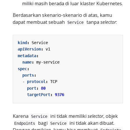
miliki masih berada di luar klaster Kubernetes.
Berdasarkan skenario-skenario di atas, kamu
dapat membuat sebuah
tanpa
selector
:
Service
kind
:
Service
apiVersion
:
v1
metadata
:
name
:
my-service
spec
:
ports
:
- 
protocol
:
TCP
port
:
80
targetPort
:
9376
Karena
ini tidak memiliki
selector
, objek
Service
bagi
ini tidak akan dibuat.
Endpoints
Service
Dengan demikian, kamu bisa membuat