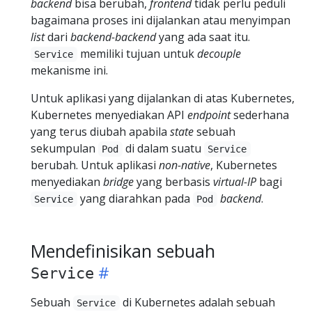
backend
bisa berubah,
frontend
tidak perlu peduli
bagaimana proses ini dijalankan atau menyimpan
list
dari
backend-backend
yang ada saat itu.
memiliki tujuan untuk
decouple
Service
mekanisme ini.
Untuk aplikasi yang dijalankan di atas Kubernetes,
Kubernetes menyediakan API
endpoint
sederhana
yang terus diubah apabila
state
sebuah
sekumpulan
di dalam suatu
Pod
Service
berubah. Untuk aplikasi
non-native
, Kubernetes
menyediakan
bridge
yang berbasis
virtual-IP
bagi
yang diarahkan pada
backend
.
Service
Pod
Mendefinisikan sebuah
Service
Sebuah
di Kubernetes adalah sebuah
Service