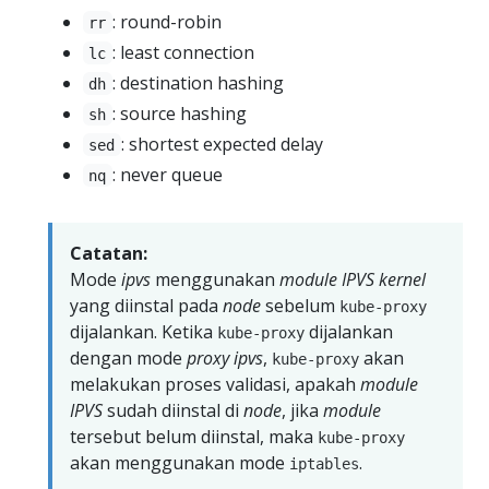
: round-robin
rr
: least connection
lc
: destination hashing
dh
: source hashing
sh
: shortest expected delay
sed
: never queue
nq
Catatan:
Mode
ipvs
menggunakan
module
IPVS
kernel
yang diinstal pada
node
sebelum
kube-proxy
dijalankan. Ketika
dijalankan
kube-proxy
dengan mode
proxy
ipvs
,
akan
kube-proxy
melakukan proses validasi, apakah
module
IPVS
sudah diinstal di
node
, jika
module
tersebut belum diinstal, maka
kube-proxy
akan menggunakan mode
.
iptables