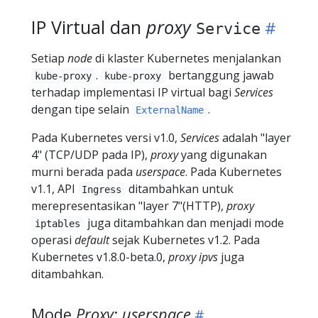
IP Virtual dan
proxy
Service
Setiap
node
di klaster Kubernetes menjalankan
.
bertanggung jawab
kube-proxy
kube-proxy
terhadap implementasi IP virtual bagi
Services
dengan tipe selain
.
ExternalName
Pada Kubernetes versi v1.0,
Services
adalah "layer
4" (TCP/UDP pada IP),
proxy
yang digunakan
murni berada pada
userspace
. Pada Kubernetes
v1.1, API
ditambahkan untuk
Ingress
merepresentasikan "layer 7"(HTTP),
proxy
juga ditambahkan dan menjadi mode
iptables
operasi
default
sejak Kubernetes v1.2. Pada
Kubernetes v1.8.0-beta.0,
proxy
ipvs
juga
ditambahkan.
Mode
Proxy
:
userspace