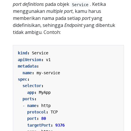
port
definitions
pada objek
. Ketika
Service
menggunakan
multiple
port
, kamu harus
memberikan nama pada setiap
port
yang
didefinisikan, sehingga
Endpoint
yang dibentuk
tidak ambigu. Contoh:
kind
:
Service
apiVersion
:
v1
metadata
:
name
:
my-service
spec
:
selector
:
app
:
MyApp
ports
:
- 
name
:
http
protocol
:
TCP
port
:
80
targetPort
:
9376