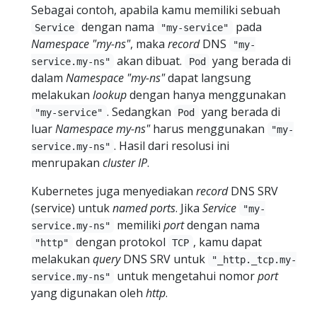
Sebagai contoh, apabila kamu memiliki sebuah
dengan nama
pada
Service
"my-service"
Namespace
"my-ns"
, maka
record
DNS
"my-
akan dibuat.
yang berada di
service.my-ns"
Pod
dalam
Namespace
"my-ns"
dapat langsung
melakukan
lookup
dengan hanya menggunakan
. Sedangkan
yang berada di
"my-service"
Pod
luar
Namespace
my-ns"
harus menggunakan
"my-
. Hasil dari resolusi ini
service.my-ns"
menrupakan
cluster IP
.
Kubernetes juga menyediakan
record
DNS SRV
(service) untuk
named ports
. Jika
Service
"my-
memiliki
port
dengan nama
service.my-ns"
dengan protokol
, kamu dapat
"http"
TCP
melakukan
query
DNS SRV untuk
"_http._tcp.my-
untuk mengetahui nomor
port
service.my-ns"
yang digunakan oleh
http
.