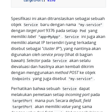
targetPort
:
9376
Spesifikasi ini akan ditranslasikan sebagai sebuah
objek
baru dengan nama
Service
"my-service"
dengan
target port
9376 pada setiap
yang
Pod
memiliki
label
.
ini juga akan
"app=MyApp"
Service
memiliki alamat IP tersendiri (yang terkadang
disebut sebagai
"cluster IP"
), yang nantinya akan
digunakan oleh
service proxy
(lihat di bagian
bawah).
Selector
pada
akan selalu
Service
dievaluasi dan hasilnya akan kembali dikirim
dengan menggunakan
method POST
ke objek
yang juga disebut
.
Endpoints
"my-service"
Perhatikan bahwa sebuah
dapat
Service
melakukan pemetaan setiap
incoming port
pada
mana pun. Secara
default
,
field
targetPort
akan memiliki
value
yang sama
targetPort