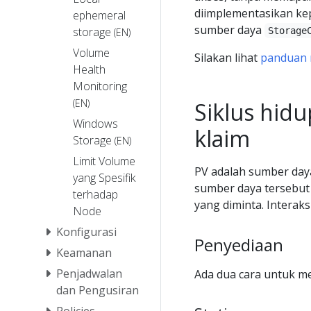
diimplementasikan ke
ephemeral
sumber daya
storage
Storage
(EN)
Volume
Silakan lihat
panduan 
Health
Monitoring
(EN)
Siklus hid
Windows
klaim
Storage
(EN)
Limit Volume
PV adalah sumber day
yang Spesifik
sumber daya tersebut
terhadap
yang diminta. Interaks
Node
Konfigurasi
Penyediaan
Keamanan
Penjadwalan
Ada dua cara untuk me
dan Pengusiran
Policies