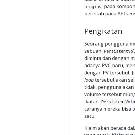
pada kompon
plugins
perintah pada API
serv
Pengikatan
Seorang pengguna mem
sebuah
PersistentVo
diminta dan dengan m
adanya PVC baru, men
dengan PV tersebut. J
loop
tersebut akan sel
tidak, pengguna akan 
volume tersebut mungk
ikatan
PersistentVol
caranya mereka bisa 
satu.
Klaim akan berada dala