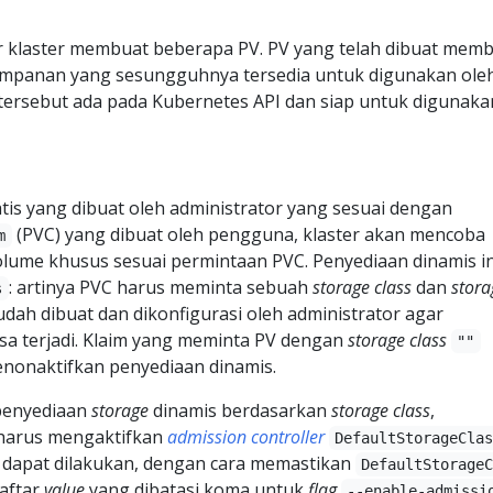
r klaster membuat beberapa PV. PV yang telah dibuat mem
nyimpanan yang sesungguhnya tersedia untuk digunakan ole
tersebut ada pada Kubernetes API dan siap untuk digunaka
atis yang dibuat oleh administrator yang sesuai dengan
(PVC) yang dibuat oleh pengguna, klaster akan mencoba
m
lume khusus sesuai permintaan PVC. Penyediaan dinamis in
: artinya PVC harus meminta sebuah
storage class
dan
stora
s
dah dibuat dan dikonfigurasi oleh administrator agar
sa terjadi. Klaim yang meminta PV dengan
storage class
""
menonaktifkan penyediaan dinamis.
penyediaan
storage
dinamis berdasarkan
storage class
,
 harus mengaktifkan
admission controller
DefaultStorageCla
ni dapat dilakukan, dengan cara memastikan
DefaultStorage
daftar
value
yang dibatasi koma untuk
flag
--enable-admissi