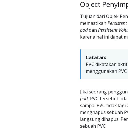
Object Penyim
Tujuan dari Objek Pe
memastikan
Persisten
pod
dan
Persistent Vol
karena hal ini dapat 
Catatan:
PVC dikatakan akti
menggunakan PVC t
Jika seorang penggun
pod
, PVC tersebut ti
sampai PVC tidak lagi
menghapus sebuah PV 
langsung dihapus. Pen
sebuah PVC.