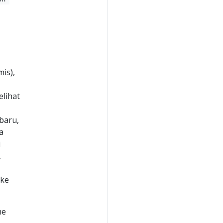
is),
lihat
baru,
a
i
,
 ke
me