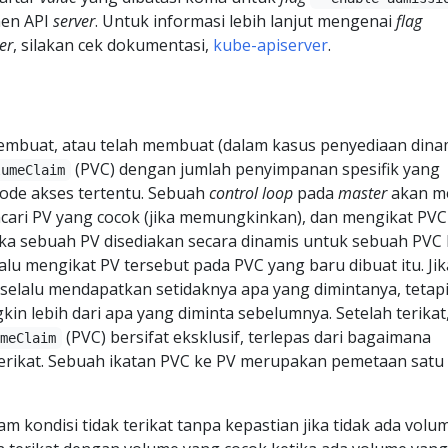
en API
server
. Untuk informasi lebih lanjut mengenai
flag
er
, silakan cek dokumentasi,
kube-apiserver
.
buat, atau telah membuat (dalam kasus penyediaan dinam
(PVC) dengan jumlah penyimpanan spesifik yang
lumeClaim
ode akses tertentu. Sebuah
control loop
pada
master
akan me
cari PV yang cocok (jika memungkinkan), dan mengikat PVC
ika sebuah PV disediakan secara dinamis untuk sebuah PVC 
alu mengikat PV tersebut pada PVC yang baru dibuat itu. Jik
selalu mendapatkan setidaknya apa yang dimintanya, tetap
in lebih dari apa yang diminta sebelumnya. Setelah terikat
(PVC) bersifat eksklusif, terlepas dari bagaimana
umeClaim
terikat. Sebuah ikatan PVC ke PV merupakan pemetaan satu
m kondisi tidak terikat tanpa kepastian jika tidak ada volu