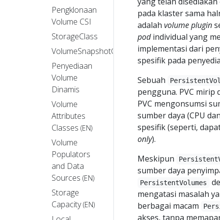
yang telah disediaka
Pengklonaan
pada klaster sama ha
Volume CSI
adalah
volume plugin
s
StorageClass
pod
individual yang me
implementasi dari pen
VolumeSnapshotClass
spesifik pada penyedi
Penyediaan
Volume
Sebuah
PersistentVo
Dinamis
pengguna. PVC mirip
PVC mengonsumsi sum
Volume
sumber daya (CPU dan
Attributes
spesifik (seperti, dap
Classes
(EN)
only
).
Volume
Populators
Meskipun
Persistent
and Data
sumber daya penyimp
Sources
(EN)
de
PersistentVolumes
Storage
mengatasi masalah ya
Capacity
(EN)
berbagai macam
Pers
akses, tanpa memapark
Local