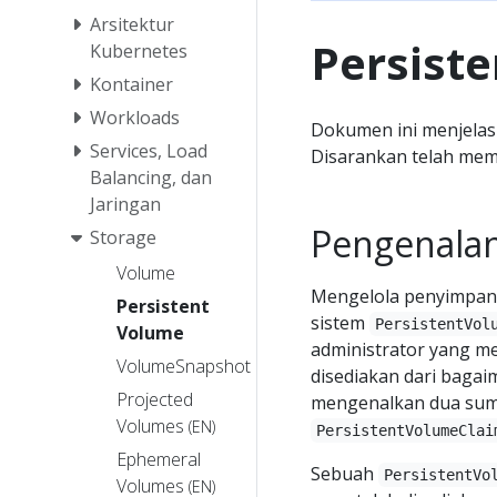
Arsitektur
Persist
Kubernetes
Kontainer
Workloads
Dokumen ini menjelask
Services, Load
Disarankan telah memi
Balancing, dan
Jaringan
Pengenala
Storage
Volume
Mengelola penyimpana
Persistent
sistem
PersistentVol
Volume
administrator yang m
VolumeSnapshot
disediakan dari baga
Projected
mengenalkan dua sum
Volumes
(EN)
PersistentVolumeClai
Ephemeral
Sebuah
PersistentVo
Volumes
(EN)