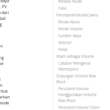
 daya
Afinitas Node
. PV
Fase
 dari
PersistentVolumeClaims
ail
Mode Akses
ng
Mode Volume
Sumber daya
Selector
an
Kelas
Klaim sebagai Volume
ng
Catatan Mengenai
ad-
Namespace
Dukungan Volume
Raw
i
Block
an
Persistent Volume
ntuk
menggunakan Volume
arkan
Raw Block
 mode
Persistent Volume Claim