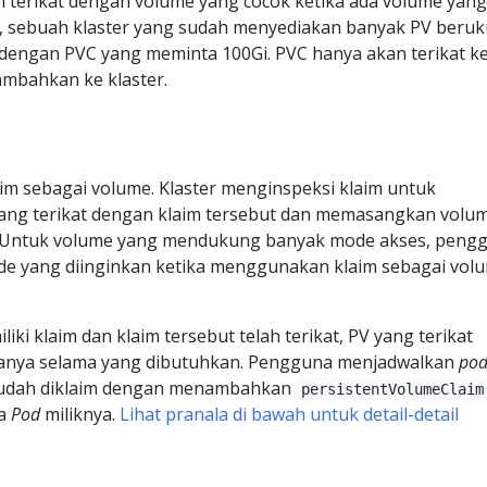
n terikat dengan volume yang cocok ketika ada volume yang
h, sebuah klaster yang sudah menyediakan banyak PV beru
 dengan PVC yang meminta 100Gi. PVC hanya akan terikat ke
ambahkan ke klaster.
 sebagai volume. Klaster menginspeksi klaim untuk
ng terikat dengan klaim tersebut dan memasangkan volu
 Untuk volume yang mendukung banyak mode akses, peng
 yang diinginkan ketika menggunakan klaim sebagai vol
ki klaim dan klaim tersebut telah terikat, PV yang terikat
anya selama yang dibutuhkan. Pengguna menjadwalkan
po
udah diklaim dengan menambahkan
persistentVolumeClaim
da
Pod
miliknya.
Lihat pranala di bawah untuk detail-detail