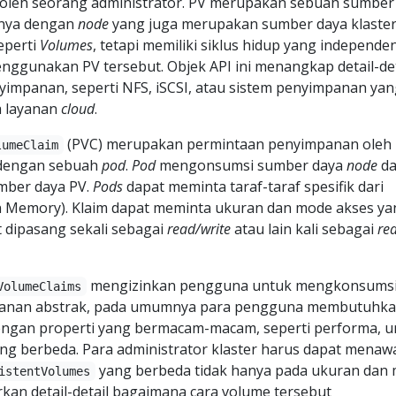
n oleh seorang administrator. PV merupakan sebuah sumber
lnya dengan
node
yang juga merupakan sumber daya klaster
eperti
Volumes
, tetapi memiliki siklus hidup yang independen
nggunakan PV tersebut. Objek API ini menangkap detail-det
yimpanan, seperti NFS, iSCSI, atau sistem penyimpanan ya
a layanan
cloud
.
(PVC) merupakan permintaan penyimpanan oleh
lumeClaim
 dengan sebuah
pod
.
Pod
mengonsumsi sumber daya
node
d
ber daya PV.
Pods
dapat meminta taraf-taraf spesifik dari
 Memory). Klaim dapat meminta ukuran dan mode akses ya
at dipasang sekali sebagai
read/write
atau lain kali sebagai
re
mengizinkan pengguna untuk mengkonsums
VolumeClaims
anan abstrak, pada umumnya para pengguna membutuhk
ngan properti yang bermacam-macam, seperti performa, u
ng berbeda. Para administrator klaster harus dapat menaw
yang berbeda tidak hanya pada ukuran dan
istentVolumes
an detail-detail bagaimana cara volume tersebut