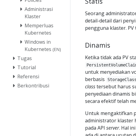
Statis
Administrasi
Seorang administrato
Klaster
detail-detail dari pe
Memperluas
pengguna klaster. PV 
Kubernetes
Windows in
Dinamis
Kubernetes
(EN)
Ketika tidak ada PV st
Tugas
PersistentVolumeClai
Tutorial
untuk menyediakan vo
Referensi
berbasis
StorageClas
Berkontribusi
class
tersebut harus su
penyediaan dinamis bi
secara efektif telah 
Untuk mengaktifkan 
administrator klaster
pada API
server
. Hal i
ada di antara urutan 