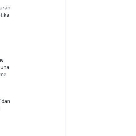
kuran
tika
me
guna
ume
d
dan