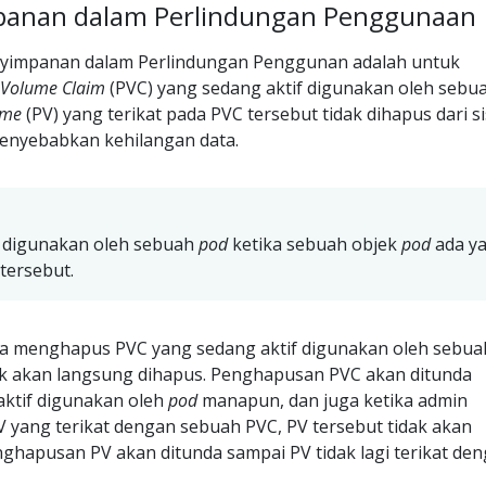
panan dalam Perlindungan Penggunaan
nyimpanan dalam Perlindungan Penggunan adalah untuk
t Volume Claim
(PVC) yang sedang aktif digunakan oleh sebu
ume
(PV) yang terikat pada PVC tersebut tidak dihapus dari s
menyebabkan kehilangan data.
f digunakan oleh sebuah
pod
ketika sebuah objek
pod
ada y
ersebut.
a menghapus PVC yang sedang aktif digunakan oleh sebua
dak akan langsung dihapus. Penghapusan PVC akan ditunda
 aktif digunakan oleh
pod
manapun, dan juga ketika admin
yang terikat dengan sebuah PVC, PV tersebut tidak akan
ghapusan PV akan ditunda sampai PV tidak lagi terikat de