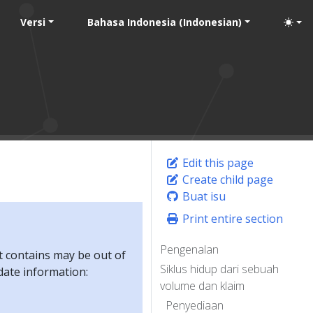
Versi
Bahasa Indonesia (Indonesian)
Edit this page
Create child page
Buat isu
Print entire section
Pengenalan
t contains may be out of
Siklus hidup dari sebuah
-date information:
volume dan klaim
Penyediaan