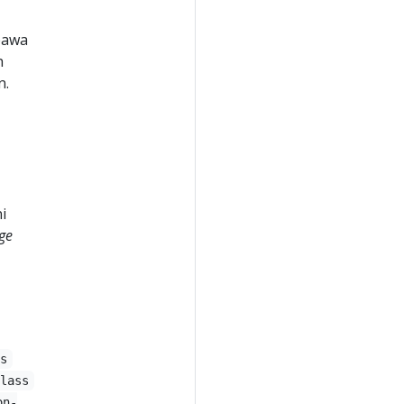
bawa
h
n.
i
ge
ss
Class
on-