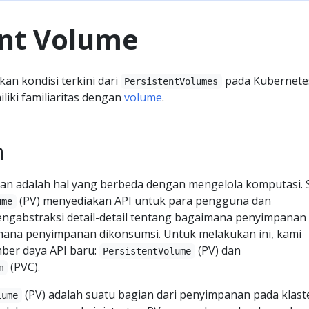
ent Volume
an kondisi terkini dari
pada Kubernete
PersistentVolumes
liki familiaritas dengan
volume
.
n
n adalah hal yang berbeda dengan mengelola komputasi. 
(PV) menyediakan API untuk para pengguna dan
ume
engabstraksi detail-detail tentang bagaimana penyimpanan
imana penyimpanan dikonsumsi. Untuk melakukan ini, kami
ber daya API baru:
(PV) dan
PersistentVolume
(PVC).
m
(PV) adalah suatu bagian dari penyimpanan pada klast
lume