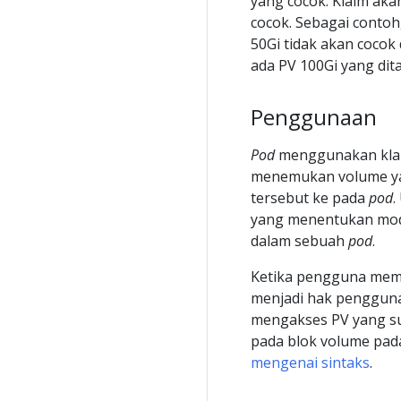
yang cocok. Klaim aka
cocok. Sebagai conto
50Gi tidak akan cocok
ada PV 100Gi yang dit
Penggunaan
Pod
menggunakan klaim
menemukan volume ya
tersebut ke pada
pod
.
yang menentukan mode
dalam sebuah
pod
.
Ketika pengguna memili
menjadi hak penggun
mengakses PV yang s
pada blok volume pa
mengenai sintaks
.