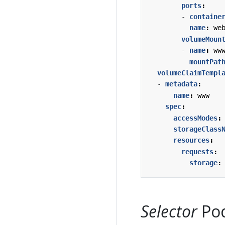
ports
:
- 
containe
name
:
we
volumeMoun
- 
name
:
ww
mountPat
volumeClaimTempl
- 
metadata
:
name
:
www
spec
:
accessModes
:
storageClass
resources
:
requests
:
storage
:
Selector
Po