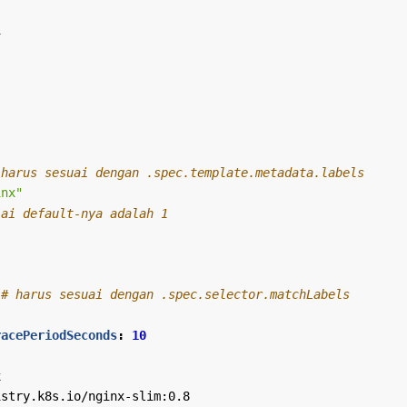
1
 harus sesuai dengan .spec.template.metadata.labels
inx"
lai default-nya adalah 1
# harus sesuai dengan .spec.selector.matchLabels
racePeriodSeconds
:
10
x
istry.k8s.io/nginx-slim:0.8