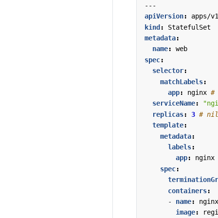
---
apiVersion
:
apps/v
kind
:
StatefulSet
metadata
:
name
:
web
spec
:
selector
:
matchLabels
:
app
:
nginx
#
serviceName
:
"ng
replicas
:
3
# ni
template
:
metadata
:
labels
:
app
:
nginx
spec
:
terminationG
containers
:
- 
name
:
ngin
image
:
reg