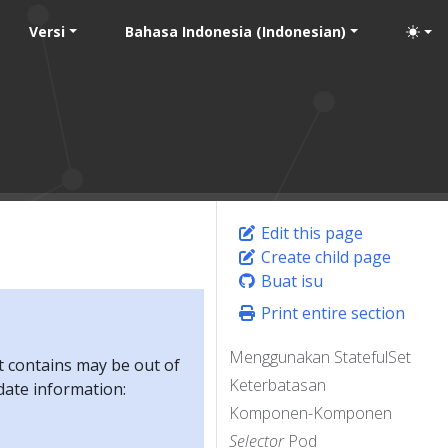
Versi
Bahasa Indonesia (Indonesian)
Edit this page
Create child page
Buat isu
Print entire section
Menggunakan StatefulSet
t contains may be out of
Keterbatasan
-date information:
Komponen-Komponen
Selector
Pod