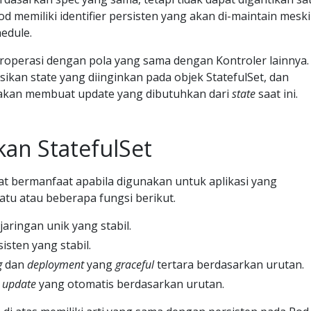
od memiliki identifier persisten yang akan di-maintain mesk
hedule.
roperasi dengan pola yang sama dengan Kontroler lainnya.
ikan state yang diinginkan pada objek StatefulSet, dan
t akan membuat update yang dibutuhkan dari
state
saat ini.
an StatefulSet
at bermanfaat apabila digunakan untuk aplikasi yang
tu atau beberapa fungsi berikut.
 jaringan unik yang stabil.
sten yang stabil.
g
dan
deployment
yang
graceful
tertara berdasarkan urutan.
g update
yang otomatis berdasarkan urutan.