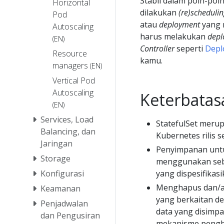
Stabil dalam poin-poin
Horizontal
dilakukan
(re)schedulin
Pod
atau
deployment
yang 
Autoscaling
harus melakukan
depl
(EN)
Controller
seperti
Depl
Resource
kamu.
managers
(EN)
Vertical Pod
Autoscaling
Keterbatas
(EN)
Services, Load
StatefulSet merup
Balancing, dan
Kubernetes rilis s
Jaringan
Penyimpanan untu
Storage
menggunakan se
yang dispesifikas
Konfigurasi
Menghapus dan/
Keamanan
yang berkaitan de
Penjadwalan
data yang disimpa
dan Pengusiran
mekanisme pengha