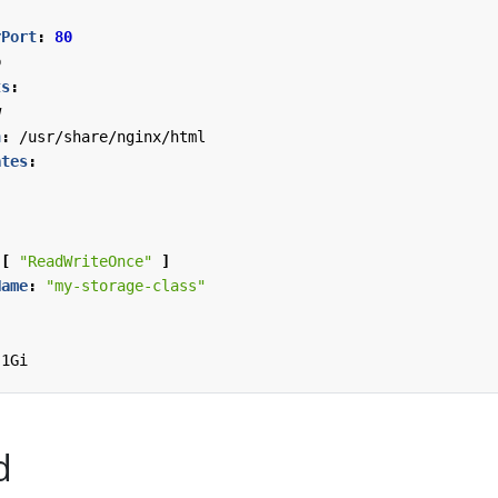
rPort
:
80
b
ts
:
w
h
:
/usr/share/nginx/html
ates
:
[
"ReadWriteOnce"
]
Name
:
"my-storage-class"
1Gi
d