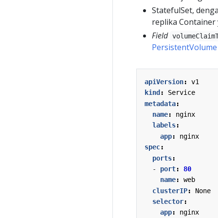
StatefulSet, deng
replika Container
Field
volumeClaim
PersistentVolume
apiVersion
:
v1
kind
:
Service
metadata
:
name
:
nginx
labels
:
app
:
nginx
spec
:
ports
:
- 
port
:
80
name
:
web
clusterIP
:
None
selector
:
app
:
nginx