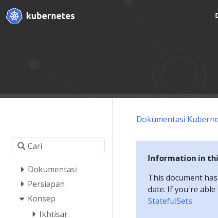
Dokumentasi Kuberne
Information in th
Dokumentasi
This document has a
Persiapan
date. If you're abl
Konsep
StatefulSets
Ikhtisar