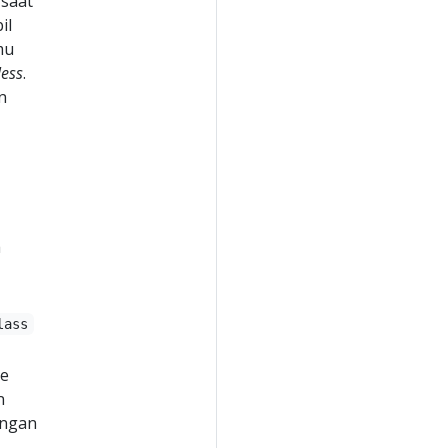
 saat
il
mu
less
.
n
a
lass
e
n
engan