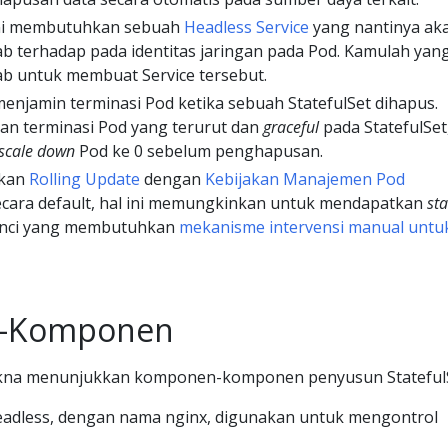
 ini membutuhkan sebuah
Headless Service
yang nantinya ak
b terhadap pada identitas jaringan pada Pod. Kamulah yan
b untuk membuat Service tersebut.
 menjamin terminasi Pod ketika sebuah StatefulSet dihapus.
n terminasi Pod yang terurut dan
graceful
pada StatefulSet,
scale down
Pod ke 0 sebelum penghapusan.
akan
Rolling Update
dengan
Kebijakan Manajemen Pod
secara default, hal ini memungkinkan untuk mendapatkan
sta
rinci yang membutuhkan
mekanisme intervensi manual untu
-Komponen
 akna menunjukkan komponen-komponen penyusun StatefulS
eadless, dengan nama nginx, digunakan untuk mengontrol