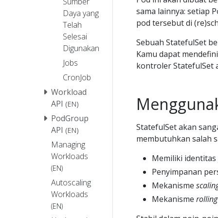
Sumber
sama lainnya: setiap P
Daya yang
pod tersebut di (re)sc
Telah
Selesai
Sebuah StatefulSet be
Digunakan
Kamu dapat mendefinis
Jobs
kontroler StatefulSe
CronJob
Workload
Menggunak
API
(EN)
PodGroup
StatefulSet akan sang
API
(EN)
membutuhkan salah sa
Managing
Workloads
Memiliki identitas
(EN)
Penyimpanan persi
Autoscaling
Mekanisme
scalin
Workloads
Mekanisme
rollin
(EN)