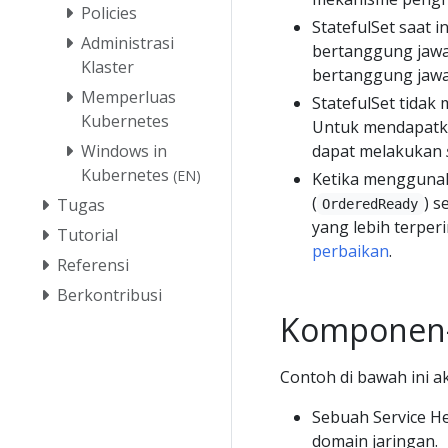
Policies
StatefulSet saat
Administrasi
bertanggung jawa
Klaster
bertanggung jawa
Memperluas
StatefulSet tidak
Kubernetes
Untuk mendapatka
dapat melakukan
Windows in
Kubernetes
(EN)
Ketika menggun
(
) 
Tugas
OrderedReady
yang lebih terpe
Tutorial
perbaikan
.
Referensi
Berkontribusi
Komponen
Contoh di bawah ini
Sebuah Service H
domain jaringan.