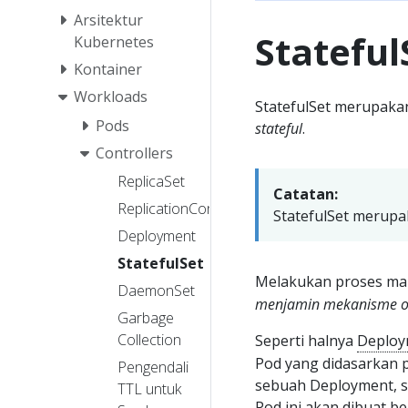
Arsitektur
Stateful
Kubernetes
Kontainer
Workloads
StatefulSet merupakan
Pods
stateful
.
Controllers
ReplicaSet
Catatan:
ReplicationController
StatefulSet merupaka
Deployment
StatefulSet
Melakukan proses ma
DaemonSet
menjamin mekanisme
o
Garbage
Collection
Seperti halnya
Deploy
Pod yang didasarkan p
Pengendali
sebuah Deployment, se
TTL untuk
Pod ini akan dibuat b