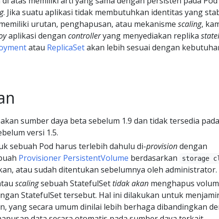
 di atas memiliki arti yang sama dengan persisten pada Pod
g
. Jika suatu aplikasi tidak membutuhkan identitas yang stab
memiliki urutan, penghapusan, atau mekanisme
scaling
, ka
oy
aplikasi dengan
controller
yang menyediakan replika
state
oyment
atau
ReplicaSet
akan lebih sesuai dengan kebutuha
an
akan sumber daya beta sebelum 1.9 dan tidak tersedia pad
ebelum versi 1.5.
k sebuah Pod harus terlebih dahulu di-
provision
dengan
buah
Provisioner PersistentVolume
berdasarkan
storage c
ikan, atau sudah ditentukan sebelumnya oleh administrator.
atau
scaling
sebuah StatefulSet
tidak akan
menghapus volum
ngan StatefulSet tersebut. Hal ini dilakukan untuk menjami
n, yang secara umum dinilai lebih berhaga dibandingkan d
pusan data secara otomatis pada sumber daya terkait.