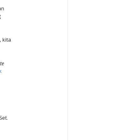
an
g
 kita
te
k
et.