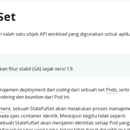
Set
 salah satu objek API
workload
yang digunakan untuk aplik
n fitur stabil (GA) sejak versi 1.9.
najemen deployment dan
scaling
dari sebuah set
Pods
,
serta
rdering
dan keunikan
dari Pod ini.
ment
, sebuah StatefulSet akan melakukan proses manajem
ada spec container identik. Meskipun begitu tidak seperti
buah StatefulSet akan menjamin identitas setiap Pod yang
erdasarkan spec yang sama, tetapi tidak dapat digantikan sa