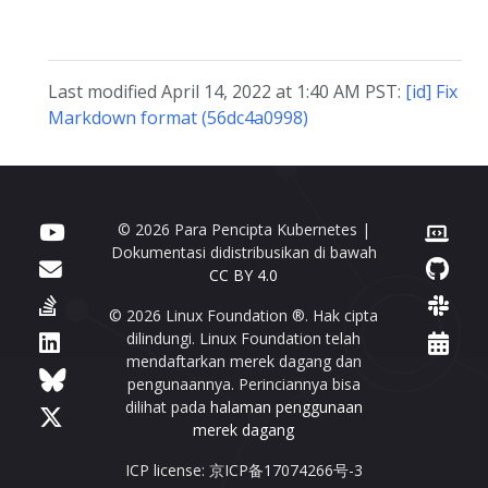
Last modified April 14, 2022 at 1:40 AM PST:
[id] Fix
Markdown format (56dc4a0998)
© 2026 Para Pencipta Kubernetes |
Dokumentasi didistribusikan di bawah
CC BY 4.0
© 2026 Linux Foundation ®. Hak cipta
dilindungi. Linux Foundation telah
mendaftarkan merek dagang dan
pengunaannya. Perinciannya bisa
dilihat pada
halaman penggunaan
merek dagang
ICP license: 京ICP备17074266号-3