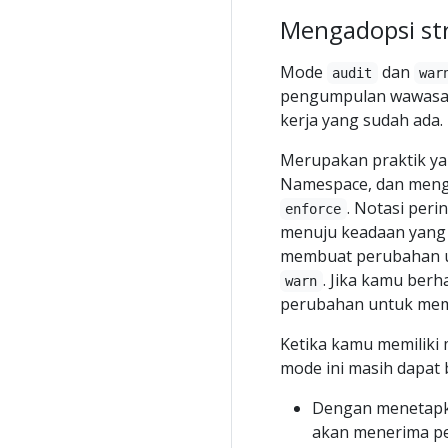
Mengadopsi st
Mode
dan
audit
war
pengumpulan wawasa
kerja yang sudah ada.
Merupakan praktik ya
Namespace, dan meng
. Notasi peri
enforce
menuju keadaan yang 
membuat perubahan un
. Jika kamu be
warn
perubahan untuk meme
Ketika kamu memiliki
mode ini masih dapat
Dengan menetap
akan menerima pe