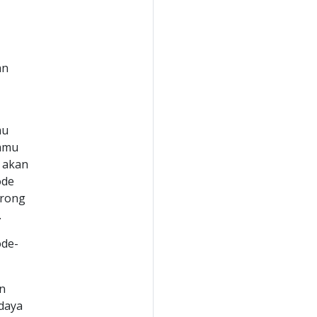
an
mu
kamu
 akan
ode
orong
.
ode-
en
daya