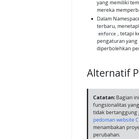
yang memiliki tem
mereka memperbar
Dalam Namespac
terbaru, meneta
, tetapi 
enforce
pengaturan yang 
diperbolehkan per 
Alternatif 
Catatan:
Bagian in
fungsionalitas yan
tidak bertanggung 
pedoman website 
menambakan proyek 
perubahan.