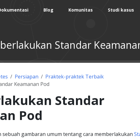
Dokumentasi
Blog
Komunitas
Studi kasus
erlakukan Standar Keamana
tes
Persiapan
Praktek-praktek Terbaik
andar Keamanan Pod
akukan Standar
an Pod
n sebuah gambaran umum tentang cara memberlakukan
St