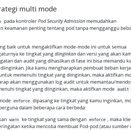
rategi multi mode
pada kontroler
Pod Security Admission
memudahkan
n
n keamanan penting tentang pod tanpa mengganggu beb
ng baik untuk mengaktifkan mode-mode ini untuk semua
aturnya ke tingkat yang
diinginkan
dan versi yang akan ka
ngatan dan audit yang dihasilkan di fase ini bisa memandu 
diinginkan. Jika kamu mengharapkan pembuat beban kerja
tuk memenuhi tingkat yang diinginkan, maka aktifkan m
rharap akan menggunakan log audit untuk memantau/mend
nuhi tingkat yang diinginkan, maka aktifkan mode
audit
 mode
dipasang ke tingkat yang kamu inginkan, m
enforce
 berguna dalam beberapa cara berbeda:
kan
ke tingkat yang sama dengan
, maka kli
warn
enforce
ringatan ketika mencoba membuat Pod-pod (atau sumber 