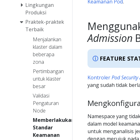
Keamanan Pod
.
Lingkungan
Produksi
Praktek-praktek
Menggunak
Terbaik
Admission
B
Menjalankan
klaster dalam
beberapa
FEATURE STA
zona
Pertimbangan
Kontroler
Pod Security
untuk klaster
yang sudah tidak berla
besar
Validasi
Mengkonfigura
Pengaturan
Node
Namespace yang tidak
Memberlakukan
dalam model keamana
Standar
untuk menganalisis jen
Keamanan
dengan merujuk pada 