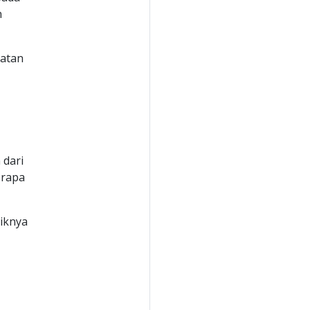
n
ratan
 dari
erapa
iknya