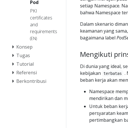
Pod
setiap Namespace. Na
PKI
bahwa Namespace ters
certificates
Dalam skenario diman
and
keamanan yang sama,
requirements
bagaimana label
PodSe
(EN)
Konsep
Mengikuti prins
Tugas
Tutorial
Di dunia yang ideal,
Referensi
kebijakan
. 
terbatas
beban kerja akan meme
Berkontribusi
Namespace mempe
mendirikan dan m
Untuk beban kerja
persyaratan keam
pertimbangkan bag