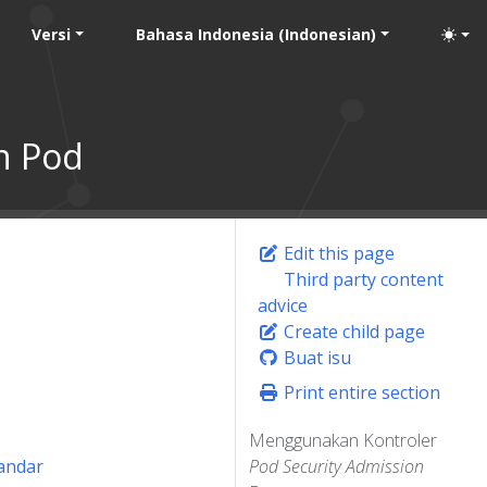
Versi
Bahasa Indonesia (Indonesian)
n Pod
Edit this page
Third party content
advice
Create child page
Buat isu
Print entire section
Menggunakan Kontroler
andar
Pod Security Admission