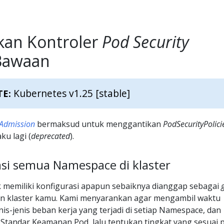
an Kontroler
Pod Security
awaan
Kubernetes v1.25 [stable]
TE:
 Admission
bermaksud untuk menggantikan
PodSecurityPolici
ku lagi (
deprecated
).
si semua Namespace di klaster
 memiliki konfigurasi apapun sebaiknya dianggap sebagai
n klaster kamu. Kami menyarankan agar mengambil waktu
is-jenis beban kerja yang terjadi di setiap Namespace, dan
Standar Keamanan Pod, lalu tentukan tingkat yang sesuai 