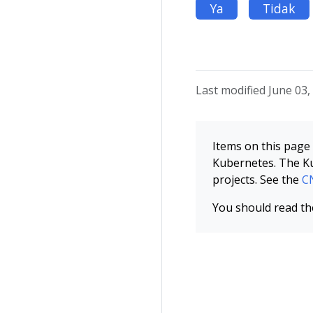
Ya
Tidak
Last modified June 03,
Items on this page 
Kubernetes. The Ku
projects. See the
CN
You should read t