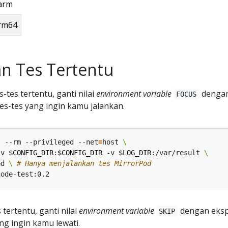
arm
arm64
n Tes Tertentu
tes tertentu, ganti nilai
environment variable
denga
FOCUS
tes-tes yang ingin kamu jalankan.
t --rm --privileged --net
=
host 
-v 
$CONFIG_DIR
:
$CONFIG_DIR
 -v 
$LOG_DIR
:/var/result 
od 
\ 
# Hanya menjalankan tes MirrorPod
tertentu, ganti nilai
environment variable
dengan eksp
SKIP
ang ingin kamu lewati.