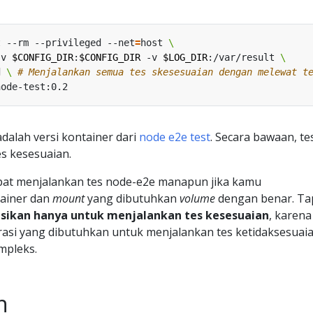
t --rm --privileged --net
=
host 
-v 
$CONFIG_DIR
:
$CONFIG_DIR
 -v 
$LOG_DIR
:/var/result 
d 
\ 
# Menjalankan semua tes skesesuaian dengan melewat t
dalah versi kontainer dari
node e2e test
. Secara bawaan, tes
s kesesuaian.
apat menjalankan tes node-e2e manapun jika kamu
ainer dan
mount
yang dibutuhkan
volume
dengan benar. Ta
sikan hanya untuk menjalankan tes kesesuaian
, karena
rasi yang dibutuhkan untuk menjalankan tes ketidaksesuai
mpleks.
n