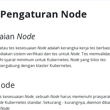
i Pengaturan Node
uaian
Node
atau tes kesesuaian
Node
adalah kerangka kerja tes berbas
iakan sistem verifikasi dan tes untuk
Node
. Tes memvalidas
 syarat minimum untuk Kubernetes;
Node
yang lolos tes
 bergabung dengan klaster Kubernetes.
Node
s kesesuaian
Node
, sebuah
Node
harus memenuhi prasyara
de
Kubernetes standar. Sekurang - kurangnya,
daemon
dib
i
Node
: