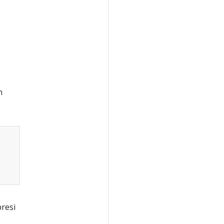
n
resi