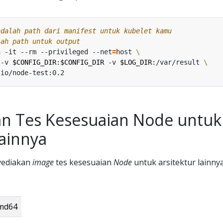
adalah path dari manifest untuk kubelet kamu
lah path untuk output
n -it --rm --privileged --net
=
host 
 -v 
$CONFIG_DIR
:
$CONFIG_DIR
 -v 
$LOG_DIR
:/var/result 
n Tes Kesesuaian Node untuk
lainnya
yediakan
image
tes kesesuaian
Node
untuk arsitektur lainnya
amd64