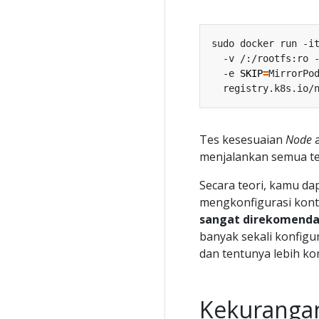
sudo docker run -i
  -v /:/rootfs:ro 
  -e 
SKIP
=
MirrorPo
Tes kesesuaian
Node
a
menjalankan semua te
Secara teori, kamu d
mengkonfigurasi kont
sangat direkomenda
banyak sekali konfigu
dan tentunya lebih ko
Kekuranga