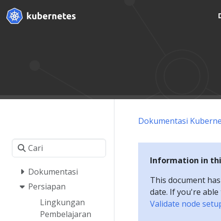
Dokumentasi Kuberne
Information in th
Dokumentasi
This document has a
Persiapan
date. If you're abl
Lingkungan
Validate node setu
Pembelajaran