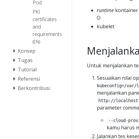
Pod
runtime
kontainer 
PKI
O
certificates
kubelet
and
requirements
(EN)
Menjalanka
Konsep
Tugas
Untuk menjalankan te
Tutorial
Sesuaikan nilai op
Referensi
kubeconfig=/var/l
Berkontribusi
menjalankan pane
http://localhost
parameter
comman
--cloud-prov
kamu harus 
Jalankan tes kes