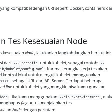
yang kompatibel dengan CRI seperti Docker, containerd da
n Tes Kesesuaian Node
s kesesuaian
Node
, lakukanlah langkah-langkah berikut ini:
si dari
untuk kubelet; sebagai contoh:
--kubeconfig
--
. Karena kerangka kerja tes akan
ib/kubelet/config.yaml
l kontrol lokal untuk menguji kubelet, menggunakan
sebagai URL dari API Server. Terdapat beberapa
:8080
d line
untuk kubelet yang mungkin bisa kamu gunakan:
: Jika kamu menggunakan
, mak
ider
--cloud-provider=gce
menghapus
flag
untuk menjalankan tes
esuaian
Node
dengan perintah: