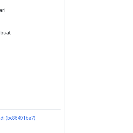
ari
ibuat
adi (bc86491be7)