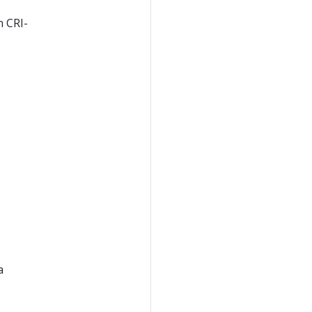
n CRI-
a