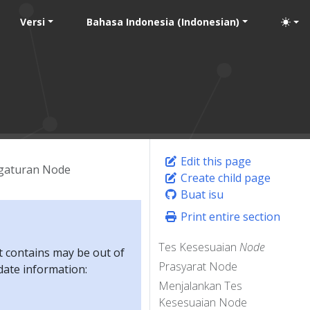
Versi
Bahasa Indonesia (Indonesian)
Edit this page
ngaturan Node
Create child page
Buat isu
Print entire section
Tes Kesesuaian
Node
t contains may be out of
Prasyarat Node
-date information:
Menjalankan Tes
Kesesuaian Node