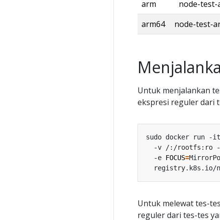
arm
node-test-
arm64
node-test-
Menjalanka
Untuk menjalankan tes-
ekspresi reguler dari 
sudo docker run -i
  -v /:/rootfs:ro 
  -e 
FOCUS
=
MirrorP
Untuk melewat tes-tes 
reguler dari tes-tes y