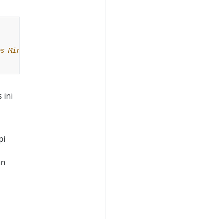
es MirrorPod
 ini
pi
an