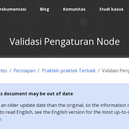
Dokumentasi
Blog
Komunitas
Studi kasus
Validasi Pengaturan Node
tes
Persiapan
Praktek-praktek Terbaik
Validasi Pe
is document may be out of date
n older update date than the original, so the information i
e to read English, see the English version for the most up-to
p