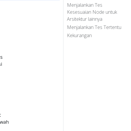
Menjalankan Tes
Kesesuaian Node untuk
Arsitektur lainnya
Menjalankan Tes Tertentu
Kekurangan
is
i
t
awah