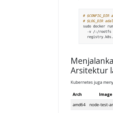
# $CONFIG_DIR 
# $LOG_DIR ada
sudo docker ru
  -v /:/rootfs
Menjalanka
Arsitektur 
Kubernetes juga men
Arch
Image
amd64
node-test-