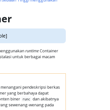
rsediaan Tinggi menggunakan
ner
ble]
s menggunakan
runtime
Container
instalasi untuk berbagai macam
menangani pendeskripsi berkas
ainer yang berbahaya dapat
nten biner
dan akibatnya
runc
h yang sewenang-wenang pada