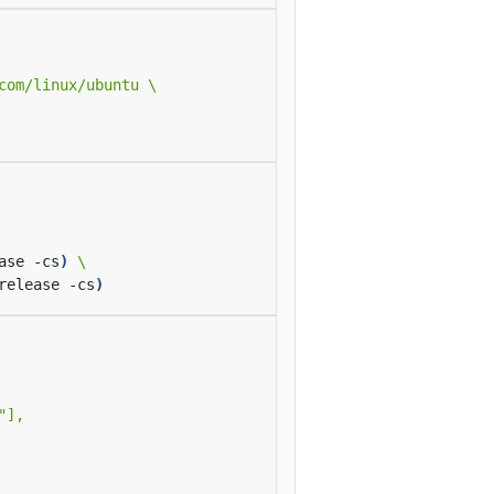
ase -cs
)
release -cs
)