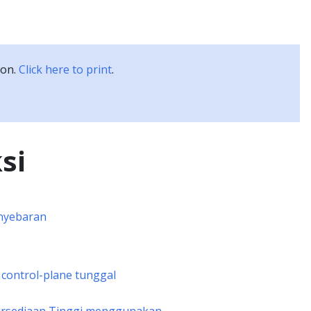
Dokumentasi
Blog
Komunitas
Studi kasus
ion.
Click here to print
.
si
nyebaran
control-plane tunggal