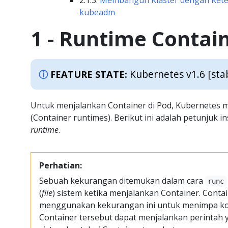
2.1.3:
Membangun Klaster dengan Kete
kubeadm
1 - Runtime Contai
Kubernetes v1.6 [sta
FEATURE STATE:
Untuk menjalankan Container di Pod, Kubernete
(Container runtimes). Berikut ini adalah petunjuk 
runtime
.
Perhatian:
Sebuah kekurangan ditemukan dalam cara
runc
(
file
) sistem ketika menjalankan Container. Cont
menggunakan kekurangan ini untuk menimpa ko
Container tersebut dapat menjalankan perinta