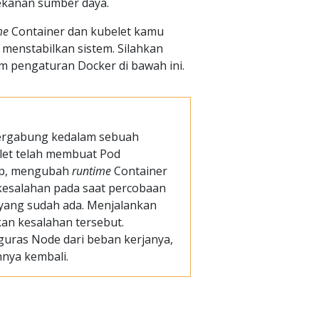
tekanan sumber daya.
me
Container dan kubelet kamu
menstabilkan sistem. Silahkan
m pengaturan Docker di bawah ini.
bergabung kedalam sebuah
elet telah membuat Pod
p, mengubah
runtime
Container
kesalahan pada saat percobaan
yang sudah ada. Menjalankan
kan kesalahan tersebut.
uras Node dari beban kerjanya,
nya kembali.