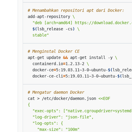
# Menambahkan repositori apt dari Docker:
add-apt-repository 
$(
lsb_release -cs
)
  stable"
# Menginstal Docker CE
apt-get update 
&&
 apt-get install -y 
  containerd.io
=
1.2.13-2 
  docker-ce
=
5:19.03.11~3-0~ubuntu-
$(
lsb_rele
  docker-ce-cli
=
5:19.03.11~3-0~ubuntu-
$(
lsb_
# Mengatur daemon Docker
cat > /etc/docker/daemon.json 