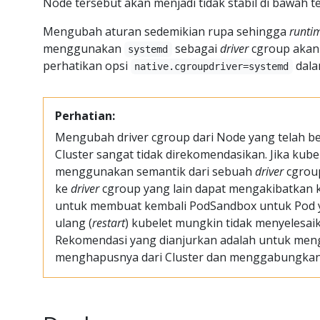
Node tersebut akan menjadi tidak stabil di bawah 
Mengubah aturan sedemikian rupa sehingga
runti
menggunakan
sebagai
driver
cgroup akan 
systemd
perhatikan opsi
dala
native.cgroupdriver=systemd
Perhatian:
Mengubah driver cgroup dari Node yang telah 
Cluster sangat tidak direkomendasikan. Jika kub
menggunakan semantik dari sebuah
driver
cgrou
ke
driver
cgroup yang lain dapat mengakibatkan 
untuk membuat kembali PodSandbox untuk Pod 
ulang (
restart
) kubelet mungkin tidak menyelesai
Rekomendasi yang dianjurkan adalah untuk meng
menghapusnya dari Cluster dan menggabungkan