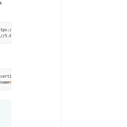
k
ttps://1.2.3.4 --certificate-authority
=
-certificate
=
fake-cert-file --client-key
=
rname
=
exp --password
=