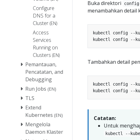
Buka direktori
config
Configure
menambahkan detail k
DNS for a
Cluster
(EN)
Access
kubectl config --k
Services
kubectl config --k
Running on
Clusters
(EN)
Tambahkan detail pen
Pemantauan,
Pencatatan, and
Debugging
kubectl config --k
Run Jobs
(EN)
kubectl config --k
TLS
Extend
Kubernetes
(EN)
Catatan:
Mengelola
Untuk menghap
Daemon Klaster
kubectl --kub