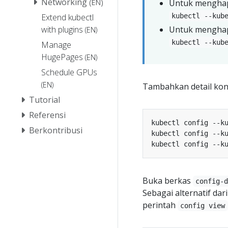
Networking
(EN)
Untuk menghap
Extend kubectl
kubectl --kub
with plugins
Untuk menghap
(EN)
kubectl --kub
Manage
HugePages
(EN)
Schedule GPUs
(EN)
Tambahkan detail kon
Tutorial
Referensi
kubectl config --k
Berkontribusi
kubectl config --k
kubectl config --k
Buka berkas
config-
Sebagai alternatif d
perintah
config view