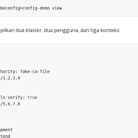
ubeconfig
=
lkan dua klaster, dua pengguna, dan tiga konteks:
tls-verify: 
true