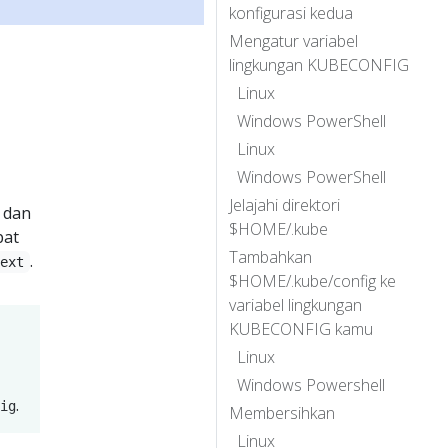
konfigurasi kedua
Mengatur variabel
lingkungan KUBECONFIG
Linux
Windows PowerShell
Linux
Windows PowerShell
Jelajahi direktori
, dan
$HOME/.kube
pat
Tambahkan
.
text
$HOME/.kube/config ke
variabel lingkungan
KUBECONFIG kamu
Linux
Windows Powershell
.
ig
Membersihkan
Linux