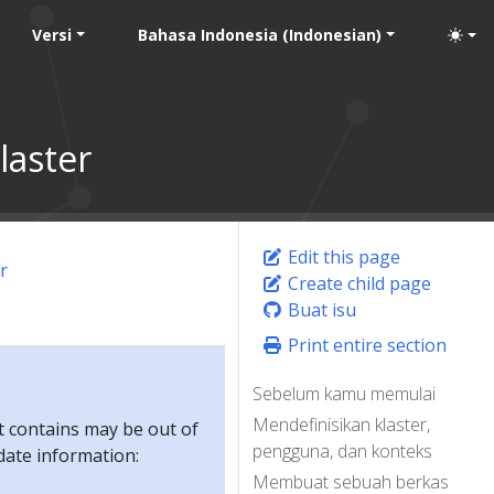
Versi
Bahasa Indonesia (Indonesian)
laster
Edit this page
r
Create child page
Buat isu
Print entire section
Sebelum kamu memulai
Mendefinisikan klaster,
t contains may be out of
pengguna, dan konteks
-date information:
Membuat sebuah berkas