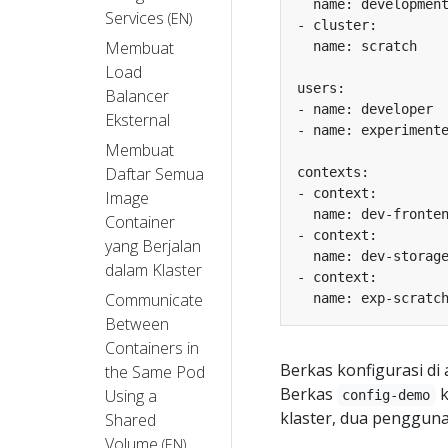
Services
(EN)
Membuat
Load
Balancer
Eksternal
Membuat
Daftar Semua
Image
Container
yang Berjalan
dalam Klaster
Communicate
Between
Containers in
Berkas konfigurasi di
the Same Pod
Berkas
k
Using a
config-demo
klaster, dua pengguna
Shared
Volume
(EN)