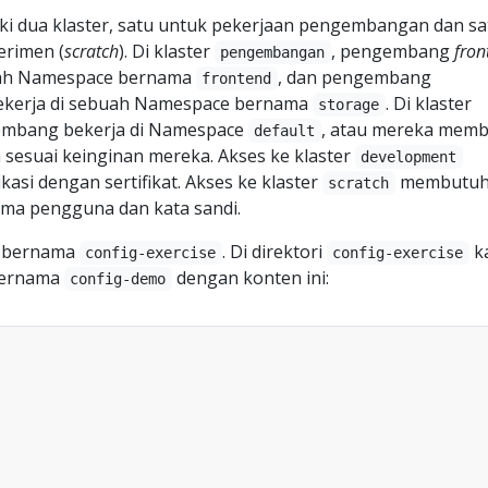
ki dua klaster, satu untuk pekerjaan pengembangan dan sa
erimen (
scratch
). Di klaster
, pengembang
fron
pengembangan
uah Namespace bernama
, dan pengembang
frontend
kerja di sebuah Namespace bernama
. Di klaster
storage
mbang bekerja di Namespace
, atau mereka mem
default
esuai keinginan mereka. Akses ke klaster
development
si dengan sertifikat. Akses ke klaster
membutuh
scratch
ama pengguna dan kata sandi.
i bernama
. Di direktori
k
config-exercise
config-exercise
bernama
dengan konten ini:
config-demo