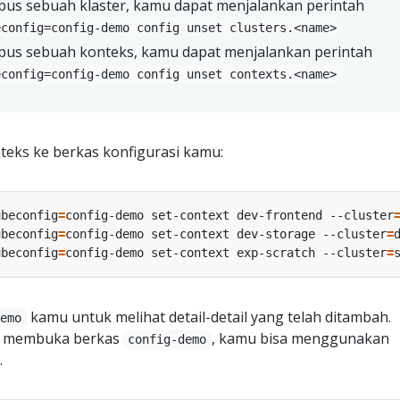
us sebuah klaster, kamu dapat menjalankan perintah
econfig=config-demo config unset clusters.<name>
us sebuah konteks, kamu dapat menjalankan perintah
econfig=config-demo config unset contexts.<name>
teks ke berkas konfigurasi kamu:
ubeconfig
=
config-demo set-context dev-frontend --cluster
ubeconfig
=
config-demo set-context dev-storage --cluster
=
ubeconfig
=
config-demo set-context exp-scratch --cluster
=
kamu untuk melihat detail-detail yang telah ditambah.
demo
ari membuka berkas
, kamu bisa menggunakan
config-demo
.