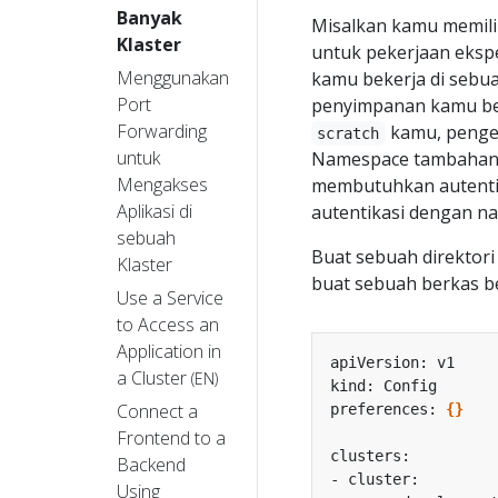
Banyak
Misalkan kamu memili
Klaster
untuk pekerjaan eksp
Menggunakan
kamu bekerja di seb
Port
penyimpanan kamu be
Forwarding
kamu, penge
scratch
untuk
Namespace tambahan s
Mengakses
membutuhkan autentika
Aplikasi di
autentikasi dengan n
sebuah
Buat sebuah direktor
Klaster
buat sebuah berkas 
Use a Service
to Access an
Application in
a Cluster
(EN)
Connect a
preferences: 
{}
Frontend to a
Backend
Using