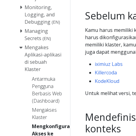
Monitoring,
Sebelum k
Logging, and
Debugging
(EN)
Kamu harus memiliki k
Managing
harus dikonfigurasik
Secrets
(EN)
memiliki klaster, k
Mengakes
juga dapat menggunaka
Aplikasi-aplikasi
di sebuah
iximiuz Labs
Klaster
Killercoda
Antarmuka
KodeKloud
Pengguna
Untuk melihat versi, 
Berbasis Web
(Dashboard)
Mengakses
Mendefinis
Klaster
konteks
Mengkonfigurasi
Akses ke