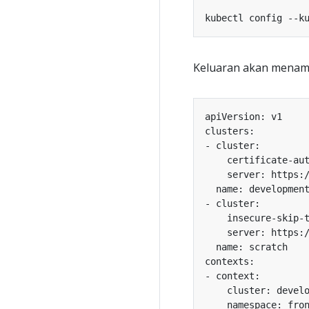
kubectl config --k
Keluaran akan menampi
    insecure-skip-