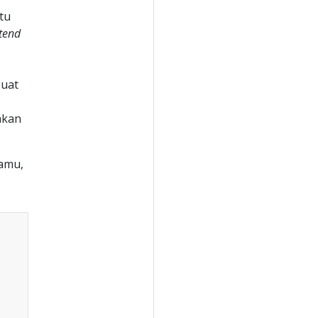
tu
tend
buat
kan
amu,