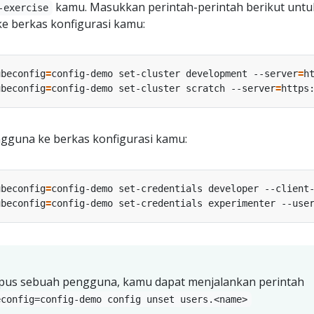
kamu. Masukkan perintah-perintah berikut untu
-exercise
e berkas konfigurasi kamu:
ubeconfig
=
config-demo set-cluster development --server
=
h
ubeconfig
=
config-demo set-cluster scratch --server
=
gguna ke berkas konfigurasi kamu:
ubeconfig
=
config-demo set-credentials developer --client
ubeconfig
=
config-demo set-credentials experimenter --use
us sebuah pengguna, kamu dapat menjalankan perintah
econfig=config-demo config unset users.<name>