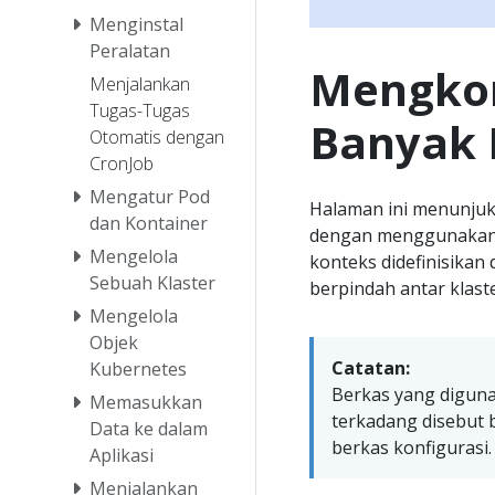
Menginstal
Peralatan
Mengkon
Menjalankan
Tugas-Tugas
Banyak 
Otomatis dengan
CronJob
Mengatur Pod
Halaman ini menunjuk
dan Kontainer
dengan menggunakan 
Mengelola
konteks didefinisikan
Sebuah Klaster
berpindah antar klas
Mengelola
Objek
Catatan:
Kubernetes
Berkas yang diguna
Memasukkan
terkadang disebut
Data ke dalam
berkas konfigurasi.
Aplikasi
Menjalankan