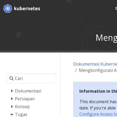
Mengk
Dokumentasi Kuberne
Mengkonfigurasi A
Dokumentasi
Information in th
Persiapan
This document has a
Konsep
date. If you're abl
Configure Access to
Tugas