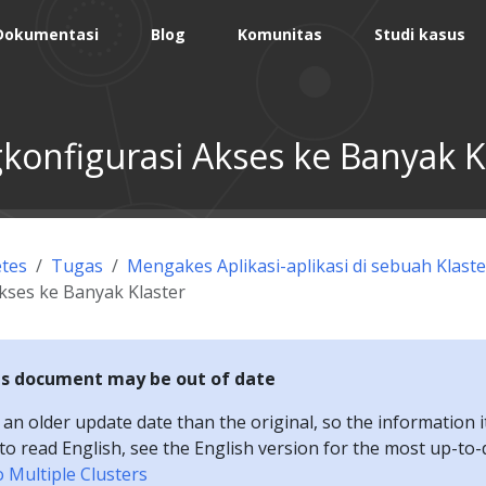
Dokumentasi
Blog
Komunitas
Studi kasus
onfigurasi Akses ke Banyak K
tes
Tugas
Mengakes Aplikasi-aplikasi di sebuah Klaste
kses ke Banyak Klaster
is document may be out of date
n older update date than the original, so the information i
e to read English, see the English version for the most up-to
 Multiple Clusters