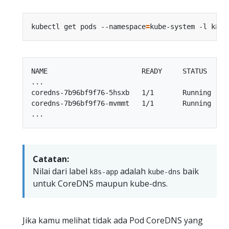
kubectl get pods --namespace
=
kube-system -l k8s-
NAME                       READY     STATUS    RE
...

coredns-7b96bf9f76-5hsxb   1/1       Running   0 
coredns-7b96bf9f76-mvmmt   1/1       Running   0 
Catatan:
Nilai dari label
adalah
baik
k8s-app
kube-dns
untuk CoreDNS maupun kube-dns.
Jika kamu melihat tidak ada Pod CoreDNS yang