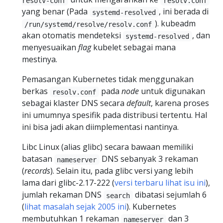
resolv-conf
resolv.conf
yang benar (Pada
, ini berada di
systemd-resolved
). kubeadm
/run/systemd/resolve/resolv.conf
akan otomatis mendeteksi
, dan
systemd-resolved
menyesuaikan
flag
kubelet sebagai mana
mestinya.
Pemasangan Kubernetes tidak menggunakan
berkas
pada
node
untuk digunakan
resolv.conf
sebagai klaster DNS secara
default
, karena proses
ini umumnya spesifik pada distribusi tertentu. Hal
ini bisa jadi akan diimplementasi nantinya.
Libc Linux (alias glibc) secara bawaan memiliki
batasan
DNS sebanyak 3 rekaman
nameserver
(
records
). Selain itu, pada glibc versi yang lebih
lama dari glibc-2.17-222 (
versi terbaru lihat isu ini
),
jumlah rekaman DNS
dibatasi sejumlah 6
search
(
lihat masalah sejak 2005 ini
). Kubernetes
membutuhkan 1 rekaman
dan 3
nameserver