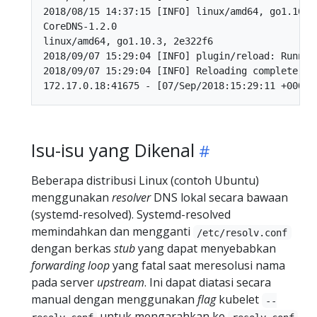
2018/08/15 14:37:15 [INFO] linux/amd64, go1.10.3,
CoreDNS-1.2.0

linux/amd64, go1.10.3, 2e322f6

2018/09/07 15:29:04 [INFO] plugin/reload: Runnin
2018/09/07 15:29:04 [INFO] Reloading complete

Isu-isu yang Dikenal
Beberapa distribusi Linux (contoh Ubuntu)
menggunakan
resolver
DNS lokal secara bawaan
(systemd-resolved). Systemd-resolved
memindahkan dan mengganti
/etc/resolv.conf
dengan berkas
stub
yang dapat menyebabkan
forwarding loop
yang fatal saat meresolusi nama
pada server
upstream
. Ini dapat diatasi secara
manual dengan menggunakan
flag
kubelet
--
untuk mengarahkan ke