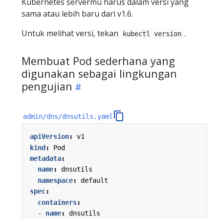
Kubernetes servermu harus dalam versi yang
sama atau lebih baru dari v1.6.
Untuk melihat versi, tekan
.
kubectl version
Membuat Pod sederhana yang
digunakan sebagai lingkungan
pengujian
admin/dns/dnsutils.yaml
apiVersion
:
v1
kind
:
Pod
metadata
:
name
:
dnsutils
namespace
:
default
spec
:
containers
:
- 
name
:
dnsutils