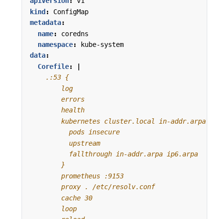
apiVersion
:
v1
kind
:
ConfigMap
metadata
:
name
:
coredns
namespace
:
kube-system
data
:
Corefile
:
|