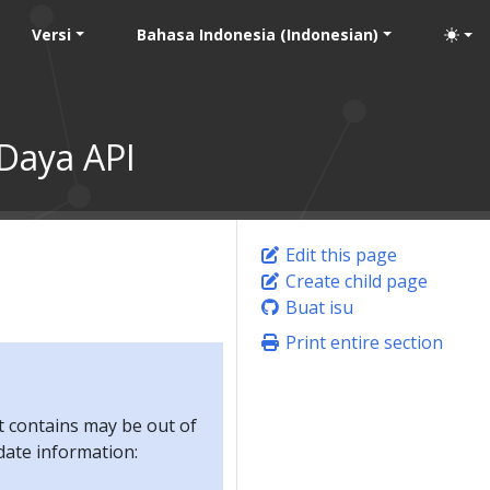
Versi
Bahasa Indonesia (Indonesian)
Daya API
Edit this page
Create child page
Buat isu
Print entire section
t contains may be out of
-date information: