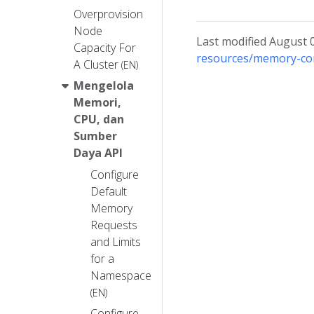
Overprovision
Node
Last modified August 
Capacity For
resources/memory-con
A Cluster
(EN)
Mengelola
Memori,
CPU, dan
Sumber
Daya API
Configure
Default
Memory
Requests
and Limits
for a
Namespace
(EN)
Configure