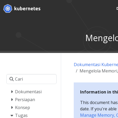
Mengelo
Dokumentasi Kuberne
Mengelola Memori,
Dokumentasi
Information in th
Persiapan
This document has a
Konsep
date. If you're abl
Manage Memory, C
Tugas