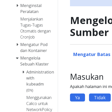
Menginstal
Peralatan
Mengelo
Menjalankan
Tugas-Tugas
Sumber 
Otomatis dengan
CronJob
Mengatur Pod
dan Kontainer
Mengatur Batas
Mengelola
Sebuah Klaster
Administration
Masukan
with
kubeadm
Apakah halaman ini 
(EN)
Ya
Tidak
Menggunakan
Calico untuk
NetworkPolicy