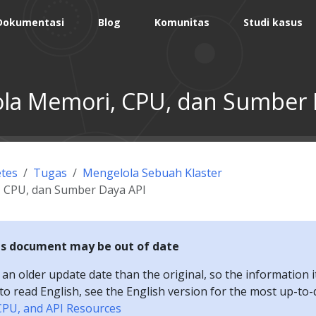
Dokumentasi
Blog
Komunitas
Studi kasus
la Memori, CPU, dan Sumber 
tes
Tugas
Mengelola Sebuah Klaster
 CPU, dan Sumber Daya API
is document may be out of date
n older update date than the original, so the information i
e to read English, see the English version for the most up-to
PU, and API Resources