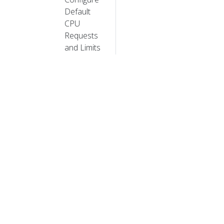
Default
CPU
Requests
and Limits
for a
Namespace
(EN)
Mengatur
Batas
Minimum
dan
Maksimum
Memori
pada
sebuah
© 2026 
Namespace
© 2026 Linu
Configure
dagang dan p
Minimum