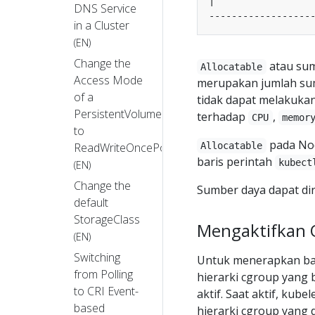
DNS Service
in a Cluster
(EN)
Change the
atau sum
Allocatable
Access Mode
merupakan jumlah sum
of a
tidak dapat melakuka
PersistentVolume
terhadap
,
CPU
memor
to
pada Nod
ReadWriteOncePod
Allocatable
baris perintah
kubect
(EN)
Change the
Sumber daya dapat dir
default
StorageClass
Mengaktifkan Q
(EN)
Switching
Untuk menerapkan b
from Polling
hierarki cgroup yang 
to CRI Event-
aktif. Saat aktif, k
based
hierarki cgroup yang d