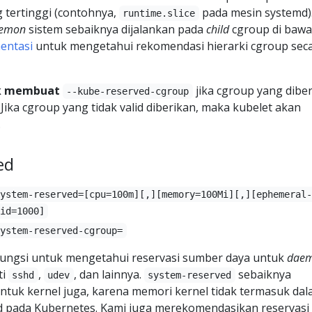
 tertinggi (contohnya,
pada mesin systemd)
runtime.slice
emon
sistem sebaiknya dijalankan pada
child
cgroup di baw
entasi
untuk mengetahui rekomendasi hierarki cgroup sec
k membuat
jika cgroup yang dibe
--kube-reserved-cgroup
 Jika cgroup yang tidak valid diberikan, maka kubelet akan
.
ed
system-reserved=[cpu=100m][,][memory=100Mi][,][ephemeral
id=1000]
system-reserved-cgroup=
ungsi untuk mengetahui reservasi sumber daya untuk
dae
ti
,
, dan lainnya.
sebaiknya
sshd
udev
system-reserved
ntuk kernel juga, karena memori kernel tidak termasuk da
od pada Kubernetes. Kami juga merekomendasikan reservasi