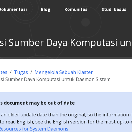
Dokumentasi
Blog
Komunitas
Studi kasus
si Sumber Daya Komputasi u
tes
Tugas
Mengelola Sebuah Klaster
si Sumber Daya Komputasi untuk Daemon Sistem
is document may be out of date
n older update date than the original, so the information i
e to read English, see the English version for the most up-to
Resources for System Daemons