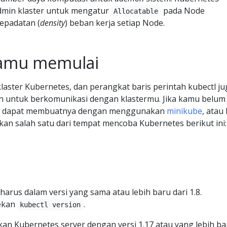
min klaster untuk mengatur
pada Node
Allocatable
epadatan (
density
) beban kerja setiap Node.
amu memulai
laster Kubernetes, dan perangkat baris perintah kubectl ju
an untuk berkomunikasi dengan klastermu. Jika kamu belum
amu dapat membuatnya dengan menggunakan
minikube
, atau
n salah satu dari tempat mencoba Kubernetes berikut ini:
arus dalam versi yang sama atau lebih baru dari 1.8.
tekan
.
kubectl version
an Kubernetes server dengan versi 1.17 atau yang lebih 