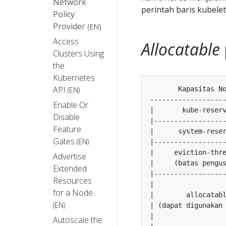
Network
perintah baris kubele
Policy
Provider
(EN)
Access
Allocatable
Clusters Using
the
Kubernetes
API
(EN)
Enable Or
Disable
Feature
Gates
(EN)
Advertise
Extended
Resources
for a Node
(EN)
Autoscale the