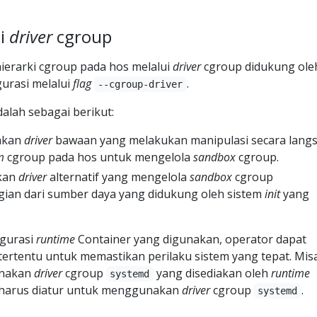
si
driver
cgroup
ierarki cgroup pada hos melalui
driver
cgroup didukung ole
gurasi melalui
flag
.
--cgroup-driver
dalah sebagai berikut:
akan
driver
bawaan yang melakukan manipulasi secara lang
m
cgroup pada hos untuk mengelola
sandbox
cgroup.
kan
driver
alternatif yang mengelola
sandbox
cgroup
an dari sumber daya yang didukung oleh sistem
init
yang
igurasi
runtime
Container yang digunakan, operator dapat
ertentu untuk memastikan perilaku sistem yang tepat. Misa
unakan
driver
cgroup
yang disediakan oleh
runtime
systemd
 harus diatur untuk menggunakan
driver
cgroup
.
systemd