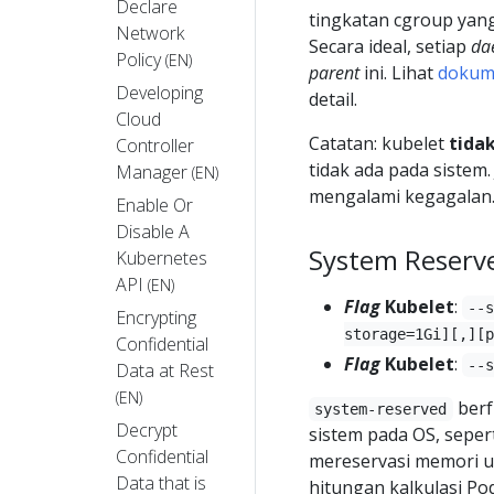
Declare
tingkatan cgroup yang
Network
Secara ideal, setiap
da
Policy
(EN)
parent
ini. Lihat
dokum
Developing
detail.
Cloud
Catatan: kubelet
tida
Controller
tidak ada pada sistem.
Manager
(EN)
mengalami kegagalan
Enable Or
Disable A
System Reserv
Kubernetes
API
(EN)
Flag
Kubelet
:
--
Encrypting
storage=1Gi][,][p
Confidential
Flag
Kubelet
:
--
Data at Rest
(EN)
berf
system-reserved
Decrypt
sistem pada OS, seper
Confidential
mereservasi memori u
Data that is
hitungan kalkulasi P