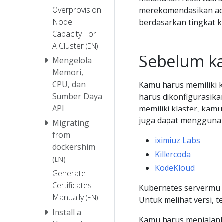
Overprovision
merekomendasikan ad
Node
berdasarkan tingkat k
Capacity For
A Cluster
(EN)
Sebelum k
Mengelola
Memori,
CPU, dan
Kamu harus memiliki k
Sumber Daya
harus dikonfigurasik
API
memiliki klaster, k
juga dapat menggunaka
Migrating
from
iximiuz Labs
dockershim
Killercoda
(EN)
KodeKloud
Generate
Certificates
Kubernetes servermu h
Manually
(EN)
Untuk melihat versi, 
Install a
Kamu harus menjalank