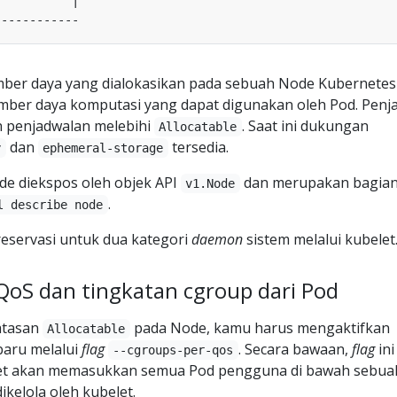
ber daya yang dialokasikan pada sebuah Node Kubernetes
ber daya komputasi yang dapat digunakan oleh Pod. Penj
n penjadwalan melebihi
. Saat ini dukungan
Allocatable
dan
tersedia.
y
ephemeral-storage
e diekspos oleh objek API
dan merupakan bagian
v1.Node
.
l describe node
eservasi untuk dua kategori
daemon
sistem melalui kubelet
oS dan tingkatan cgroup dari Pod
atasan
pada Node, kamu harus mengaktifkan
Allocatable
baru melalui
flag
. Secara bawaan,
flag
ini
--cgroups-per-qos
ubelet akan memasukkan semua Pod pengguna di bawah sebua
ikelola oleh kubelet.