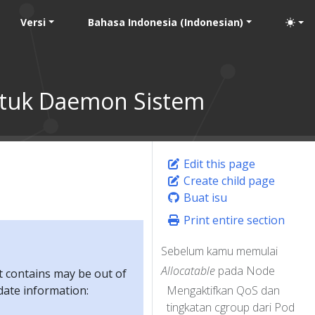
Versi
Bahasa Indonesia (Indonesian)
ntuk Daemon Sistem
Edit this page
Create child page
Buat isu
Print entire section
Sebelum kamu memulai
Allocatable
pada Node
t contains may be out of
-date information:
Mengaktifkan QoS dan
tingkatan cgroup dari Pod