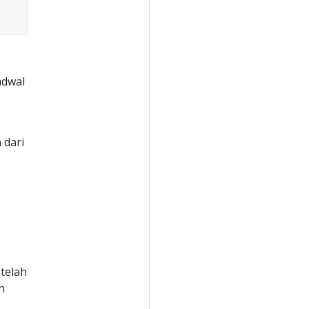
adwal
 dari
.
 telah
h