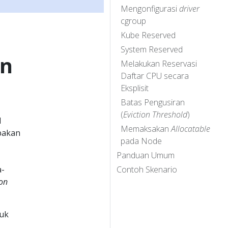
Mengonfigurasi
driver
cgroup
Kube Reserved
System Reserved
on
Melakukan Reservasi
Daftar CPU secara
Eksplisit
Batas Pengusiran
(
Eviction Threshold
)
d
Memaksakan
Allocatable
pakan
pada Node
Panduan Umum
a-
Contoh Skenario
ion
tuk