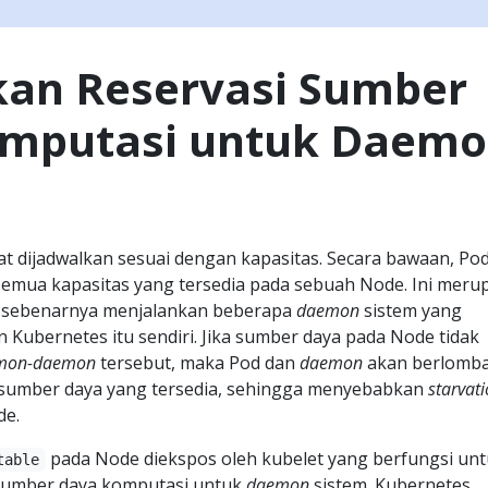
an Reservasi Sumber
mputasi untuk Daem
t dijadwalkan sesuai dengan kapasitas. Secara bawaan, Po
mua kapasitas yang tersedia pada sebuah Node. Ini meru
 sebenarnya menjalankan beberapa
daemon
sistem yang
n Kubernetes itu sendiri. Jika sumber daya pada Node tidak
mon-daemon
tersebut, maka Pod dan
daemon
akan berlomb
umber daya yang tersedia, sehingga menyebabkan
starvat
de.
pada Node diekspos oleh kubelet yang berfungsi un
table
sumber daya komputasi untuk
daemon
sistem. Kubernetes