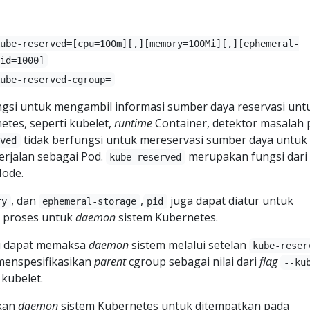
kube-reserved=[cpu=100m][,][memory=100Mi][,][ephemeral-
id=1000]
kube-reserved-cgroup=
gsi untuk mengambil informasi sumber daya reservasi unt
tes, seperti kubelet,
runtime
Container, detektor masalah 
tidak berfungsi untuk mereservasi sumber daya untuk
rved
erjalan sebagai Pod.
merupakan fungsi dari
kube-reserved
Node.
, dan
,
juga dapat diatur untuk
ry
ephemeral-storage
pid
D proses untuk
daemon
sistem Kubernetes.
mu dapat memaksa
daemon
sistem melalui setelan
kube-reser
menspesifikasikan
parent
cgroup sebagai nilai dari
flag
--ku
kubelet.
kan
daemon
sistem Kubernetes untuk ditempatkan pada