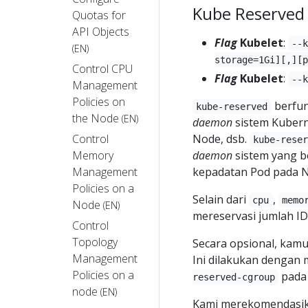
Kube Reserved
Quotas for
API Objects
Flag
Kubelet
:
--
(EN)
storage=1Gi][,][p
Control CPU
Flag
Kubelet
:
--
Management
Policies on
berfun
kube-reserved
the Node
(EN)
daemon
sistem Kuberne
Control
Node, dsb.
kube-rese
Memory
daemon
sistem yang b
Management
kepadatan Pod pada 
Policies on a
Selain dari
,
cpu
memo
Node
(EN)
mereservasi jumlah I
Control
Topology
Secara opsional, ka
Management
Ini dilakukan dengan 
Policies on a
pada 
reserved-cgroup
node
(EN)
Kami merekomendasi