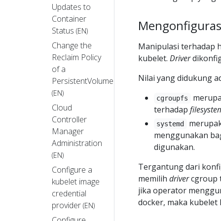
Updates to
Container
Mengonfigura
Status
(EN)
Change the
Manipulasi terhadap h
Reclaim Policy
kubelet.
Driver
dikonfi
of a
Nilai yang didukung a
PersistentVolume
(EN)
merup
cgroupfs
Cloud
terhadap
filesyste
Controller
merupa
systemd
Manager
menggunakan bagi
Administration
digunakan.
(EN)
Tergantung dari konf
Configure a
memilih
driver
cgroup t
kubelet image
jika operator mengg
credential
docker, maka kubelet
provider
(EN)
Configure