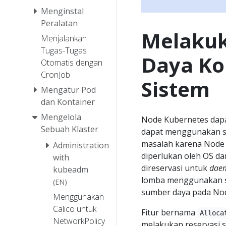
Menginstal
Peralatan
Melakuk
Menjalankan
Tugas-Tugas
Daya Ko
Otomatis dengan
CronJob
Sistem
Mengatur Pod
dan Kontainer
Mengelola
Node Kubernetes dapa
Sebuah Klaster
dapat menggunakan se
masalah karena Node
Administration
diperlukan oleh OS da
with
direservasi untuk
dae
kubeadm
lomba menggunakan s
(EN)
sumber daya pada No
Menggunakan
Calico untuk
Fitur bernama
Alloca
NetworkPolicy
melakukan reservasi 