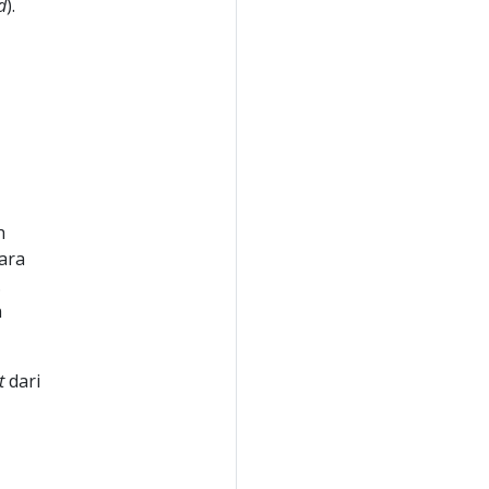
d
).
h
ara
.
n
t
dari