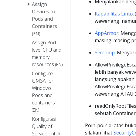
Menjalankan den
Assign
Devices to
Kapabilitas Linux 
Pods and
wewenang, namun
Containers
AppArmor
: Meng
(EN)
masing-masing p
Assign Pod-
level CPU and
Seccomp
: Menyari
memory
resources
AllowPrivilegeEs
(EN)
lebih banyak wewe
Configure
langsung apakah
GMSA for
AllowPrivilegeEscal
Windows
wewenang ATAU 2
Pods and
containers
readOnlyRootFile
(EN)
sebuah Container 
Konfigurasi
Poin-poin di atas bu
Quality of
silakan lihat
SecurityC
Service untuk