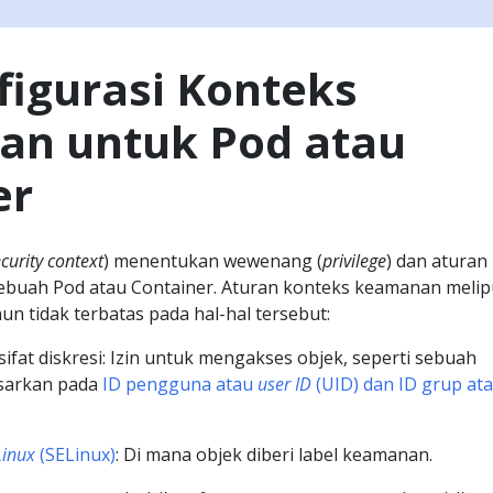
igurasi Konteks
n untuk Pod atau
er
curity context
) menentukan wewenang (
privilege
) dan aturan
sebuah Pod atau Container. Aturan konteks keamanan melip
mun tidak terbatas pada hal-hal tersebut:
sifat diskresi: Izin untuk mengakses objek, seperti sebuah
asarkan pada
ID pengguna atau
user ID
(UID) dan ID grup at
Linux
(SELinux)
: Di mana objek diberi label keamanan.