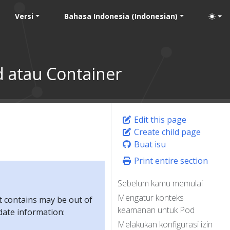
Versi
Bahasa Indonesia (Indonesian)
 atau Container
Edit this page
Create child page
Buat isu
Print entire section
Sebelum kamu memulai
Mengatur konteks
t contains may be out of
keamanan untuk Pod
-date information:
Melakukan konfigurasi izin