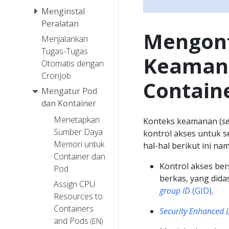
Menginstal
Peralatan
Mengonf
Menjalankan
Tugas-Tugas
Keamana
Otomatis dengan
CronJob
Contain
Mengatur Pod
dan Kontainer
Menetapkan
Konteks keamanan (
se
Sumber Daya
kontrol akses untuk 
Memori untuk
hal-hal berikut ini na
Container dan
Kontrol akses ber
Pod
berkas, yang did
Assign CPU
group ID
(GID)
.
Resources to
Containers
Security Enhanced 
and Pods
(EN)