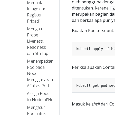
oleh pengguna dengan
Menarik
ditentukan. Karena
Image dari
f
merupakan bagian dar
Register
dan berkas apa pun ya
Pribadi
Mengatur
Buatlah Pod tersebut:
Probe
Liveness,
Readiness
dan Startup
Menempatkan
Pod pada
Periksa apakah Contai
Node
Menggunakan
Afinitas Pod
Assign Pods
to Nodes
(EN)
Masuk ke
shell
dari Co
Mengatur
Pod untuk