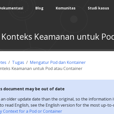
Dokumentasi
Blog
Komunitas
Studi kasus
 Konteks Keamanan untuk Pod
tes
Tugas
Mengatur Pod dan Kontainer
nteks Keamanan untuk Pod atau Container
is document may be out of date
n older update date than the original, so the information i
e to read English, see the English version for the most up-to
ty Context for a Pod or Container