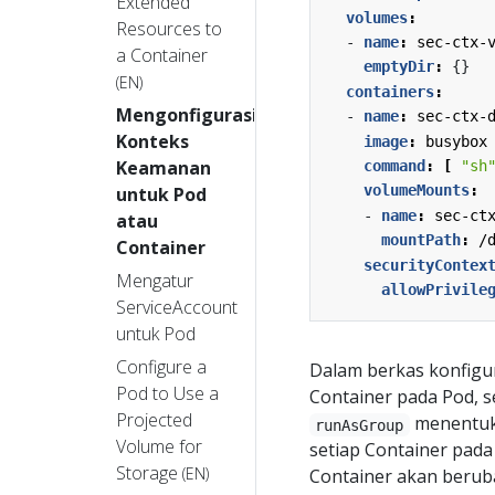
Extended
volumes
:
Resources to
- 
name
:
sec-ctx-
a Container
emptyDir
:
{}
(EN)
containers
:
Mengonfigurasi
- 
name
:
sec-ctx-
Konteks
image
:
busybox
Keamanan
command
:
[
"sh
volumeMounts
:
untuk Pod
- 
name
:
sec-ct
atau
mountPath
:
/
Container
securityContex
Mengatur
allowPrivile
ServiceAccount
untuk Pod
Configure a
Dalam berkas konfigur
Pod to Use a
Container pada Pod, s
Projected
menentuk
runAsGroup
Volume for
setiap Container pada 
Storage
(EN)
Container akan berub