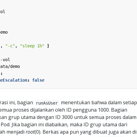
vol
demo
"
,
"-c"
,
"sleep 1h"
]
x-vol
data/demo
t
:
geEscalation
:
false
asi ini, bagian
menentukan bahwa dalam setiap
runAsUser
emua proses dijalankan oleh ID pengguna 1000. Bagian
an grup utama dengan ID 3000 untuk semua proses dalam
Pod. Jika bagian ini diabaikan, maka ID grup utama dari
ah menjadi
root
(0). Berkas apa pun yang dibuat juga akan dim