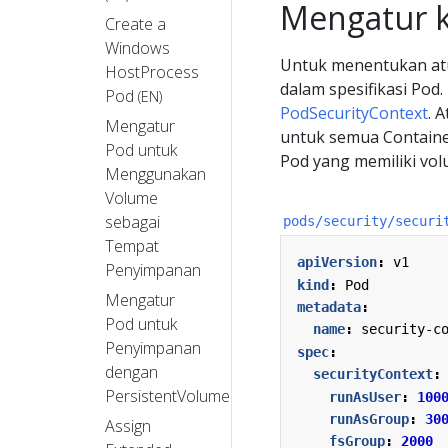
Mengatur 
Create a
Windows
Untuk menentukan at
HostProcess
dalam spesifikasi Pod
Pod
(EN)
PodSecurityContext
. 
Mengatur
untuk semua Container
Pod untuk
Pod yang memiliki vo
Menggunakan
Volume
sebagai
pods/security/securi
Tempat
apiVersion
:
v1
Penyimpanan
kind
:
Pod
Mengatur
metadata
:
Pod untuk
name
:
security-c
Penyimpanan
spec
:
dengan
securityContext
:
PersistentVolume
runAsUser
:
100
runAsGroup
:
30
Assign
fsGroup
:
2000