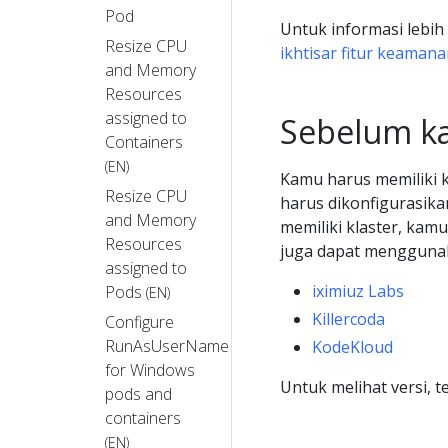
Pod
Untuk informasi lebih
Resize CPU
ikhtisar fitur keaman
and Memory
Resources
assigned to
Sebelum k
Containers
(EN)
Kamu harus memiliki k
Resize CPU
harus dikonfigurasik
and Memory
memiliki klaster, k
Resources
juga dapat menggunaka
assigned to
iximiuz Labs
Pods
(EN)
Killercoda
Configure
RunAsUserName
KodeKloud
for Windows
Untuk melihat versi, 
pods and
containers
(EN)