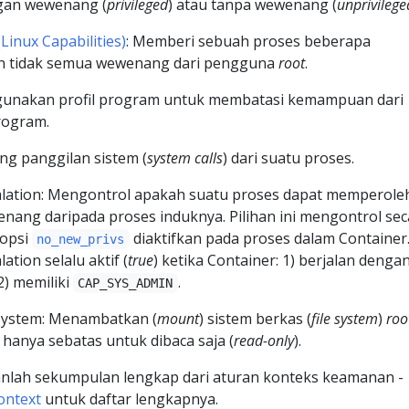
gan wewenang (
privileged
) atau tanpa wewenang (
unprivilege
(Linux Capabilities)
: Memberi sebuah proses beberapa
 tidak semua wewenang dari pengguna
root
.
gunakan profil program untuk membatasi kemampuan dari
rogram.
ng panggilan sistem (
system calls
) dari suatu proses.
calation: Mengontrol apakah suatu proses dapat memperole
nang daripada proses induknya. Pilihan ini mengontrol sec
 opsi
diaktifkan pada proses dalam Container
no_new_privs
ation selalu aktif (
true
) ketika Container: 1) berjalan denga
) memiliki
.
CAP_SYS_ADMIN
system: Menambatkan (
mount
) sistem berkas (
file system
)
roo
hanya sebatas untuk dibaca saja (
read-only
).
kanlah sekumpulan lengkap dari aturan konteks keamanan -
ontext
untuk daftar lengkapnya.