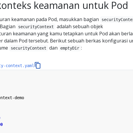
konteks keamanan untuk Pod
uran keamanan pada Pod, masukkan bagian
securityConte
. Bagian
adalah sebuah objek
securityContext
Aturan keamanan yang kamu tetapkan untuk Pod akan berl
 dalam Pod tersebut. Berikut sebuah berkas konfigurasi u
lume
dan
:
securityContext
emptyDir
ty-context.yaml
ontext-demo
0
00