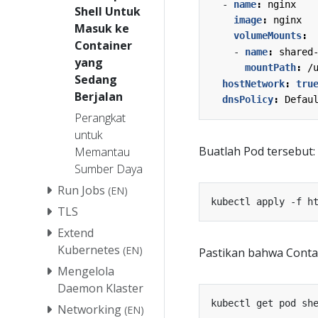
- 
name
:
nginx
Shell Untuk
image
:
nginx
Masuk ke
volumeMounts
:
Container
- 
name
:
shared
yang
mountPath
:
/
Sedang
hostNetwork
:
tru
Berjalan
dnsPolicy
:
Defau
Perangkat
untuk
Buatlah Pod tersebut:
Memantau
Sumber Daya
Run Jobs
(EN)
TLS
Extend
Kubernetes
(EN)
Pastikan bahwa Contai
Mengelola
Daemon Klaster
Networking
(EN)