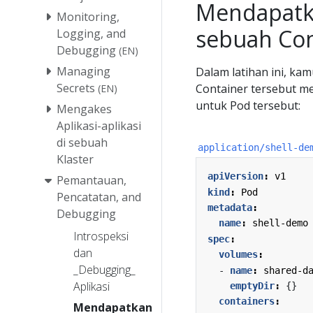
Mendapatk
Monitoring,
sebuah Con
Logging, and
Debugging
(EN)
Managing
Dalam latihan ini, ka
Secrets
Container tersebut m
(EN)
untuk Pod tersebut:
Mengakes
Aplikasi-aplikasi
di sebuah
application/shell-de
Klaster
apiVersion
:
v1
Pemantauan,
kind
:
Pod
Pencatatan, and
metadata
:
Debugging
name
:
shell-demo
Introspeksi
spec
:
dan
volumes
:
_Debugging_
- 
name
:
shared-d
Aplikasi
emptyDir
:
{}
containers
:
Mendapatkan