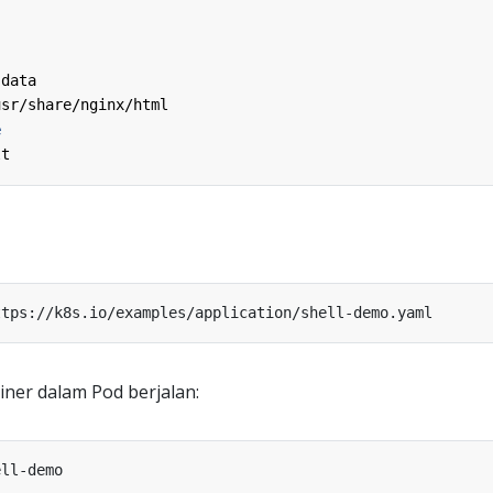
-data
usr/share/nginx/html
e
lt
ner dalam Pod berjalan: