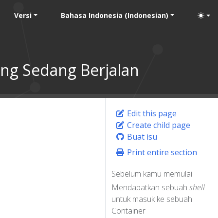
Versi
Bahasa Indonesia (Indonesian)
ng Sedang Berjalan
Edit this page
Create child page
Buat isu
Print entire section
Sebelum kamu memulai
Mendapatkan sebuah
shell
untuk masuk ke sebuah
Container