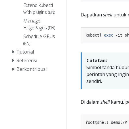
Extend kubectl
with plugins
(EN)
Dapatkan
shell
untuk m
Manage
HugePages
(EN)
kubectl 
exec
Schedule GPUs
(EN)
Tutorial
Referensi
Catatan:
Simbol tanda hubu
Berkontribusi
perintah yang ingi
sendiri.
Di dalam
shell
kamu, per