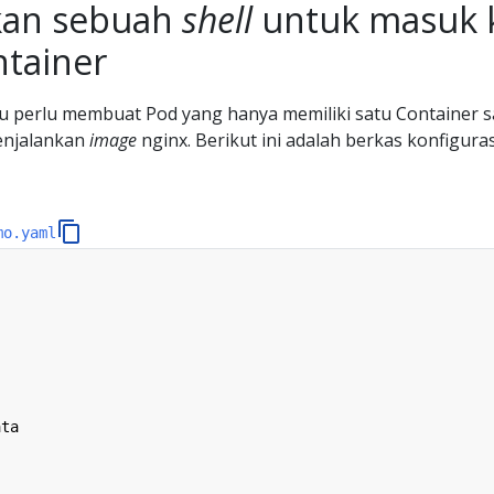
an sebuah
shell
untuk masuk 
tainer
mu perlu membuat Pod yang hanya memiliki satu Container sa
enjalankan
image
nginx. Berikut ini adalah berkas konfiguras
mo.yaml
ata