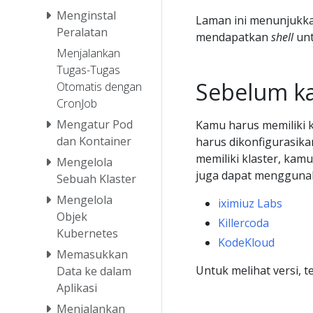
Menginstal
Laman ini menunjukk
Peralatan
mendapatkan
shell
unt
Menjalankan
Tugas-Tugas
Sebelum k
Otomatis dengan
CronJob
Mengatur Pod
Kamu harus memiliki k
dan Kontainer
harus dikonfigurasik
memiliki klaster, k
Mengelola
juga dapat menggunaka
Sebuah Klaster
Mengelola
iximiuz Labs
Objek
Killercoda
Kubernetes
KodeKloud
Memasukkan
Untuk melihat versi, 
Data ke dalam
Aplikasi
Menjalankan