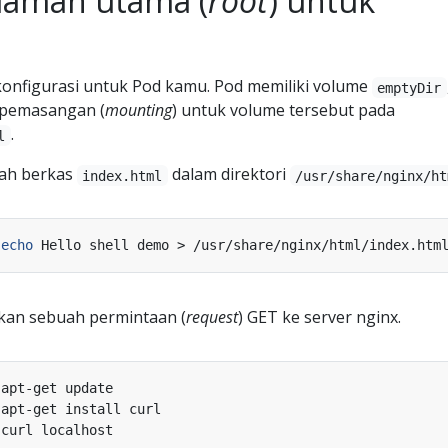
laman utama (
root
) untuk
konfigurasi untuk Pod kamu. Pod memiliki volume
emptyDir
 pemasangan (
mounting
) untuk volume tersebut pada
.
l
ah berkas
dalam direktori
index.html
/usr/share/nginx/ht
 
echo
kan sebuah permintaan (
request
) GET ke server nginx.