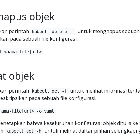
hapus objek
an perintah
untuk menghapus sebuah
kubectl delete -f
kan pada sebuah file konfigurasi.
f <nama-file|url>
at objek
an perintah
untuk melihat informasi tent
kubectl get -f
eskripsikan pada sebuah file konfigurasi.
nama-file|url> -o yaml
netapkan bahwa keseluruhan konfigurasi objek ditulis ke f
ah
untuk melihat daftar pilihan selengkapn
kubectl get -h