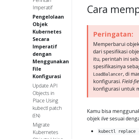
Cara memp
Imperatif
Pengelolaan
Objek
Kubernetes
Peringatan:
Secara
Memperbarui objek
Imperatif
dari spesifikasi obj
dengan
itu, perintah ini s
Menggunakan
spesifikasinya seba
File
, di m
LoadBalancer
Konfigurasi
konfigurasi.
Field-fi
Update API
konfigurasi untuk 
Objects in
Place Using
kubectl patch
Kamu bisa menggunak
(EN)
objek
live
sesuai denga
Migrate
Kubernetes
kubectl replace 