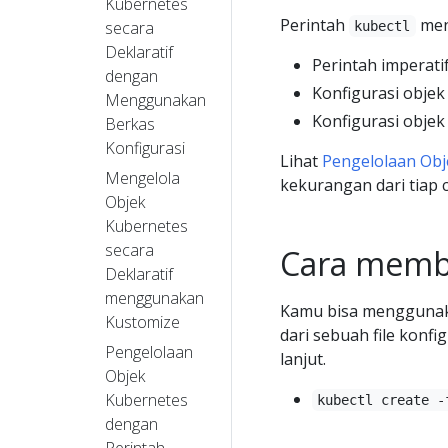
Kubernetes
Perintah
men
secara
kubectl
Deklaratif
Perintah imperati
dengan
Konfigurasi objek
Menggunakan
Konfigurasi objek 
Berkas
Konfigurasi
Lihat
Pengelolaan Obj
Mengelola
kekurangan dari tiap 
Objek
Kubernetes
secara
Cara memb
Deklaratif
menggunakan
Kamu bisa menggunak
Kustomize
dari sebuah file konf
Pengelolaan
lanjut.
Objek
Kubernetes
kubectl create -
dengan
Perintah