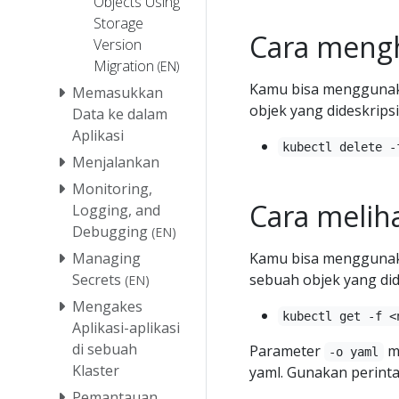
Objects Using
Storage
Cara meng
Version
Migration
(EN)
Kamu bisa menggunak
Memasukkan
objek yang dideskripsi
Data ke dalam
Aplikasi
kubectl delete -
Menjalankan
Monitoring,
Cara melih
Logging, and
Debugging
(EN)
Managing
Kamu bisa menggunak
Secrets
sebuah objek yang did
(EN)
Mengakes
kubectl get -f <
Aplikasi-aplikasi
di sebuah
Parameter
me
-o yaml
Klaster
yaml. Gunakan perint
Pemantauan,