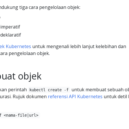
dukung tiga cara pengelolaan objek:
f
 imperatif
deklaratif
ek Kubernetes
untuk mengenali lebih lanjut kelebihan dan
cara pengelolaan objek.
uat objek
an perintah
untuk membuat sebuah o
kubectl create -f
igurasi. Rujuk dokumen
referensi API Kubernetes
untuk detil 
f <nama-file|url>