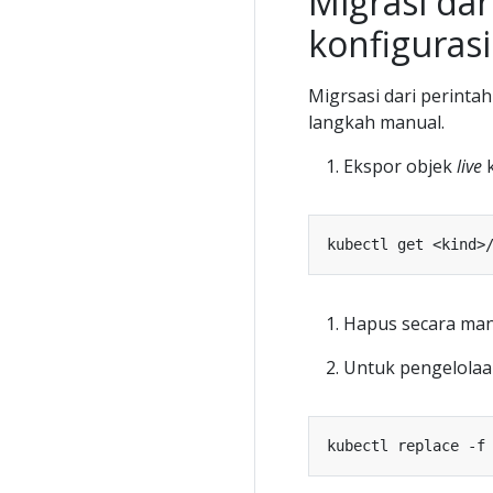
Migrasi dar
konfigurasi
Migrsasi dari perinta
langkah manual.
Ekspor objek
live
k
Hapus secara ma
Untuk pengelolaa