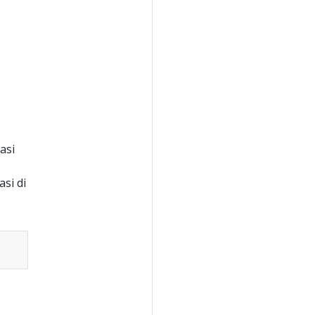
asi
si di