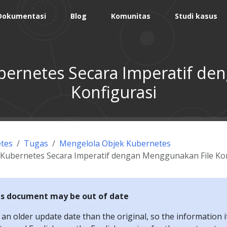
Dokumentasi
Blog
Komunitas
Studi kasus
bernetes Secara Imperatif de
Konfigurasi
tes
Tugas
Mengelola Objek Kubernetes
 Kubernetes Secara Imperatif dengan Menggunakan File Kon
is document may be out of date
n older update date than the original, so the information i