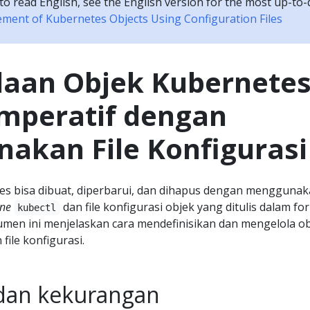
e to read English, see the English version for the most up-to
ent of Kubernetes Objects Using Configuration Files
laan Objek Kubernete
Imperatif dengan
akan File Konfigurasi
es bisa dibuat, diperbarui, dan dihapus dengan mengguna
ne
dan file konfigurasi objek yang ditulis dalam fo
kubectl
men ini menjelaskan cara mendefinisikan dan mengelola o
ile konfigurasi.
dan kekurangan