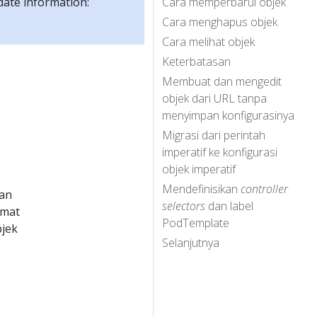
-date information:
Cara memperbarui objek
Cara menghapus objek
Cara melihat objek
Keterbatasan
s
Membuat dan mengedit
objek dari URL tanpa
menyimpan konfigurasinya
Migrasi dari perintah
imperatif ke konfigurasi
objek imperatif
Mendefinisikan
controller
kan
selectors
dan label
rmat
PodTemplate
bjek
Selanjutnya