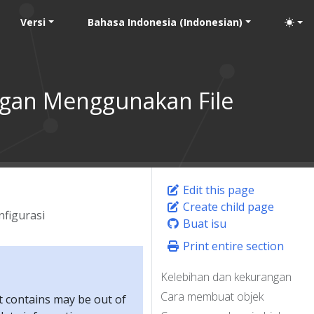
Versi
Bahasa Indonesia (Indonesian)
ngan Menggunakan File
Edit this page
Create child page
figurasi
Buat isu
Print entire section
Kelebihan dan kekurangan
Cara membuat objek
t contains may be out of