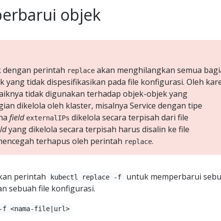
erbarui objek
 dengan perintah
akan menghilangkan semua bagi
replace
ek yang tidak dispesifikasikan pada file konfigurasi. Oleh ka
ebaiknya tidak digunakan terhadap objek-objek yang
gian dikelola oleh klaster, misalnya Service dengan tipe
ana
field
dikelola secara terpisah dari file
externalIPs
eld
yang dikelola secara terpisah harus disalin ke file
mencegah terhapus oleh perintah
.
replace
an perintah
untuk memperbarui seb
kubectl replace -f
n sebuah file konfigurasi.
-f <nama-file|url>