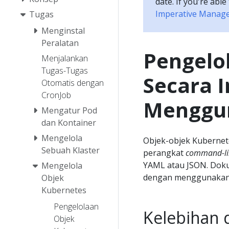
date. If you're abl
Imperative Managem
Tugas
Menginstal
Peralatan
Pengelo
Menjalankan
Tugas-Tugas
Secara 
Otomatis dengan
CronJob
Menggun
Mengatur Pod
dan Kontainer
Mengelola
Objek-objek Kubernet
Sebuah Klaster
perangkat
command-li
YAML atau JSON. Doku
Mengelola
dengan menggunakan f
Objek
Kubernetes
Pengelolaan
Kelebihan 
Objek