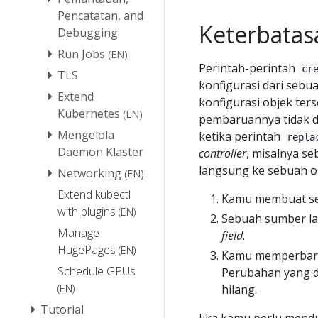
Pencatatan, and
Keterbatas
Debugging
Run Jobs
(EN)
Perintah-perintah
cr
TLS
konfigurasi dari sebua
Extend
konfigurasi objek ters
Kubernetes
(EN)
pembaruannya tidak di
Mengelola
ketika perintah
repla
Daemon Klaster
controller
, misalnya s
langsung ke sebuah 
Networking
(EN)
Extend kubectl
Kamu membuat sebu
with plugins
(EN)
Sebuah sumber l
Manage
field
.
HugePages
(EN)
Kamu memperbaru
Schedule GPUs
Perubahan yang di
(EN)
hilang.
Tutorial
Jika kamu perlu men