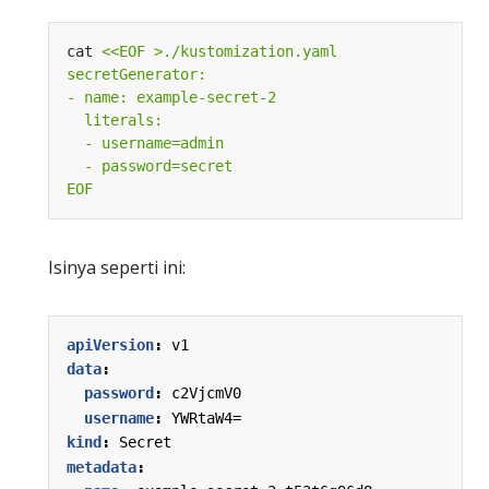
cat 
EOF
Isinya seperti ini:
apiVersion
:
v1
data
:
password
:
c2VjcmV0
username
:
YWRtaW4=
kind
:
Secret
metadata
: