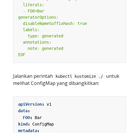
EOF
Jalankan perintah
untuk
kubectl kustomize ./
melihat ConfigMap yang dibangkitkan:
apiVersion
:
v1
data
:
FOO
:
Bar
kind
:
ConfigMap
metadata
: