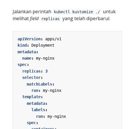
Jalankan perintah
untuk
kubectl kustomize ./
melihat
field
yang telah diperbarui:
replicas
apiVersion
:
apps/v1
kind
:
Deployment
metadata
:
name
:
my-nginx
spec
:
replicas
:
3
selector
:
matchLabels
:
run
:
my-nginx
template
:
metadata
:
labels
:
run
:
my-nginx
spec
: