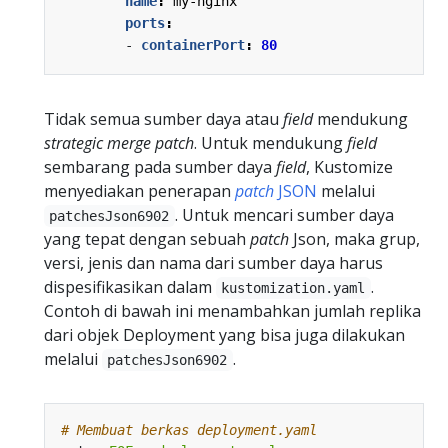
name
:
my-nginx
ports
:
- 
containerPort
:
80
Tidak semua sumber daya atau
field
mendukung
strategic merge patch
. Untuk mendukung
field
sembarang pada sumber daya
field
, Kustomize
menyediakan penerapan
patch
JSON
melalui
. Untuk mencari sumber daya
patchesJson6902
yang tepat dengan sebuah
patch
Json, maka grup,
versi, jenis dan nama dari sumber daya harus
dispesifikasikan dalam
.
kustomization.yaml
Contoh di bawah ini menambahkan jumlah replika
dari objek Deployment yang bisa juga dilakukan
melalui
.
patchesJson6902
# Membuat berkas deployment.yaml