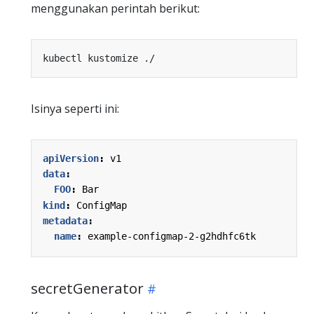
menggunakan perintah berikut:
Isinya seperti ini:
apiVersion
:
v1
data
:
FOO
:
Bar
kind
:
ConfigMap
metadata
:
name
:
example-configmap-2-g2hdhfc6tk
secretGenerator