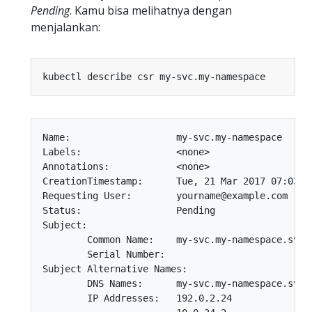
Pending
. Kamu bisa melihatnya dengan
menjalankan:
Name:                   my-svc.my-namespace

Labels:                 <none>

Annotations:            <none>

CreationTimestamp:      Tue, 21 Mar 2017 07:03:51
Requesting User:        yourname@example.com

Status:                 Pending

Subject:

        Common Name:    my-svc.my-namespace.svc.c
        Serial Number:

Subject Alternative Names:

        DNS Names:      my-svc.my-namespace.svc.c
        IP Addresses:   192.0.2.24
