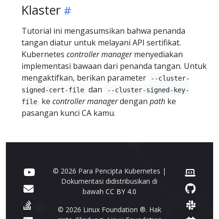
Klaster
Tutorial ini mengasumsikan bahwa penanda
tangan diatur untuk melayani API sertifikat.
Kubernetes
controller manager
menyediakan
implementasi bawaan dari penanda tangan. Untuk
mengaktifkan, berikan parameter
--cluster-
dan
signed-cert-file
--cluster-signed-key-
ke
controller manager
dengan
path
ke
file
pasangan kunci CA kamu.
© 2026 Para Pencipta Kubernetes |
Dokumentasi didistribusikan di
bawah
CC BY 4.0
© 2026 Linux Foundation ®. Hak