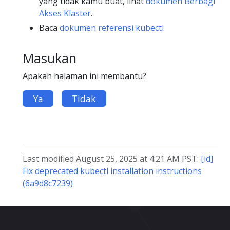
yang tidak kamu buat, lihat
dokumen Berbagi
Akses Klaster
.
Baca
dokumen referensi kubectl
Masukan
Apakah halaman ini membantu?
Ya
Tidak
Last modified August 25, 2025 at 4:21 AM PST:
[id]
Fix deprecated kubectl installation instructions
(6a9d8c7239)