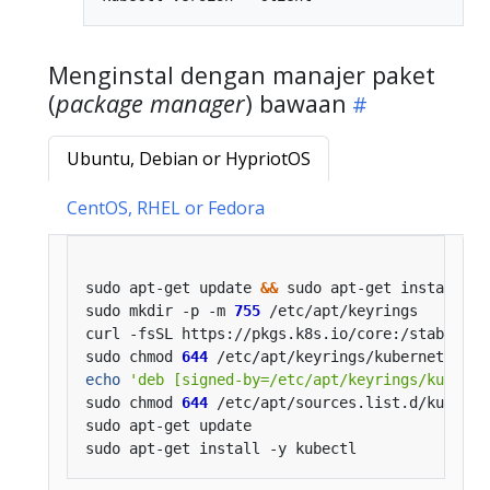
Menginstal dengan manajer paket
(
package manager
) bawaan
Ubuntu, Debian or HypriotOS
CentOS, RHEL or Fedora
sudo apt-get update 
&&
sudo mkdir -p -m 
755
curl -fsSL https://pkgs.k8s.io/core:/stable:/v
sudo chmod 
644
echo
'deb [signed-by=/etc/apt/keyrings/kuberne
sudo chmod 
644